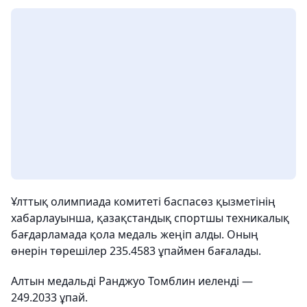
Ұлттық олимпиада комитеті баспасөз қызметінің
хабарлауынша, қазақстандық спортшы техникалық
бағдарламада қола медаль жеңіп алды. Оның
өнерін төрешілер 235.4583 ұпаймен бағалады.
Алтын медальді Ранджуо Томблин иеленді —
249.2033 ұпай.