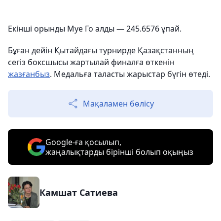
Екінші орынды Муе Го алды — 245.6576 ұпай.
Бұған дейін Қытайдағы турнирде Қазақстанның
сегіз боксшысы жартылай финалға өткенін
жазғанбыз
. Медальға таласты жарыстар бүгін өтеді.
Мақаламен бөлісу
Google-ға қосылып,
жаңалықтарды бірінші болып оқыңыз
Камшат Сатиева