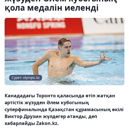
қола медалін иеленді
Сурет: olympic.kz
Канададағы Торонто қаласында өтіп жатқан
әртістік жүзуден Әлем кубогының
суперфиналында Қазақстан құрамасының өкілі
Виктор Друзин жүлдегер атанды, деп
хабарлайды Zakon.kz.