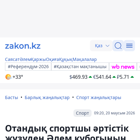
Қаз
Саясат
Әлем
Қаржы
Оқиға
Құқық
Мақалалар
#Референдум-2026
#Қазақстан мақтанышы
+33°
$
469.93
€
541.64
₽
5.71
Басты
Барлық жаңалықтар
Спорт жаңалықтары
Спорт
09:20, 20 маусым 2026
Отандық спортшы әртістік
жүзуден Әлем кубогының