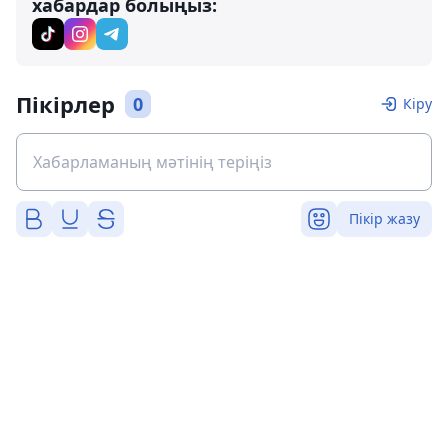
хабардар болыңыз:
Пікірлер
0
Кіру
Пікір жазу