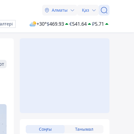
Алматы
Қаз
+30°
$
469.93
€
541.64
₽
5.71
алтері
рт
Соңғы
Танымал