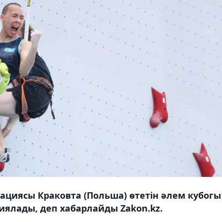
циясы Краковта (Польша) өтетін әлем кубогы
иялады, деп хабарлайды Zakon.kz.