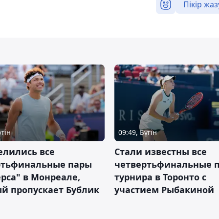
Пікір жаз
үгін
09:49, Бүгін
елились все
Стали известны все
ртьфинальные пары
четвертьфинальные 
рса" в Монреале,
турнира в Торонто с
й пропускает Бублик
участием Рыбакиной