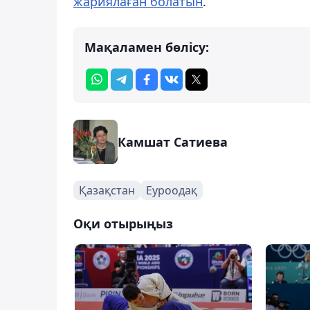
жариялаған болатын
.
Мақаламен бөлісу:
Камшат Сатиева
Қазақстан
Еуроодақ
Оқи отырыңыз