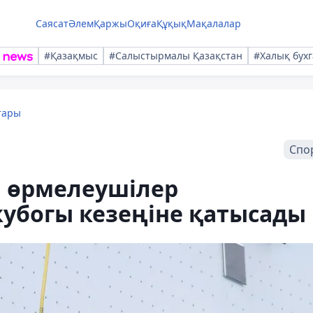
Саясат
Әлем
Қаржы
Оқиға
Құқық
Мақалалар
#Қазақмыс
#Салыстырмалы Қазақстан
#Халық бухг
тары
Спо
а өрмелеушілер
убогы кезеңіне қатысады