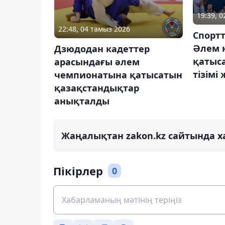
19:39, 
22:48, 04 тамыз 2026
Спорт
Әлем 
Дзюдодан кадеттер
қатыс
арасындағы әлем
тізімі
чемпионатына қатысатын
қазақстандықтар
анықталды
Жаңалықтан zakon.kz сайтында х
Пікірлер
0