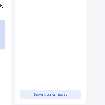
ың
Барлық жаңалықтар