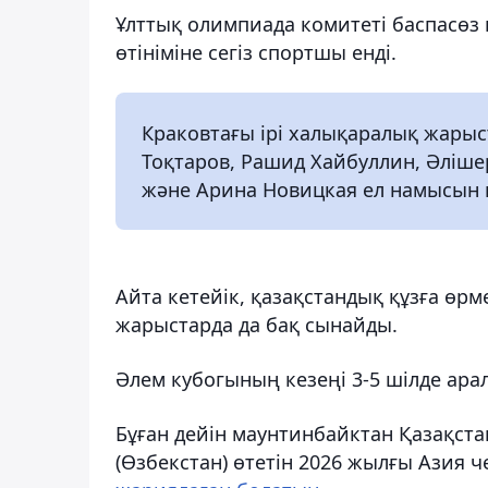
Ұлттық олимпиада комитеті баспасөз
өтініміне сегіз спортшы енді.
Краковтағы ірі халықаралық жары
Тоқтаров, Рашид Хайбуллин, Әліше
және Арина Новицкая ел намысын 
Айта кетейік, қазақстандық құзға өр
жарыстарда да бақ сынайды.
Әлем кубогының кезеңі 3-5 шілде ара
Бұған дейін маунтинбайктан Қазақст
(Өзбекстан) өтетін 2026 жылғы Азия 