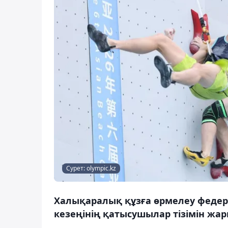
Сурет: olympic.kz
Халықаралық құзға өрмелеу федера
кезеңінің қатысушылар тізімін жар