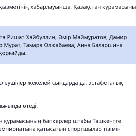
 қызметінің хабарлауынша, Қазақстан құрамасын
ста Ришат Хайбуллин, Әмір Маймұратов, Дамир
р Мұрат, Тамара Олжабаева, Анна Баларшина
қорғайды.
мелеушілер жекелей сындарда да, эстафеталық
лығында өтеді.
ан құрамасының бапкерлер штабы Ташкентте
чемпионатына қатысатын спортшылар тізімін