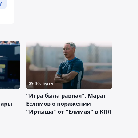
у
09:30, Бүгін
"Игра была равная": Марат
пары
Еслямов о поражении
"Иртыша" от "Елимая" в КПЛ