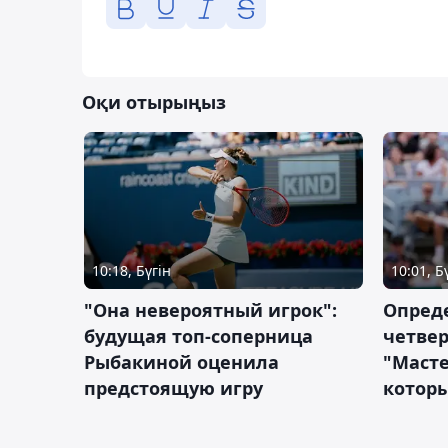
Оқи отырыңыз
10:18, Бүгін
10:01, Б
"Она невероятный игрок":
Опред
будущая топ-соперница
четве
Рыбакиной оценила
"Масте
предстоящую игру
которы