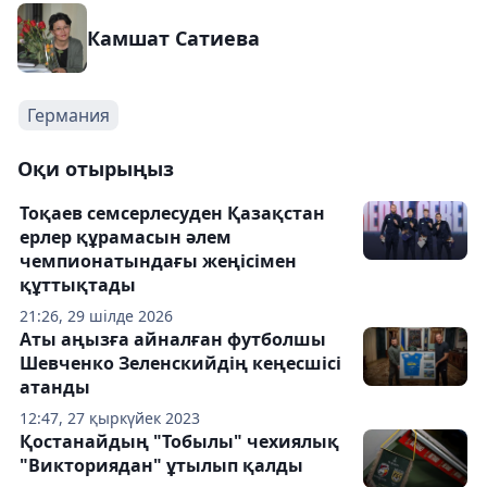
Камшат Сатиева
Германия
Оқи отырыңыз
Тоқаев семсерлесуден Қазақстан
ерлер құрамасын әлем
чемпионатындағы жеңісімен
құттықтады
21:26, 29 шілде 2026
Аты аңызға айналған футболшы
Шевченко Зеленскийдің кеңесшісі
атанды
12:47, 27 қыркүйек 2023
Қостанайдың "Тобылы" чехиялық
"Викториядан" ұтылып қалды