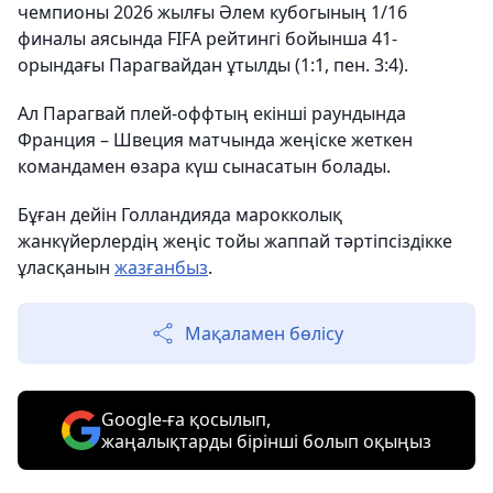
чемпионы 2026 жылғы Әлем кубогының 1/16
финалы аясында FIFA рейтингі бойынша 41-
орындағы Парагвайдан ұтылды (1:1, пен. 3:4).
Ал Парагвай плей-оффтың екінші раундында
Франция – Швеция матчында жеңіске жеткен
командамен өзара күш сынасатын болады.
Бұған дейін Голландияда марокколық
жанкүйерлердің жеңіс тойы жаппай тәртіпсіздікке
ұласқанын
жазғанбыз
.
Мақаламен бөлісу
Google-ға қосылып,
жаңалықтарды бірінші болып оқыңыз