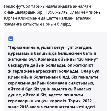
Неміс футбол тарихындағы аңызға айналған
ойыншылардың бірі, 1990 жылғы Әлем чемпионы
Юрген Клинсманн да шетте қалмай, аталған
жағдайға қатысты өз ойын білдірді.
"Германияның ұшып кетуі - ұят жағдай,
құрамамыз балшыққа белшесінен батып
жатқаны бұл. Команда ойынды 120 минут
басқаруға дайын болмады, ол жеткілікті
жігерлі және агрессивті болмады. Олар бұл
қиын ойын болатынын білді, біз пенальти
сериясына дайын болмаған сияқтымыз,
өйткені бұл біз үшін ақылға сыйымсыз
дүние, өйткені біз, әдетте пенальти
серияларын жақсы көреміз. Тарих, 2022
және 2018 әлем чемпионаттары кезіндегі