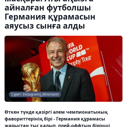
айналған футболшы
Германия құрамасын
аяусыз сынға алды
Сурет: Instagram/j_klinsmann
Өткен түнде қазіргі әлем чемпионатының
фавориттерінің бірі - Германия құрамасы
жарыстан тыс қалып, плей-оффтың бірінші