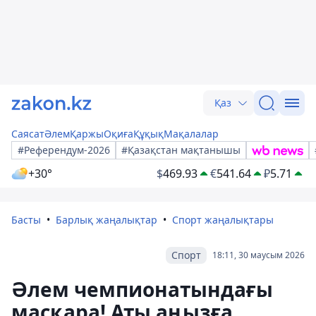
Қаз
Саясат
Әлем
Қаржы
Оқиға
Құқық
Мақалалар
#Референдум-2026
#Қазақстан мақтанышы
+30°
$
469.93
€
541.64
₽
5.71
Басты
Барлық жаңалықтар
Спорт жаңалықтары
Спорт
18:11, 30 маусым 2026
Әлем чемпионатындағы
масқара! Аты аңызға