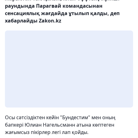
раундында Парагвай командасынан
сенсациялық жағдайда ұтылып қалды, деп
хабарлайды Zakon.kz
Осы сәтсіздіктен кейін "Бундестим" мен оның
бапкері Юлиан Нагельсманн атына көптеген
жағымсыз пікірлер легі лап қойды.