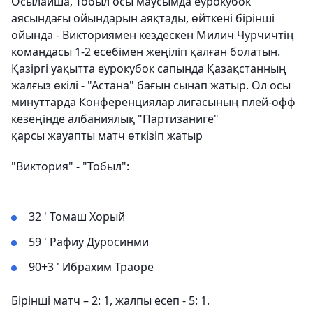
Осылайша, Тобыл осы маусымда еурокубок
аясындағы ойындарын аяқтады, өйткені бірінші
ойында - Викториямен кездескен Милич Чурчичтің
командасы 1-2 есебімен жеңіліп қалған болатын.
Қазіргі уақытта еурокубок сапында Қазақстанның
жалғыз өкілі - "Астана" бағын сынап жатыр. Ол осы
минуттарда Конференциялар лигасының плей-офф
кезеңінде албаниялық "Партизаниге"
қарсы жауапты матч өткізіп жатыр
"Виктория" - "Тобыл":
32 ' Томаш Хорый
59 ' Рафиу Дуросинми
90+3 ' Ибрахим Траоре
Бірінші матч – 2: 1, жалпы есеп - 5: 1.