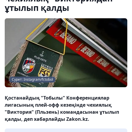
ұтылып қалды
Сурет: Instagram/fctobol
Қостанайдың "Тобылы" Конференциялар
лигасының плей-офф кезеңінде чехиялық
"Виктория" (Пльзень) командасынан ұтылып
қалды, деп хабарлайды Zakon.kz.