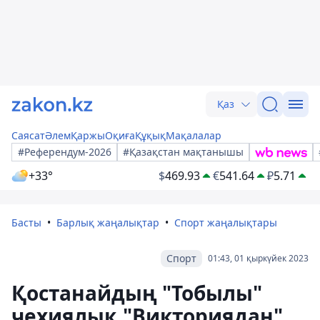
Қаз
Саясат
Әлем
Қаржы
Оқиға
Құқық
Мақалалар
#Референдум-2026
#Қазақстан мақтанышы
+33°
$
469.93
€
541.64
₽
5.71
Басты
Барлық жаңалықтар
Спорт жаңалықтары
Спорт
01:43, 01 қыркүйек 2023
Қостанайдың "Тобылы"
чехиялық "Викториядан"