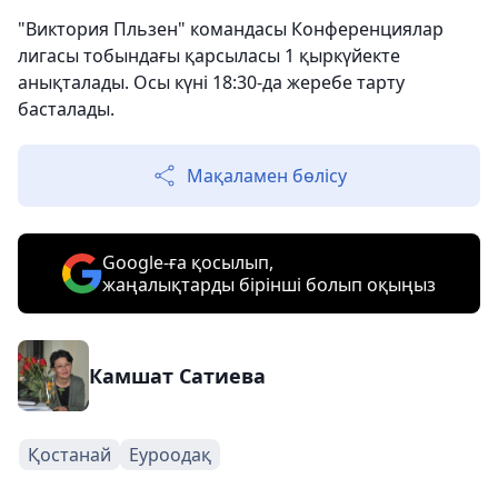
"Виктория Пльзен" командасы Конференциялар
лигасы тобындағы қарсыласы 1 қыркүйекте
анықталады. Осы күні 18:30-да жеребе тарту
басталады.
Мақаламен бөлісу
Google-ға қосылып,
жаңалықтарды бірінші болып оқыңыз
Камшат Сатиева
Қостанай
Еуроодақ