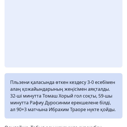
Пльзени қаласында өткен кездесу 3-0 есебімен
алаң қожайындарының жеңісімен аяқталды.
32-ші минутта Томаш Хорый гол соқты, 59-шы
минутта Рафиу Дуросинми ерекшелене білді,
ал 90+3 матчына Ибрахим Траоре нүкте қойды.