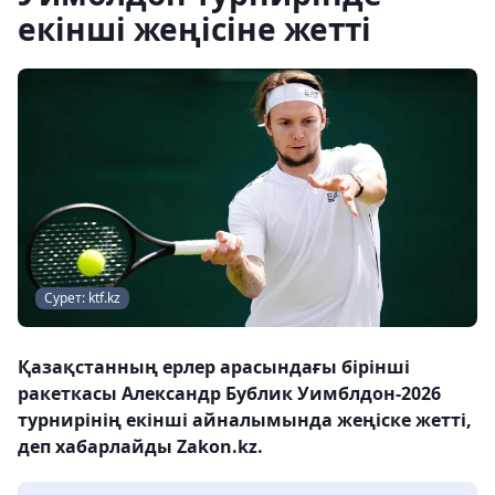
екінші жеңісіне жетті
Сурет: ktf.kz
Қазақстанның ерлер арасындағы бірінші
ракеткасы Александр Бублик Уимблдон-2026
турнирінің екінші айналымында жеңіске жетті,
деп хабарлайды Zakon.kz.