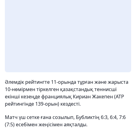
Әлемдік рейтингте 11-орында тұрған және жарыста
10-нөмірмен тіркелген қазақстандық теннисші
екінші кезеңде франциялық Кириан Жакепен (ATP
рейтингінде 139-орын) кездесті.
Матч үш сетке ғана созылып, Бубликтің 6:3, 6:4, 7:6
(7:5) есебімен жеңісімен аяқталды.