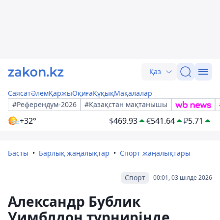
Қаз
Саясат
Әлем
Қаржы
Оқиға
Құқық
Мақалалар
#Референдум-2026
#Қазақстан мақтанышы
+32°
$
469.93
€
541.64
₽
5.71
Басты
Барлық жаңалықтар
Спорт жаңалықтары
Спорт
00:01, 03 шілде 2026
Александр Бублик
Уимблдон турнирінде