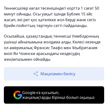
Теннисшілер көгал төсенішіндегі кортта 1 сағат 50
минут ойнады. Осы уақыт ішінде Бублик 15 эйс
жасап, екі рет қос қателікке жол берді және сегіз
брейк-пойнттың төртеуін сәтті пайдаланды.
Осылайша, қазақстандық теннисші Уимблдонның
үшінші айналымына жолдама алды. Келесі кезеңде
ол америкалық Фрэнсис Тиафо мен Ұлыбритания
өкілі Ян Чоински арасындағы кездесудің
жеңімпазымен ойнайды.
Мақаламен бөлісу
Google-ға қосылып,
жаңалықтарды бірінші болып оқыңыз