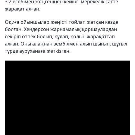
3:2 есебімен жеңгенінен кейінгі мерекелік сәтте
жарақат алған.
Оқиға ойыншылар жеңісті тойлап жатқан кезде
болған. Хендерсон жарнамалық қоршаулардан
секіріп өтпек болып, құлап, қолын жарақаттап
алған. Оны алаңнан зембілмен алып шығып, шұғыл
түрде ауруханаға жеткізген.