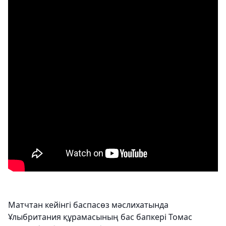
Матчтан кейінгі баспасөз мәслихатында
Ұлыбритания құрамасының бас бапкері Томас