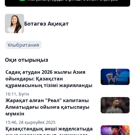
Ботагөз Ақиқат
Ұлыбритания
Оқи отырыңыз
Садақ атудан 2026 жылғы Азия
ойындары: Қазақстан
құрамасының тізімі жарияланды
16:11, Бүгін
Жарақат алған "Реал" капитаны
Алматыдағы ойынға қатыспауы
мүмкін
15:46, 28 қыркүйек 2025
Қазақстандық әнші жеделсатыда