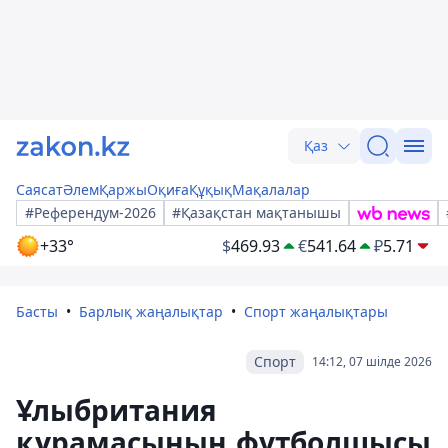
Қаз
Саясат
Әлем
Қаржы
Оқиға
Құқық
Мақалалар
#Референдум-2026
#Қазақстан мақтанышы
+33°
$
469.93
€
541.64
₽
5.71
Басты
Барлық жаңалықтар
Спорт жаңалықтары
Спорт
14:12, 07 шілде 2026
Ұлыбритания
құрамасының футболшысы