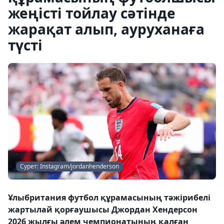
жеңісті тойлау сәтінде
жарақат алып, ауруханаға
түсті
Сурет: Instagram/jordanhenderson
Ұлыбритания футбол құрамасының тәжірибелі
жартылай қорғаушысы Джордан Хендерсон
2026 жылғы әлем чемпионатының қалған