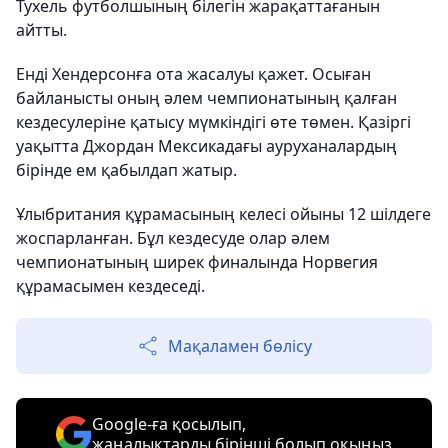
Тухель футболшының білегін жарақаттағанын
айтты.
Енді Хендерсонға ота жасалуы қажет. Осыған
байланысты оның әлем чемпионатының қалған
кездесулеріне қатысу мүмкіндігі өте төмен. Қазіргі
уақытта Джордан Мексикадағы ауруханалардың
бірінде ем қабылдап жатыр.
Ұлыбритания құрамасының келесі ойыны 12 шілдеге
жоспарланған. Бұл кездесуде олар әлем
чемпионатының ширек финалында Норвегия
құрамасымен кездеседі.
Мақаламен бөлісу
Google-ға қосылып,
жаңалықтарды бірінші болып оқыңыз