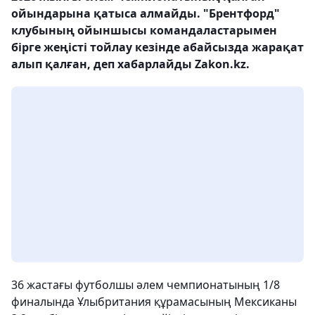
ойындарына қатыса алмайды. "Брентфорд"
клубының ойыншысы командаластарымен
бірге жеңісті тойлау кезінде абайсызда жарақат
алып қалған, деп хабарлайды Zakon.kz.
36 жастағы футболшы әлем чемпионатының 1/8
финалында Ұлыбритания құрамасының Мексиканы