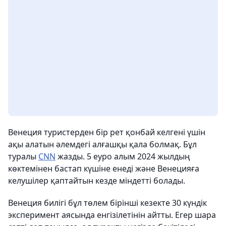
Венеция туристерден бір рет қонбай келгені үшін
ақы алатын әлемдегі алғашқы қала болмақ. Бұл
туралы
CNN
жазды. 5 еуро алым 2024 жылдың
көктемінен бастап күшіне енеді және Венецияға
келушілер қаптайтын кезде міндетті болады.
Венеция билігі бұл төлем бірінші кезекте 30 күндік
эксперимент аясында енгізілетінін айтты. Егер шара