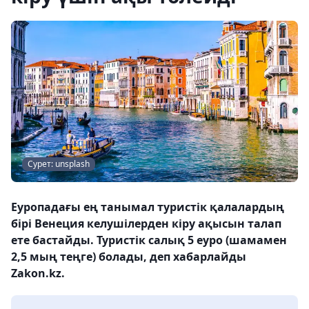
Сурет: unsplash
Еуропадағы ең танымал туристік қалалардың
бірі Венеция келушілерден кіру ақысын талап
ете бастайды. Туристік салық 5 еуро (шамамен
2,5 мың теңге) болады, деп хабарлайды
Zakon.kz.