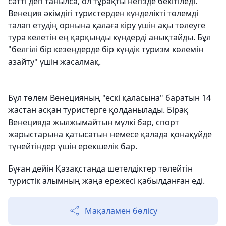
сәтті деп танылса, ол тұрақты негізде бекітіледі.
Венеция әкімдігі туристерден күнделікті төлемді
талап етудің орнына қалаға кіру үшін ақы төлеуге
тура келетін ең қарқынды күндерді анықтайды. Бұл
"белгілі бір кезеңдерде бір күндік туризм көлемін
азайту" үшін жасалмақ.
Бұл төлем Венецияның "ескі қаласына" баратын 14
жастан асқан туристерге қолданылады. Бірақ
Венецияда жылжымайтын мүлкі бар, спорт
жарыстарына қатысатын немесе қалада қонақүйде
түнейтіндер үшін ерекшелік бар.
Бұған дейін Қазақстанда шетелдіктер төлейтін
туристік алымның жаңа ережесі қабылданған еді.
Мақаламен бөлісу