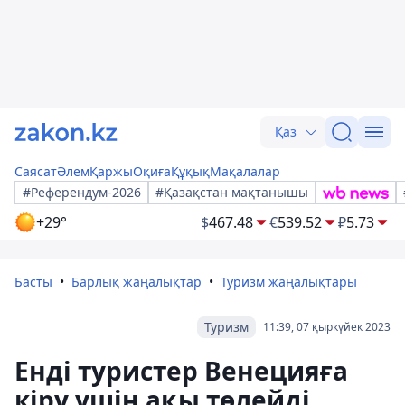
Қаз
Саясат
Әлем
Қаржы
Оқиға
Құқық
Мақалалар
#Референдум-2026
#Қазақстан мақтанышы
+29°
$
467.48
€
539.52
₽
5.73
Басты
Барлық жаңалықтар
Туризм жаңалықтары
Туризм
11:39, 07 қыркүйек 2023
Енді туристер Венецияға
кіру үшін ақы төлейді