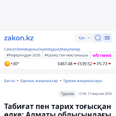
Қаз
Саясат
Әлем
Қаржы
Оқиға
Құқық
Мақалалар
#Референдум-2026
#Қазақстан мақтанышы
+30°
$
467.48
€
539.52
₽
5.73
Басты
Барлық жаңалықтар
Туризм жаңалықтары
Туризм
12:58, 12 маусым 2026
Табиғат пен тарих тоғысқан
өлке: Алматы облысындағы