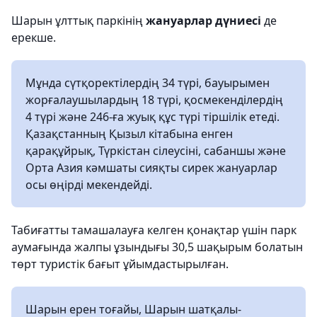
Шарын ұлттық паркінің
жануарлар дүниесі
де
ерекше.
Мұнда сүтқоректілердің 34 түрі, бауырымен
жорғалаушылардың 18 түрі, қосмекенділердің
4 түрі және 246-ға жуық құс түрі тіршілік етеді.
Қазақстанның Қызыл кітабына енген
қарақұйрық, Түркістан сілеусіні, сабаншы және
Орта Азия кәмшаты сияқты сирек жануарлар
осы өңірді мекендейді.
Табиғатты тамашалауға келген қонақтар үшін парк
аумағында жалпы ұзындығы 30,5 шақырым болатын
төрт туристік бағыт ұйымдастырылған.
Шарын ерен тоғайы, Шарын шатқалы-