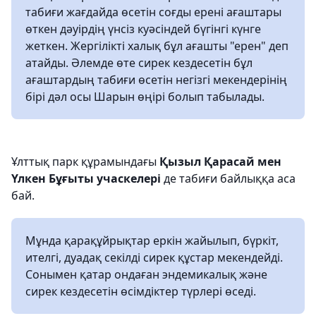
табиғи жағдайда өсетін соғды ерені ағаштары
өткен дәуірдің үнсіз куәсіндей бүгінгі күнге
жеткен. Жергілікті халық бұл ағашты "ерен" деп
атайды. Әлемде өте сирек кездесетін бұл
ағаштардың табиғи өсетін негізгі мекендерінің
бірі дәл осы Шарын өңірі болып табылады.
Ұлттық парк құрамындағы
Қызыл Қарасай мен
Үлкен Бұғыты учаскелері
де табиғи байлыққа аса
бай.
Мұнда қарақұйрықтар еркін жайылып, бүркіт,
ителгі, дуадақ секілді сирек құстар мекендейді.
Сонымен қатар ондаған эндемикалық және
сирек кездесетін өсімдіктер түрлері өседі.