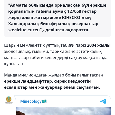
"Алматы облысында орналасқан бұл ерекше
қорғалатын табиғи аумақ 127050 гектар
жерді алып жатыр және ЮНЕСКО-ның
Халықаралық биосфералық резерваттар
желісіне енген",- делінген ақпаратта.
Шарын мемлекеттік ұлттық табиғи паркі
2004 жылы
экологиялық, ғылыми, тарихи және эстетикалық
маңызы зор табиғи кешендерді сақтау мақсатында
құрылған.
Мұнда миллиондаған жылдар бойы қалыптасқан
ерекше ландшафттар, сирек кездесетін
өсімдіктер мен жануарлар әлемі сақталған.