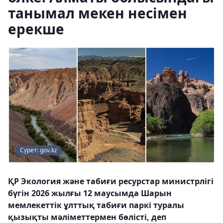
танымал мекен несімен
ерекше
Сурет: gov.kz
ҚР Экология және табиғи ресурстар министрлігі
бүгін 2026 жылғы 12 маусымда Шарын
мемлекеттік ұлттық табиғи паркі туралы
қызықты мәліметтермен бөлісті, деп