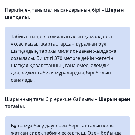
Парктің ең танымал нысандарының бірі –
Шарын
шатқалы.
Табиғаттың өзі сомдаған алып қамалдарға
ұқсас қызыл жартастардан құралған бұл
шатқалдың тарихы миллиондаған жылдарға
созылады. Биіктігі 370 метрге дейін жететін
шатқал Қазақстанның ғана емес, әлемдік
деңгейдегі табиғи мұралардың бірі болып
саналады.
Шарынның тағы бір ерекше байлығы –
Шарын ерен
тоғайы.
Бұл – мұз басу дәуірінен бері сақталып келе
жатқан сирек табиғи ескерткіш. Өзен бойында