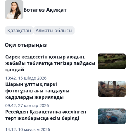
Ботагөз Ақиқат
Қазақстан
Алматы облысы
Оқи отырыңыз
Сирек кездесетін қоңыр аюдың
жабайы табиғатқа тигізер пайдасы
қандай
13:42, 15 шілде 2026
Шарын ұлттық паркі
фототұзақтағы таңдаулы
кадрларды жариялады
09:42, 27 қаңтар 2026
Ресейден Қазақстанға әкелінген
төрт жолбарысқа есім берілді
14:12, 10 маусым 2026