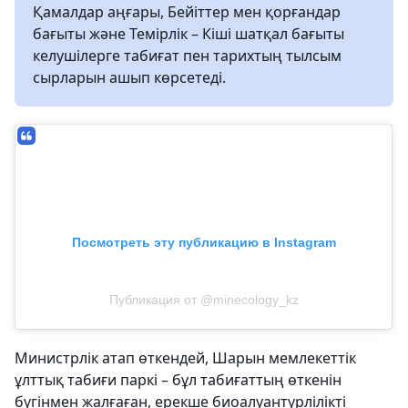
Қамалдар аңғары, Бейіттер мен қорғандар
бағыты және Темірлік – Кіші шатқал бағыты
келушілерге табиғат пен тарихтың тылсым
сырларын ашып көрсетеді.
Посмотреть эту публикацию в Instagram
Публикация от @minecology_kz
Министрлік атап өткендей, Шарын мемлекеттік
ұлттық табиғи паркі – бұл табиғаттың өткенін
бүгінмен жалғаған, ерекше биоалуантүрлілікті