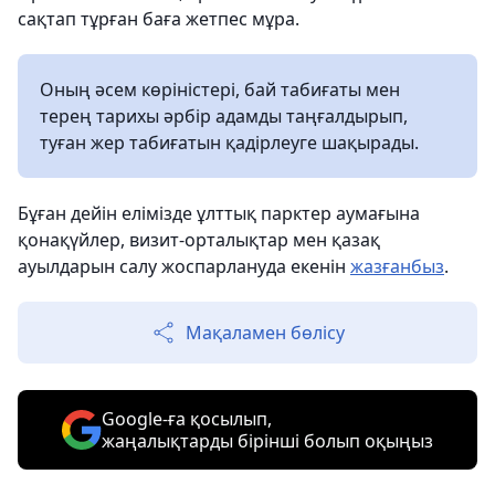
сақтап тұрған баға жетпес мұра.
Оның әсем көріністері, бай табиғаты мен
терең тарихы әрбір адамды таңғалдырып,
туған жер табиғатын қадірлеуге шақырады.
Бұған дейін елімізде ұлттық парктер аумағына
қонақүйлер, визит-орталықтар мен қазақ
ауылдарын салу жоспарлануда екенін
жазғанбыз
.
Мақаламен бөлісу
Google-ға қосылып,
жаңалықтарды бірінші болып оқыңыз