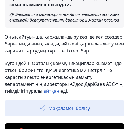
сома шамамен осындай.
ҚР Энергетика министрлігінің Атом энергетикасы және
өнеркәсібі департаментінің директоры Жаслан Қасенов
Оның айтуынша, қаржыландыру көзі де келіссөздер
барысында анықталады, өйткені қаржыландыру мен
қаражат тартудың түрлі тетіктері бар.
Бұған дейін Орталық коммуникациялар қызметінде
өткен брифингте ҚР Энергетика министрлігіне
қарасты электр энергетикасын дамыту
департаментінің директоры Айдос Дәрібаев АЭС-тің
тиімділігі туралы
айтқан
еді.
Мақаламен бөлісу