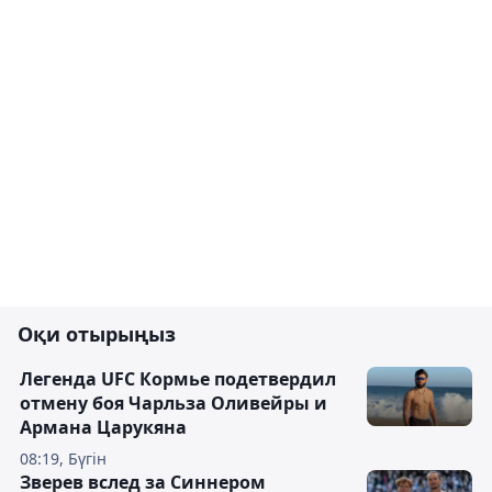
Оқи отырыңыз
Легенда UFC Кормье подетвердил
отмену боя Чарльза Оливейры и
Армана Царукяна
08:19, Бүгін
Зверев вслед за Синнером