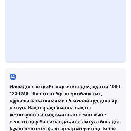
Әлемдік тәжірибе көрсеткендей, қуаты 1000-
1200 МВт болатын бір энергоблоктың
құрылысына шамамен 5 миллиард доллар
кетеді. Нақтырақ соманы нақты
жеткізушіні анықтағаннан кейін және
келіссөздер барысында ғана айтуға болады.
Бұған көптеген факторлар әсер етеді. Бірақ