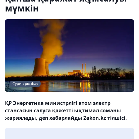
мүмкін
Сурет: pixabay
ҚР Энергетика министрлігі атом электр
стансасын салуға қажетті ықтимал соманы
жариялады, деп хабарлайды Zakon.kz тілшісі.