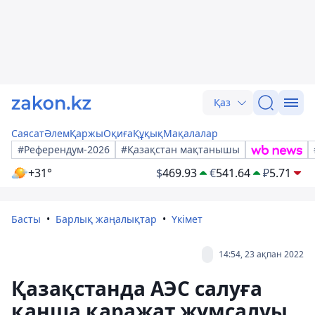
Қаз
Саясат
Әлем
Қаржы
Оқиға
Құқық
Мақалалар
#Референдум-2026
#Қазақстан мақтанышы
+31°
$
469.93
€
541.64
₽
5.71
Басты
Барлық жаңалықтар
Үкімет
14:54, 23 ақпан 2022
Қазақстанда АЭС салуға
қанша қаражат жұмсалуы