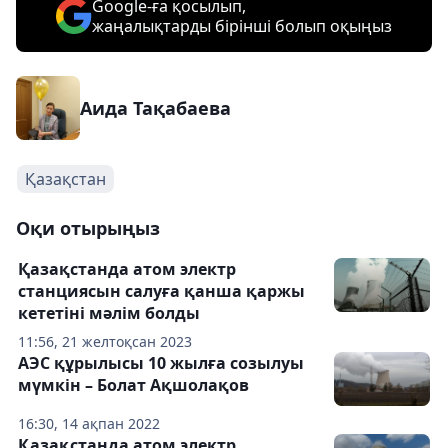
Google-ға қосылып,
жаңалықтарды бірінші болып оқыңыз
Аида Тақабаева
Қазақстан
Оқи отырыңыз
Қазақстанда атом электр
станциясын салуға қанша қаржы
кететіні мәлім болды
11:56, 21 желтоқсан 2023
АЭС құрылысы 10 жылға созылуы
мүмкін – Болат Ақшолақов
16:30, 14 ақпан 2022
Қазақстанда атом электр