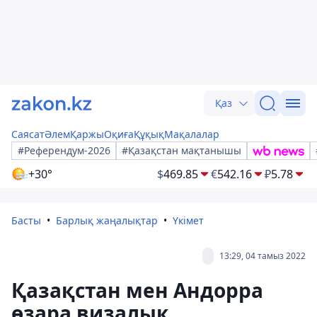
Қаз
Саясат
Әлем
Қаржы
Оқиға
Құқық
Мақалалар
#Референдум-2026
#Қазақстан мақтанышы
+30°
$
469.85
€
542.16
₽
5.78
Басты
Барлық жаңалықтар
Үкімет
13:29, 04 тамыз 2022
Қазақстан мен Андорра
өзара визалық