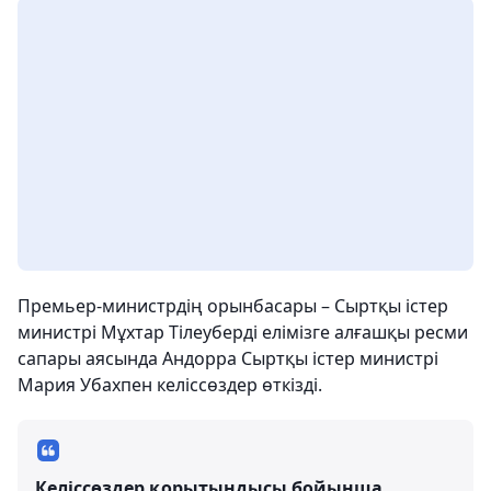
Премьер-министрдің орынбасары – Сыртқы істер
министрі Мұхтар Тілеуберді елімізге алғашқы ресми
сапары аясында Андорра Сыртқы істер министрі
Мария Убахпен келіссөздер өткізді.
Келіссөздер қорытындысы бойынша