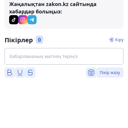
Жаңалықтан zakon.kz сайтында
хабардар болыңыз:
Пікірлер
0
Кіру
Пікір жазу