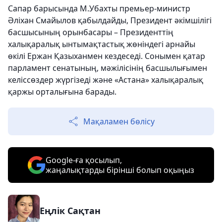
Сапар барысында М.Убахты премьер-министр
Әліхан Смайылов қабылдайды, Президент әкімшілігі
басшысының орынбасары – Президенттің
халықаралық ынтымақтастық жөніндегі арнайы
өкілі Ержан Қазыханмен кездеседі. Сонымен қатар
парламент сенатының, мәжілісінің басшылығымен
келіссөздер жүргізеді және «Астана» халықаралық
қаржы орталығына барады.
Мақаламен бөлісу
Google-ға қосылып,
жаңалықтарды бірінші болып оқыңыз
Еңлік Сақтан