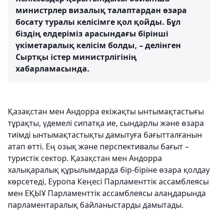
министрлер визалық талаптардан өзара
босату туралы келісімге қол қойды. Бұл
біздің елдеріміз арасындағы бірінші
үкіметаралық келісім болды, – делінген
Сыртқы істер министрлігінің
хабарламасында.
Қазақстан мен Андорра екіжақты ынтымақтастығы
тұрақты, үдемелі сипатқа ие, сындарлы және өзара
тиімді ынтымақтастықты дамытуға бағытталғанын
атап өтті. Ең озық және перспективалы бағыт –
туристік сектор. Қазақстан мен Андорра
халықаралық құрылымдарда бір-біріне өзара қолдау
көрсетеді, Еуропа Кеңесі Парламенттік ассамблеясы
мен ЕҚЫҰ Парламенттік ассамблеясы алаңдарында
парламентаралық байланыстарды дамытады.