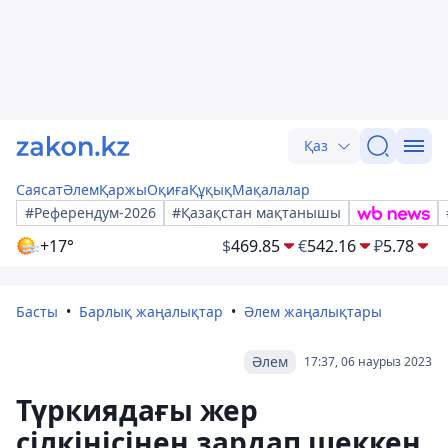
Қаз
Саясат
Әлем
Қаржы
Оқиға
Құқық
Мақалалар
#Референдум-2026
#Қазақстан мақтанышы
+17°
$
469.85
€
542.16
₽
5.78
Басты
Барлық жаңалықтар
Әлем жаңалықтары
Әлем
17:37, 06 наурыз 2023
Түркиядағы жер
сілкінісінен зардап шеккен