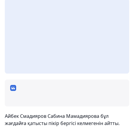
Айбек Смадияров Сабина Мамадиярова бұл
жағдайға қатысты пікір бергісі келмегенін айтты.