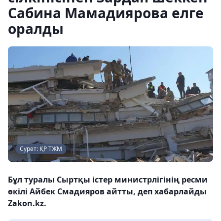
Сабина Мамадиярова елге
оралды
Сурет: ҚР ТЖМ
Бұл туралы Сыртқы істер министрлігінің ресми
өкілі Айбек Смадияров айтты, деп хабарлайды
Zakon.kz.