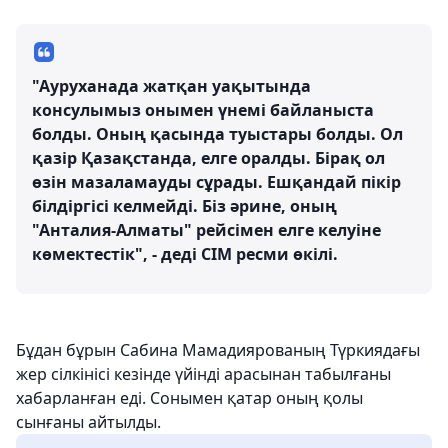
"Ауруханада жатқан уақытында
консулымыз онымен үнемі байланыста
болды. Оның қасында туыстары болды. Ол
қазір Қазақстанда, елге оралды. Бірақ ол
өзін мазаламауды сұрады. Ешқандай пікір
білдіргісі келмейді. Біз әрине, оның
"Анталия-Алматы" рейсімен елге келуіне
көмектестік", - деді СІМ ресми өкілі.
Бұдан бұрын Сабина Мамадиярованың Түркиядағы
жер сілкінісі кезінде үйінді арасынан табылғаны
хабарланған еді. Сонымен қатар оның қолы
сынғаны айтылды.