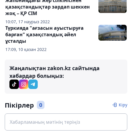
Жапониядағы жер сілкінісінен
қазақстандықтар зардап шеккен
жоқ – ҚР СІМ
10:07, 17 наурыз 2022
Түркияда "ағзасын ауыстыруға
барған" қазақстандық әйел
ұсталды
17:09, 10 қазан 2022
Жаңалықтан zakon.kz сайтында
хабардар болыңыз:
Пікірлер
0
Кіру