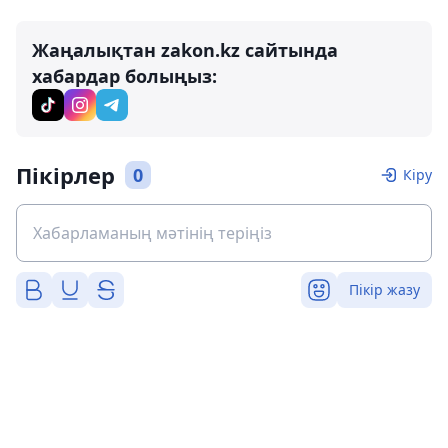
Жаңалықтан zakon.kz сайтында
хабардар болыңыз:
Пікірлер
0
Кіру
Пікір жазу