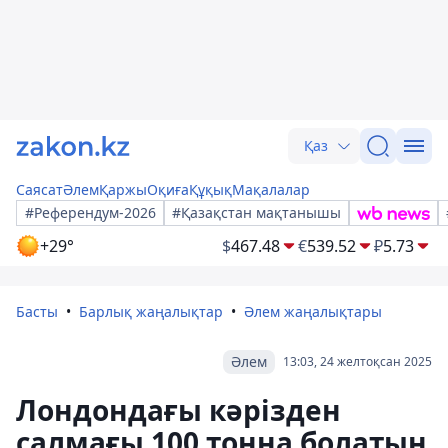
Қаз
Саясат
Әлем
Қаржы
Оқиға
Құқық
Мақалалар
#Референдум-2026
#Қазақстан мақтанышы
+29°
$
467.48
€
539.52
₽
5.73
Басты
Барлық жаңалықтар
Әлем жаңалықтары
Әлем
13:03, 24 желтоқсан 2025
Лондондағы кәрізден
салмағы 100 тонна болатын