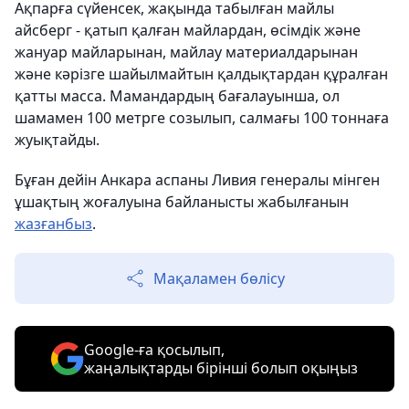
Ақпарға сүйенсек, жақында табылған майлы
айсберг - қатып қалған майлардан, өсімдік және
жануар майларынан, майлау материалдарынан
және кәрізге шайылмайтын қалдықтардан құралған
қатты масса. Мамандардың бағалауынша, ол
шамамен 100 метрге созылып, салмағы 100 тоннаға
жуықтайды.
Бұған дейін Анкара аспаны Ливия генералы мінген
ұшақтың жоғалуына байланысты жабылғанын
жазғанбыз
.
Мақаламен бөлісу
Google-ға қосылып,
жаңалықтарды бірінші болып оқыңыз