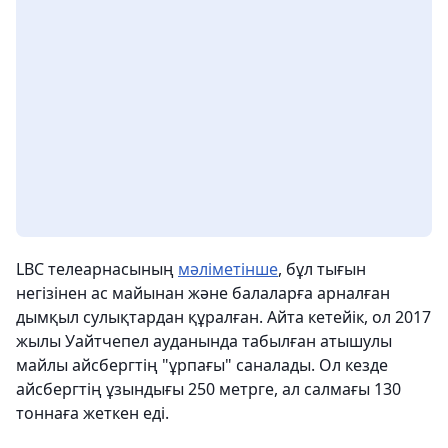
LBC телеарнасының
мәліметінше
, бұл тығын
негізінен ас майынан және балаларға арналған
дымқыл сулықтардан құралған. Айта кетейік, ол 2017
жылы Уайтчепел ауданында табылған атышулы
майлы айсбергтің "ұрпағы" саналады. Ол кезде
айсбергтің ұзындығы 250 метрге, ал салмағы 130
тоннаға жеткен еді.