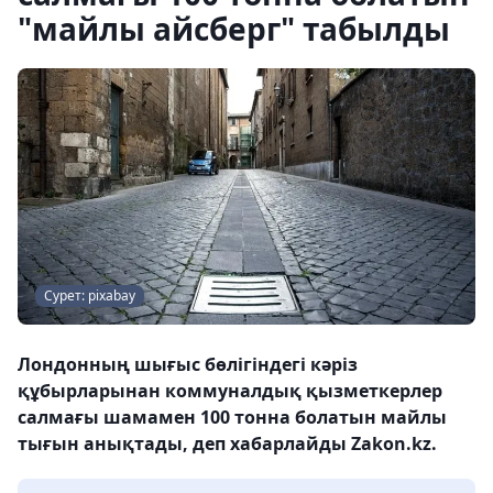
"майлы айсберг" табылды
Сурет: pixabay
Лондонның шығыс бөлігіндегі кәріз
құбырларынан коммуналдық қызметкерлер
салмағы шамамен 100 тонна болатын майлы
тығын анықтады, деп хабарлайды Zakon.kz.