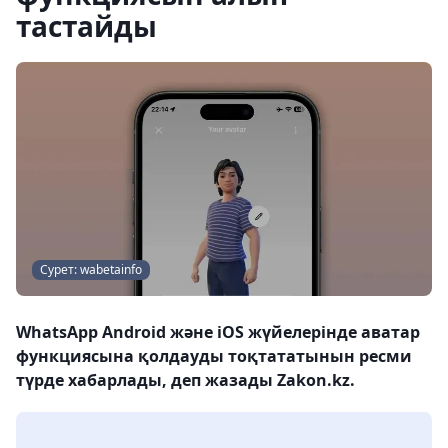
тастайды
Сурет: wabetainfo
WhatsApp Android және iOS жүйелерінде аватар
функциясына қолдауды тоқтататынын ресми
түрде хабарлады, деп жазады Zakon.kz.