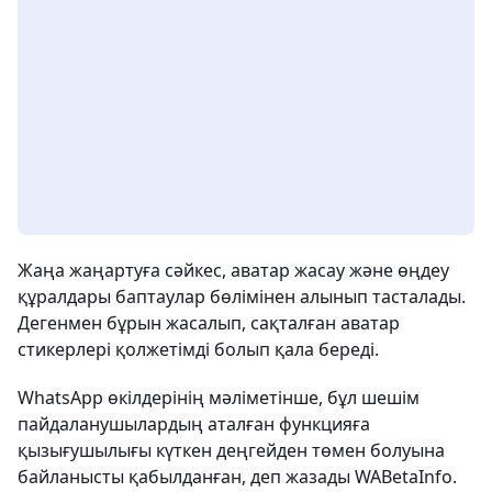
Жаңа жаңартуға сәйкес, аватар жасау және өңдеу
құралдары баптаулар бөлімінен алынып тасталады.
Дегенмен бұрын жасалып, сақталған аватар
стикерлері қолжетімді болып қала береді.
WhatsApp өкілдерінің мәліметінше, бұл шешім
пайдаланушылардың аталған функцияға
қызығушылығы күткен деңгейден төмен болуына
байланысты қабылданған, деп жазады WABetaInfo.