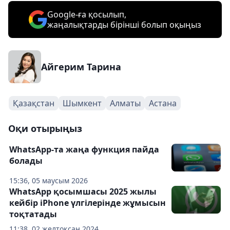
Google-ға қосылып,
жаңалықтарды бірінші болып оқыңыз
Айгерим Тарина
Қазақстан
Шымкент
Алматы
Астана
Оқи отырыңыз
WhatsApp-та жаңа функция пайда
болады
15:36, 05 маусым 2026
WhatsApp қосымшасы 2025 жылы
кейбір iPhone үлгілерінде жұмысын
тоқтатады
11:38, 02 желтоқсан 2024