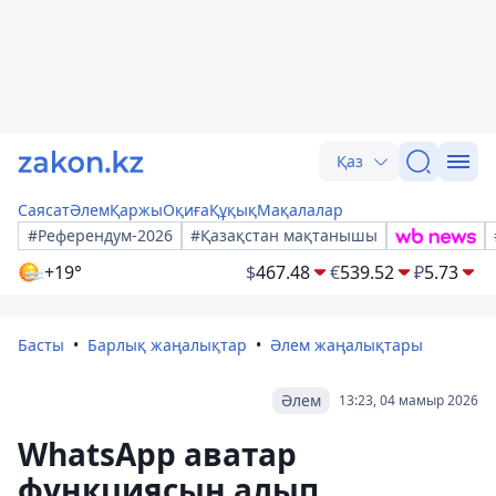
Қаз
Саясат
Әлем
Қаржы
Оқиға
Құқық
Мақалалар
#Референдум-2026
#Қазақстан мақтанышы
+19°
$
467.48
€
539.52
₽
5.73
Басты
Барлық жаңалықтар
Әлем жаңалықтары
Әлем
13:23, 04 мамыр 2026
WhatsApp аватар
функциясын алып