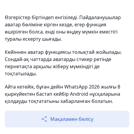
Өзгерістер біртіндеп енгізіледі. Пайдаланушылар
аватар бөліміне кірген кезде, егер функция
өшірілген болса, енді оны өңдеу мүмкін еместігі
туралы ескерту шығады.
Кейіннен аватар функциясы толықтай жойылады.
Сондай-ақ чаттарда аватарды стикер ретінде
пернетақта арқылы жіберу мүмкіндігі де
тоқтатылады.
Айта кетейік, бұған дейін WhatsApp 2026 жылғы 8
қыркүйектен бастап кейбір Android нұсқаларына
қолдауды тоқтататыны хабарланған болатын.
Мақаламен бөлісу