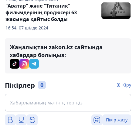
"Аватар" және "Титаник"
фильмдерінің продюсері 63
жасында қайтыс болды
16:54, 07 шілде 2024
Жаңалықтан zakon.kz сайтында
хабардар болыңыз:
Пікірлер
0
Кіру
Пікір жазу