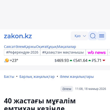
Қаз
Саясат
Әлем
Қаржы
Оқиға
Құқық
Мақалалар
#Референдум-2026
#Қазақстан мақтанышы
+23°
$
469.93
€
541.64
₽
5.71
Басты
Барлық жаңалықтар
Әлем жаңалықтары
Әлем
11:08, 18 мамыр 2026
40 жастағы мұғалім
емтихан кезінде