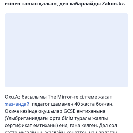
есінен танып қалған, деп хабарлайды Zakon.kz.
Oxu.Az басылымы The Mirror-ге сілтеме жасап
жазғандай
, педагог шамамен 40 жаста болған.
Оқиға кезінде оқушылар GCSE емтиханына
(Ұлыбританиядағы орта білім туралы жалпы
сертификат емтиханы) енді ғана келген. Дәл сол
сәтте мұғалімнің жағдайы кенеттен нашарлаған.