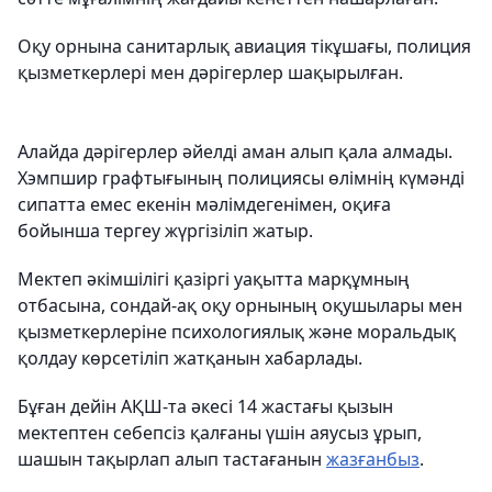
Оқу орнына санитарлық авиация тікұшағы, полиция
қызметкерлері мен дәрігерлер шақырылған.
Алайда дәрігерлер әйелді аман алып қала алмады.
Хэмпшир графтығының полициясы өлімнің күмәнді
сипатта емес екенін мәлімдегенімен, оқиға
бойынша тергеу жүргізіліп жатыр.
Мектеп әкімшілігі қазіргі уақытта марқұмның
отбасына, сондай-ақ оқу орнының оқушылары мен
қызметкерлеріне психологиялық және моральдық
қолдау көрсетіліп жатқанын хабарлады.
Бұған дейін АҚШ-та әкесі 14 жастағы қызын
мектептен себепсіз қалғаны үшін аяусыз ұрып,
шашын тақырлап алып тастағанын
жазғанбыз
.