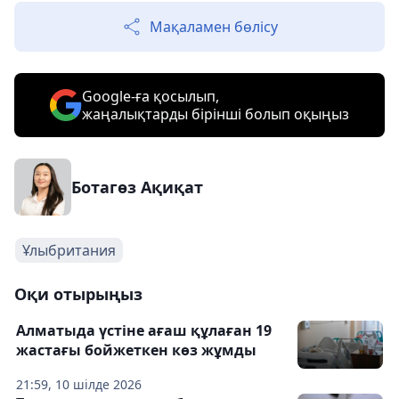
Мақаламен бөлісу
Google-ға қосылып,
жаңалықтарды бірінші болып оқыңыз
Ботагөз Ақиқат
Ұлыбритания
Оқи отырыңыз
Алматыда үстіне ағаш құлаған 19
жастағы бойжеткен көз жұмды
21:59, 10 шілде 2026