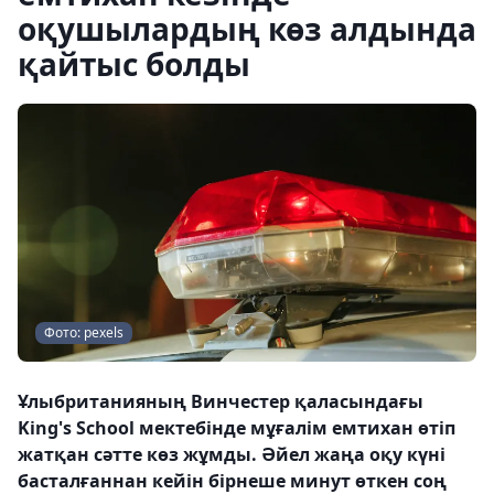
оқушылардың көз алдында
қайтыс болды
Фото: pexels
Ұлыбританияның Винчестер қаласындағы
King's School мектебінде мұғалім емтихан өтіп
жатқан сәтте көз жұмды. Әйел жаңа оқу күні
басталғаннан кейін бірнеше минут өткен соң