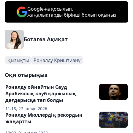
Google-ға қосылып,
жаңалықтарды бірінші болып оқыңыз
Ботагөз Ақиқат
Қызықты
Роналду Криштиану
Оқи отырыңыз
Роналду ойнайтын Сауд
Арабиялық клуб қаржылық
дағдарысқа тап болды
11:18, 27 шілде 2026
Роналду Мюллердің рекордын
жаңартты
10:03, 01 тамыз 2023