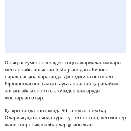
Оның әлеуметтік желідегі соңғы жарияланымдары
мен арнайы ашылған Instagram-дағы бизнес-
парақшасына қарағанда, Джорджина негізінен
бірінші класпен саяхаттауға арналған қарапайым
әрі ыңғайлы спорттық киімдер шығаруды
жоспарлап отыр.
Қазіргі таңда топтамада 90-ға жуық өнім бар.
Олардың қатарында түрлі түстегі топтар, леггинстер
және спорттық шалбарлар ұсынылған.