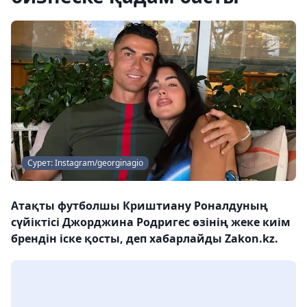
Сурет: Instagram/georginagio
Атақты футболшы Криштиану Роналдуның
сүйіктісі Джорджина Родригес өзінің жеке киім
брендін іске қосты, деп хабарлайды Zakon.kz.