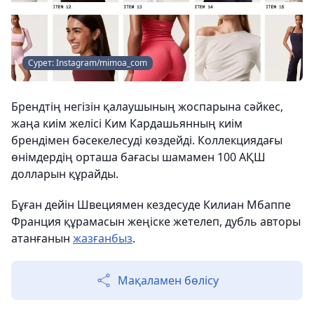
Сурет: Instagram/mimoa_com
Брендтің негізін қалаушының жоспарына сәйкес,
жаңа киім желісі Ким Кардашьянның киім
брендімен бәсекелесуді көздейді. Коллекциядағы
өнімдердің орташа бағасы шамамен 100 АҚШ
долларын құрайды.
Бұған дейін Швециямен кездесуде Килиан Мбаппе
Франция құрамасын жеңіске жетелеп, дубль авторы
атанғанын
жазғанбыз
.
Мақаламен бөлісу