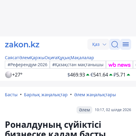
Қаз
Саясат
Әлем
Қаржы
Оқиға
Құқық
Мақалалар
#Референдум-2026
#Қазақстан мақтанышы
+27°
$
469.93
€
541.64
₽
5.71
Басты
Барлық жаңалықтар
Әлем жаңалықтары
Әлем
10:17, 02 шілде 2026
Роналдуның сүйіктісі
бизнеске қадам басты