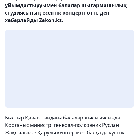
ұйымдастыруымен балалар шығармашылық
студиясының есептік концерті өтті, деп
хабарлайды Zakon.kz.
Былтыр Қазақстандағы балалар жылы аясында
Қорғаныс министрі генерал-полковник Руслан
Жақсылықов Қарулы күштер мен басқа да күштік