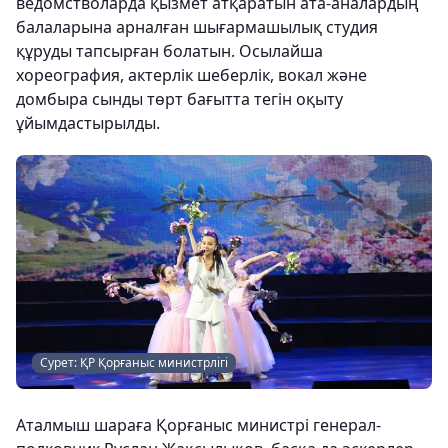
ведомстволарда қызмет атқаратын ата-аналардың
балаларына арналған шығармашылық студия
құруды тапсырған болатын. Осылайша
хореография, актерлік шеберлік, вокал және
домбыра сынды төрт бағытта тегін оқыту
ұйымдастырылды.
Сурет: ҚР Қорғаныс министрлігі
Аталмыш шараға Қорғаныс министрі генерал-