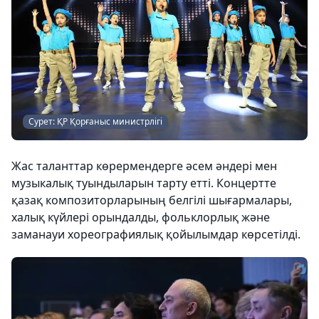
Сурет: ҚР Қорғаныс министрлігі
Жас таланттар көрермендерге әсем әндері мен
музыкалық туындыларын тарту етті. Концертте
қазақ композиторларының белгілі шығармалары,
халық күйлері орындалды, фольклорлық және
заманауи хореографиялық қойылымдар көрсетілді.