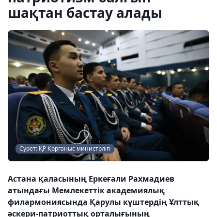
шақтан бастау алады
Сурет: ҚР Қорғаныс министрлігі
Астана қаласының Еркеғали Рахмадиев
атындағы Мемлекеттік академиялық
филармониясында Қарулы күштердің Ұлттық
әскери-патриоттық орталығының