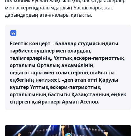
полковник Руслан Жақсылықов, басқа да әскерлер
мен әскери құралымдардың басшылары, жас
дарындардың ата-аналары қатысты.
Есептік концерт – балалар студиясындағы
тәрбиеленушілер мен олардың
тәлімгерлерінің, Ұлттық әскери-патриоттық
орталығы Орталық ансамблінің
педагогтары мен солистерінің шабытты
еңбегінің нәтижесі, –деп атап өтті Қарулы
күштер Ұлттық әскери-патриоттық
орталығының бастығы Қазақстанның еңбек
сіңірген қайраткері Арман Асенов.