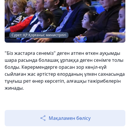
Сурет: ҚР Қорғаныс министрлігі
"Біз жастарға сенеміз" деген атпен өткен ауқымды
шара расында болашақ ұрпаққа деген сенімге толы
болды. Көрермендерге орасан зор көңіл-күй
сыйлаған жас әртістер елорданың үлкен сахнасында
тұңғыш рет өнер көрсетіп, алғашқы тәжірибелерін
жинады.
Мақаламен бөлісу