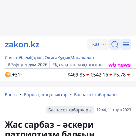
Қаз
Саясат
Әлем
Қаржы
Оқиға
Құқық
Мақалалар
#Референдум-2026
#Қазақстан мақтанышы
+31°
$
469.85
€
542.16
₽
5.78
Басты
Барлық жаңалықтар
Баспасөз хабарлары
Баспасөз хабарлары
12:44, 11 сәуір 2023
Жас сарбаз – әскери
патриотизм балғын