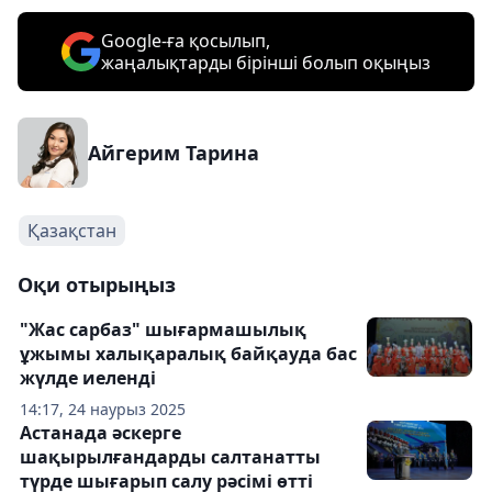
Google-ға қосылып,
жаңалықтарды бірінші болып оқыңыз
Айгерим Тарина
Қазақстан
Оқи отырыңыз
"Жас сарбаз" шығармашылық
ұжымы халықаралық байқауда бас
жүлде иеленді
14:17, 24 наурыз 2025
Астанада әскерге
шақырылғандарды салтанатты
түрде шығарып салу рәсімі өтті