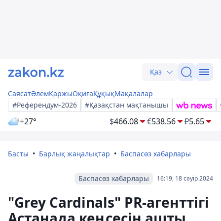
Қаз
Саясат
Әлем
Қаржы
Оқиға
Құқық
Мақалалар
#Референдум-2026
#Қазақстан мақтанышы
+27°
$
466.08
€
538.56
₽
5.65
Басты
Барлық жаңалықтар
Баспасөз хабарлары
Баспасөз хабарлары
16:19, 18 сәуір 2024
"Grey Cardinals" PR-агенттігі
Астанада кеңсесін ашты