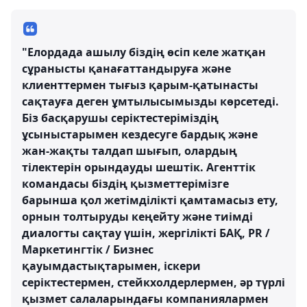
"Елордада ашылу біздің өсіп келе жатқан
сұранысты қанағаттандыруға және
клиенттермен тығыз қарым-қатынасты
сақтауға деген ұмтылысымызды көрсетеді.
Біз басқарушы серіктестеріміздің
ұсыныстарымен кездесуге бардық және
жан-жақты талдап шығып, олардың
тілектерін орындауды шештік. Агенттік
командасы біздің қызметтерімізге
барынша қол жетімділікті қамтамасыз ету,
орнын толтыруды кеңейту және тиімді
диалогты сақтау үшін, жергілікті БАҚ, PR /
Маркетингтік / Бизнес
қауымдастықтарымен, іскери
серіктестермен, стейкхолдерлермен, әр түрлі
қызмет салаларындағы компаниялармен