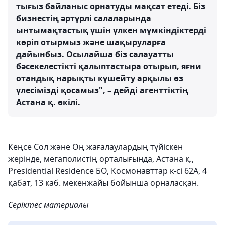
тығыз байланыс орнатуды мақсат етеді. Біз
бизнестің әртүрлі салаларында
ынтымақтастық үшін үлкен мүмкіндіктерді
көріп отырмыз және шақыруларға
дайынбыз. Осылайша біз салауатты
бәсекелестікті қалыптастыра отырып, яғни
отандық нарықты күшейту арқылы өз
үлесімізді қосамыз", – дейді агенттіктің
Астана қ. өкілі.
Кеңсе Сол және Оң жағалаулардың түйіскен
жерінде, мегаполистің орталығында, Астана қ.,
Рresidential Residence БО, Космонавттар к-сі 62А, 4
қабат, 13 каб. мекенжайы бойынша орналасқан.
Серіктес материалы