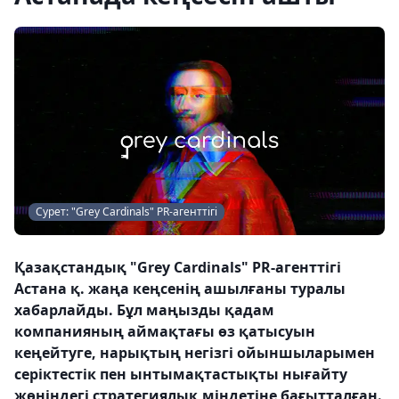
Сурет: "Grey Cardinals" PR-агенттігі
Қазақстандық "Grey Cardinals" PR-агенттігі
Астана қ. жаңа кеңсенің ашылғаны туралы
хабарлайды. Бұл маңызды қадам
компанияның аймақтағы өз қатысуын
кеңейтуге, нарықтың негізгі ойыншыларымен
серіктестік пен ынтымақтастықты нығайту
жөніндегі стратегиялық міндетіне бағытталған.