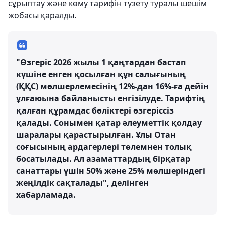
сұрыптау және көму тарифін түзету туралы шешім
жобасы қаралды.
"Өзгеріс 2026 жылы 1 қаңтардан бастап
күшіне енген қосылған құн салығының
(ҚҚС) мөлшерлемесінің 12%-дан 16%-ға дейін
ұлғаюына байланысты енгізілуде. Тарифтің
қалған құрамдас бөліктері өзгеріссіз
қалады. Сонымен қатар әлеуметтік қолдау
шаралары қарастырылған. Ұлы Отан
соғысының ардагерлері төлемнен толық
босатылады. Ал азаматтардың бірқатар
санаттары үшін 50% және 25% мөлшеріндегі
жеңілдік сақталады", делінген
хабарламада.