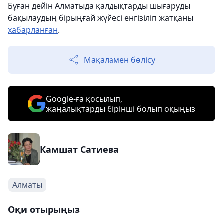
Бұған дейін Алматыда қалдықтарды шығаруды
бақылаудың бірыңғай жүйесі енгізіліп жатқаны
хабарланған
.
Мақаламен бөлісу
Google-ға қосылып,
жаңалықтарды бірінші болып оқыңыз
Камшат Сатиева
Алматы
Оқи отырыңыз