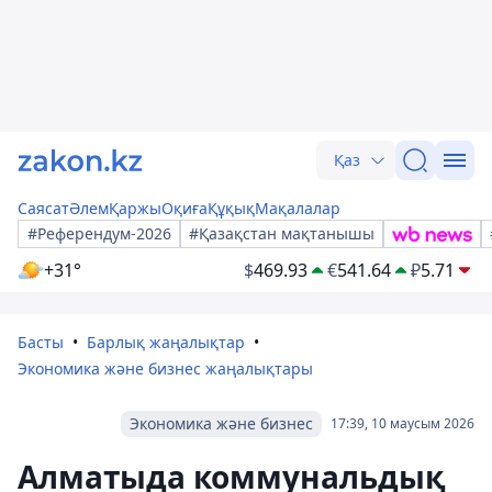
Қаз
Саясат
Әлем
Қаржы
Оқиға
Құқық
Мақалалар
#Референдум-2026
#Қазақстан мақтанышы
+31°
$
469.93
€
541.64
₽
5.71
Басты
Барлық жаңалықтар
Экономика және бизнес жаңалықтары
Экономика және бизнес
17:39, 10 маусым 2026
Алматыда коммунальдық