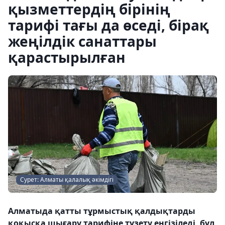
қызметтердің бірінің
тарифі тағы да өседі, бірақ
жеңілдік санаттары
қарастырылған
Сурет: Алматы қалалық әкімдігі
Алматыда қатты тұрмыстық қалдықтарды
қоқысқа шығару тарифіне түзету енгізіледі, бұл