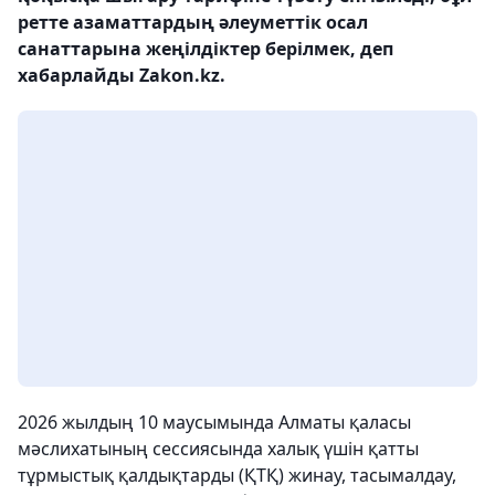
ретте азаматтардың әлеуметтік осал
санаттарына жеңілдіктер берілмек, деп
хабарлайды Zakon.kz.
2026 жылдың 10 маусымында Алматы қаласы
мәслихатының сессиясында халық үшін қатты
тұрмыстық қалдықтарды (ҚТҚ) жинау, тасымалдау,