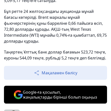
5,09-5,17 теңгеге сатылуда.
Бұл ретте 24 желтоқсандағы аукционда мұнай
бағасы көтерілді. Brent маркалы мұнай
фьючерстерінің құны барреліне 0,66 пайызға өсіп,
72,80 долларды құрады. АҚШ-тың West Texas
Intermediate (WTI) мұнайы 0,74%-ға қымбаттап, 69,75
долларды құрады.
Таңертең Ұлттық банк доллар бағамын 523,72 теңге,
еуроны 544,09 теңге, рубльді 5,2 теңге деп белгіледі.
Мақаламен бөлісу
Google-ға қосылып,
жаңалықтарды бірінші болып оқыңыз