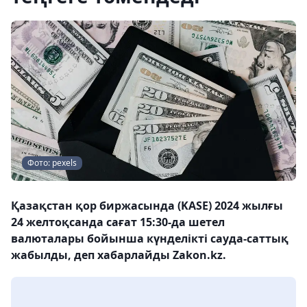
Фото: pexels
Қазақстан қор биржасында (KASE) 2024 жылғы
24 желтоқсанда сағат 15:30-да шетел
валюталары бойынша күнделікті сауда-саттық
жабылды, деп хабарлайды Zakon.kz.