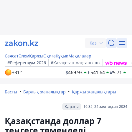
Қаз
Саясат
Әлем
Қаржы
Оқиға
Құқық
Мақалалар
#Референдум-2026
#Қазақстан мақтанышы
+31°
$
469.93
€
541.64
₽
5.71
Басты
Барлық жаңалықтар
Қаржы жаңалықтары
Қаржы
16:35, 24 желтоқсан 2024
Қазақстанда доллар 7
теңгеге төмендеді