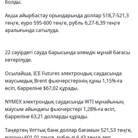
болды.
Ақша айырбастау орындарында доллар 518,7-521,3
теңге, еуро 595-600 теңге, рубль 6,27-6,39 теңге
аралығында сатылуда.
22 сәуірдегі сауда барысында әлемдік мұнай бағасы
көтерілуде.
Осылайша, ICE Futures электрондық саудасында
маусымдық Brent фьючерстерінің құны 1,15%-ға
өсіп, барреліне $67,02 құрады.
NYMEX электрондық саудасында WTI мұнайының
маусым айындағы фьючерстері 1,28%-ға өсіп,
барреліне 63,21 долларды құрады.
Таңертең Ұлттық банк доллар бағамын 521,53 теңге,
еуроны 601,01 теңге, рубльді 6,43 теңге деп