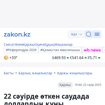
Қаз
Саясат
Әлем
Қаржы
Оқиға
Құқық
Мақалалар
#Референдум-2026
#Қазақстан мақтанышы
+33°
$
469.93
€
541.64
₽
5.71
Басты
Барлық жаңалықтар
Қаржы жаңалықтары
Қаржы
16:44, 22 сәуір 2025
22 сәуірде өткен саудада
доллардың құны