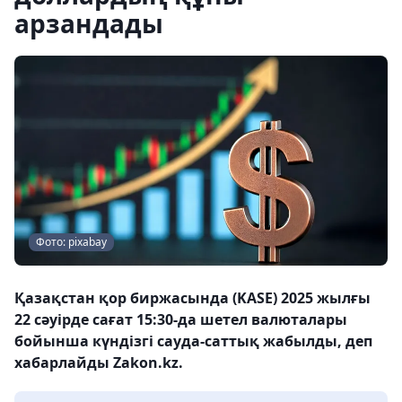
арзандады
Фото: pixabay
Қазақстан қор биржасында (KASE) 2025 жылғы
22 сәуірде сағат 15:30-да шетел валюталары
бойынша күндізгі сауда-саттық жабылды, деп
хабарлайды Zakon.kz.