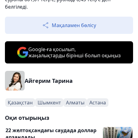
белгіледі.
Мақаламен бөлісу
Google-ға қосылып,
жаңалықтарды бірінші болып оқыңыз
Айгерим Тарина
Қазақстан
Шымкент
Алматы
Астана
Оқи отырыңыз
22 желтоқсандағы саудада доллар
арзандады