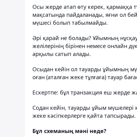
Осы жерде атап өту керек, қармаққа т
мақсатында пайдаланады, яғни ол бе
мүшесі болып табылмайды.
Әрі қарай не болады? Ұйымның нұсқау
желілерінің бірінен немесе онлайн д
арқылы сатып алады.
Осыдан кейін ол тауарды ұйымның мү
оған (аталған жеке тұлғаға) тауар бағ
Ескертпе: бұл транзакция еш жерде жа
Содан кейін, тауарды ұйым мүшелері
жеке кәсіпкерлерге қайта тапсырады.
Бұл схеманың мәні неде?