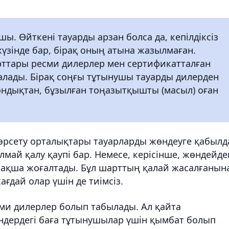
ушы. Өйткені тауарды арзан болса да, кепілдіксіз
жүзінде бар, бірақ оның атына жазылмаған.
рттары ресми дилерлер мен сертификатталған
алады. Бірақ соңғы тұтынушы тауарды дилерден
 Сондықтан, бұзылған тоңазытқышты (масыл) оған
көрсету орталықтары тауарларды жөндеуге қабылд
алмай қалу қаупі бар. Немесе, керісінше, жөндейде
н ақша жоғалтады. Бұл шарттың қалай жасалғанын
ағдай олар үшін де тиімсіз.
сми дилерлер болып табылады. Ал қайта
дердегі баға тұтынушылар үшін қымбат болып