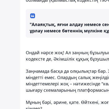
"Алаяқтық, яғни алдау немесе се
ұрлау немесе бөтеннің мүлкіне қ
Ондай нәрсе жоқ! Ал заңның бұзылуы
кодексте де, Әкімшілік құқық бұзушы
Заңнамада басқа да олқылықтар бар. 
міндетті емес. Олардың салық жеңілді
міндеттемелері жоқ – нәтижесінде "к
шығару схемаларының платформасын
Мұның бәрі, әрине, қате. Өйткені, ж
кімдер?