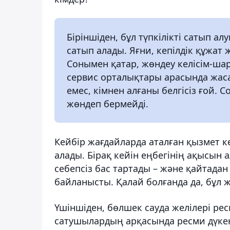
Біріншіден, бұл түпкілікті сатып ал
сатып алады. Яғни, кепілдік құжат 
Сонымен қатар, жөндеу келісім-ша
сервис орталықтары арасында жас
емес, кімнен алғаны белгісіз ғой.
жөндеп бермейді.
Кейбір жағдайларда аталған қызмет 
алады. Бірақ кейін еңбегінің ақысын 
себепсіз бас тартады – және қайтада
байланысты. Қалай болғанда да, бұл ж
Үшіншіден, бөлшек сауда желілері ре
сатушылардың арқасында ресми дүкен