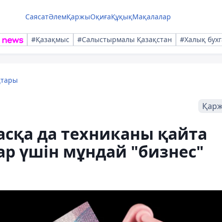
Саясат
Әлем
Қаржы
Оқиға
Құқық
Мақалалар
#Қазақмыс
#Салыстырмалы Қазақстан
#Халық бухг
қтары
Қар
сқа да техниканы қайта
ар үшін мұндай "бизнес"