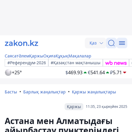
Қаз
Саясат
Әлем
Қаржы
Оқиға
Құқық
Мақалалар
#Референдум-2026
#Қазақстан мақтанышы
+25°
$
469.93
€
541.64
₽
5.71
Басты
Барлық жаңалықтар
Қаржы жаңалықтары
Қаржы
11:35, 23 қыркүйек 2025
Астана мен Алматыдағы
айырбастау пунктеріндегі