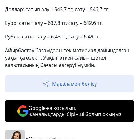
Доллар: сатып алу – 543,7 тг, сату – 546,7 тг.
Еуро: сатып алу – 637,8 тг, сату – 642,6 тг.
Рубль: сатып алу – 6,43 тг, сату – 6,49 тг.
Айырбастау бағамдары тек материал дайындалған
уақытқа өзекті. Уақыт өткен сайын шетел
валютасының бағасы өзгеруі мүмкін.
Мақаламен бөлісу
Google-ға қосылып,
жаңалықтарды бірінші болып оқыңыз