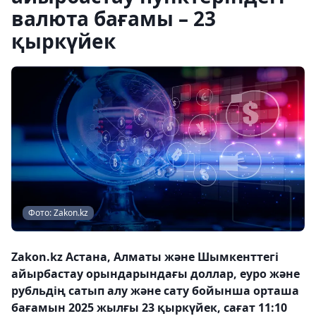
валюта бағамы – 23
қыркүйек
Фото: Zakon.kz
Zakon.kz Астана, Алматы және Шымкенттегі
айырбастау орындарындағы доллар, еуро және
рубльдің сатып алу және сату бойынша орташа
бағамын 2025 жылғы 23 қыркүйек, сағат 11:10