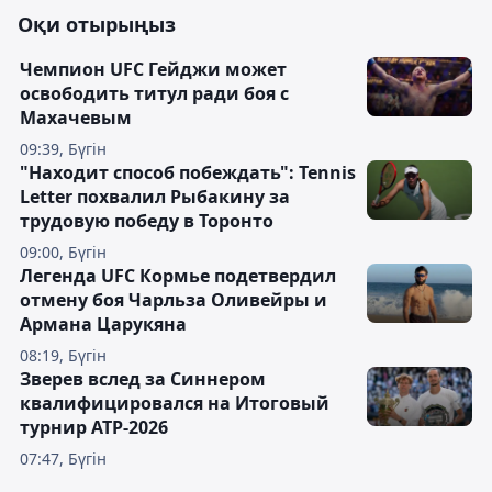
Оқи отырыңыз
Чемпион UFC Гейджи может
освободить титул ради боя с
Махачевым
09:39, Бүгін
"Находит способ побеждать": Tennis
Letter похвалил Рыбакину за
трудовую победу в Торонто
09:00, Бүгін
Легенда UFC Кормье подетвердил
отмену боя Чарльза Оливейры и
Армана Царукяна
08:19, Бүгін
Зверев вслед за Синнером
квалифицировался на Итоговый
турнир ATP-2026
07:47, Бүгін