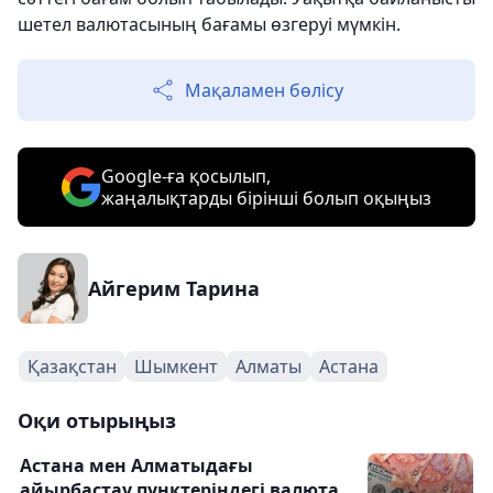
шетел валютасының бағамы өзгеруі мүмкін.
Мақаламен бөлісу
Google-ға қосылып,
жаңалықтарды бірінші болып оқыңыз
Айгерим Тарина
Қазақстан
Шымкент
Алматы
Астана
Оқи отырыңыз
Астана мен Алматыдағы
айырбастау пунктеріндегі валюта