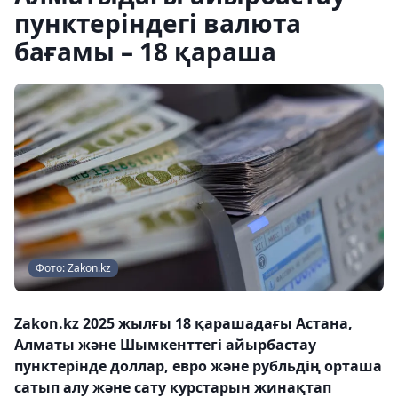
пунктеріндегі валюта
бағамы – 18 қараша
Фото: Zakon.kz
Zakon.kz 2025 жылғы 18 қарашадағы Астана,
Алматы және Шымкенттегі айырбастау
пунктерінде доллар, евро және рубльдің орташа
сатып алу және сату курстарын жинақтап