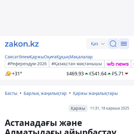
Қаз
Саясат
Әлем
Қаржы
Оқиға
Құқық
Мақалалар
#Референдум-2026
#Қазақстан мақтанышы
+31°
$
469.93
€
541.64
₽
5.71
Басты
Барлық жаңалықтар
Қаржы жаңалықтары
Қаржы
11:31, 18 қараша 2025
Астанадағы және
Алматыдағы айырбастау