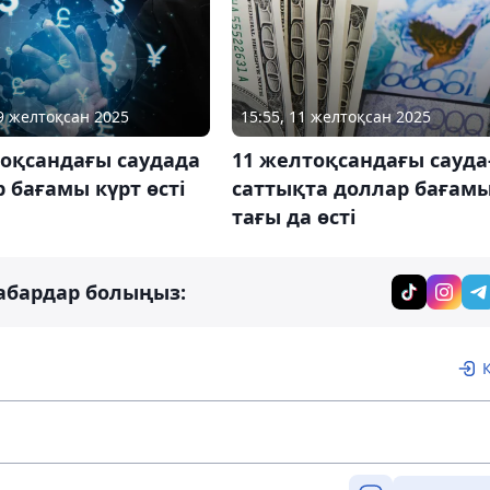
09 желтоқсан 2025
15:55, 11 желтоқсан 2025
тоқсандағы саудада
11 желтоқсандағы сауда
 бағамы күрт өсті
саттықта доллар бағам
тағы да өсті
абардар болыңыз: