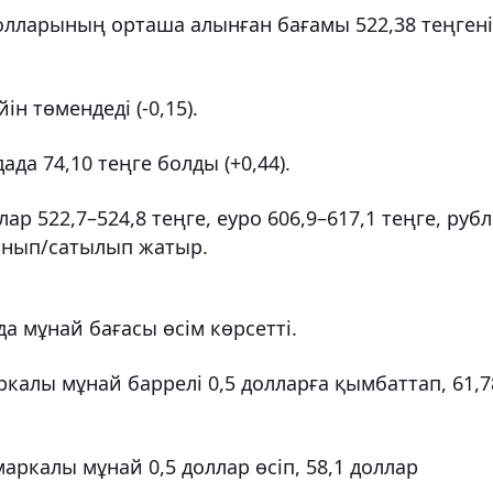
ларының орташа алынған бағамы 522,38 теңгені
ін төмендеді (-0,15).
да 74,10 теңге болды (+0,44).
 522,7–524,8 теңге, еуро 606,9–617,1 теңге, руб
лынып/сатылып жатыр.
а мұнай бағасы өсім көрсетті.
калы мұнай баррелі 0,5 долларға қымбаттап, 61,7
ркалы мұнай 0,5 доллар өсіп, 58,1 доллар