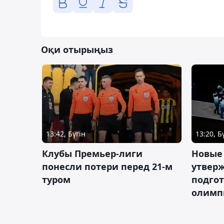
Оқи отырыңыз
13:42, Бүгін
13:20, Б
Клубы Премьер-лиги
Новые
понесли потери перед 21-м
утверж
туром
подго
олимп