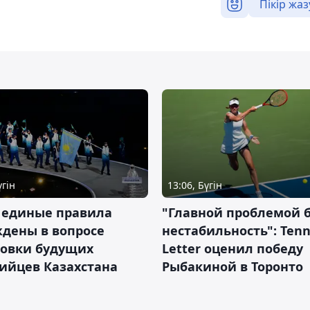
Пікір жаз
үгін
13:06, Бүгін
 единые правила
"Главной проблемой 
дены в вопросе
нестабильность": Tenn
товки будущих
Letter оценил победу
ийцев Казахстана
Рыбакиной в Торонто