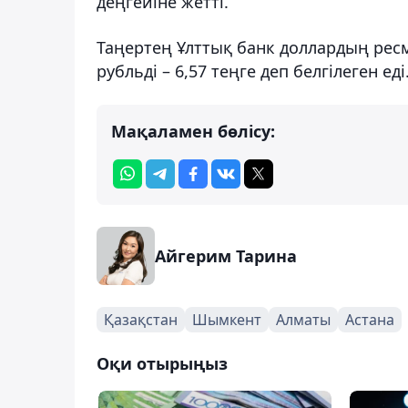
деңгейіне жетті.
Таңертең Ұлттық банк доллардың ресми
рубльді – 6,57 теңге деп белгілеген еді
Мақаламен бөлісу:
Айгерим Тарина
Қазақстан
Шымкент
Алматы
Астана
Оқи отырыңыз