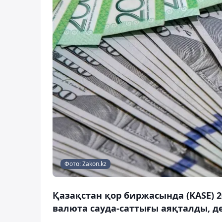
Фото: Zakon.kz
Қазақстан қор биржасында (KASE) 
валюта сауда-саттығы аяқталды, де