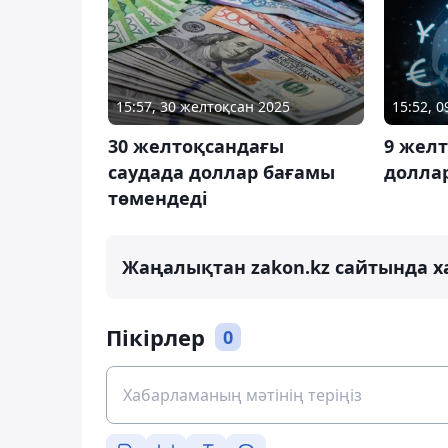
15:57, 30 желтоқсан 2025
15:52, 
30 желтоқсандағы
9 жел
саудада доллар бағамы
доллар
төмендеді
Жаңалықтан zakon.kz сайтында х
Пікірлер
0