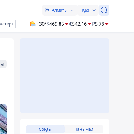
Алматы
Қаз
+30°
$
469.85
€
542.16
₽
5.78
алтері
жы
Соңғы
Танымал