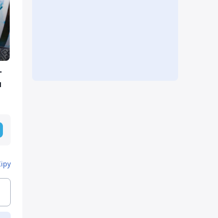
-
ы
Кіру