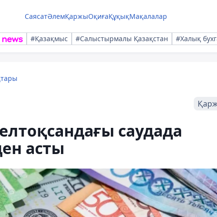
Саясат
Әлем
Қаржы
Оқиға
Құқық
Мақалалар
#Қазақмыс
#Салыстырмалы Қазақстан
#Халық бухг
қтары
Қар
елтоқсандағы саудада
ден асты