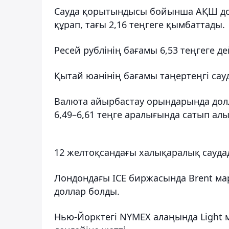
Сауда қорытындысы бойынша АҚШ дол
құрап, тағы 2,16 теңгеге қымбаттады.
Ресей рублінің бағамы 6,53 теңгеге дей
Қытай юанінің бағамы таңертеңгі сауда
Валюта айырбастау орындарында доллар
6,49–6,61 теңге аралығында сатып а
12 желтоқсандағы халықаралық саудад
Лондондағы ICE биржасында Brent мар
доллар болды.
Нью-Йорктегі NYMEX алаңында Light ма