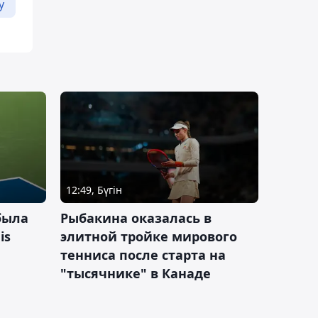
у
12:49, Бүгін
была
Рыбакина оказалась в
is
элитной тройке мирового
тенниса после старта на
"тысячнике" в Канаде