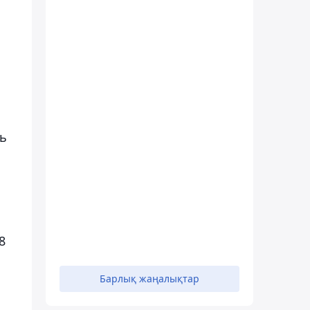
ль
8
Барлық жаңалықтар