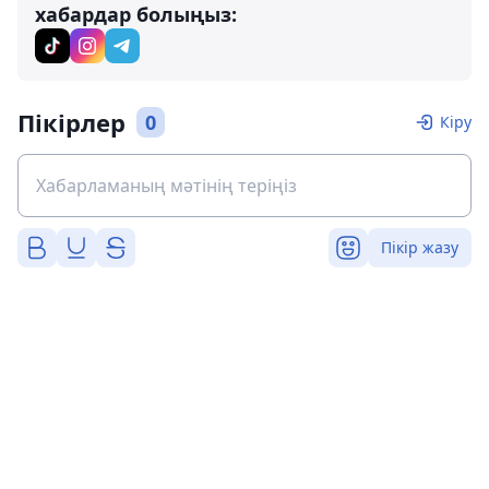
хабардар болыңыз:
Пікірлер
0
Кіру
Пікір жазу