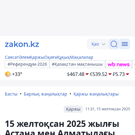
Қаз
Саясат
Әлем
Қаржы
Оқиға
Құқық
Мақалалар
#Референдум-2026
#Қазақстан мақтанышы
+33°
$
467.48
€
539.52
₽
5.73
Басты
Барлық жаңалықтар
Қаржы жаңалықтары
Қаржы
11:31, 15 желтоқсан 2025
15 желтоқсан 2025 жылғы
Астана мен Алматыдағы