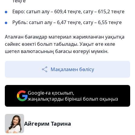
теңге
Евро: сатып алу – 609,4 теңге, сату – 615,2 теңге
Рубль: сатып алу – 6,47 теңге, сату – 6,55 теңге
Аталған бағамдар материал жарияланған уақытқа
сәйкес өзекті болып табылады. Уақыт өте келе
шетел валютасының бағасы өзгеруі мүмкін.
Мақаламен бөлісу
Google-ға қосылып,
жаңалықтарды бірінші болып оқыңыз
Айгерим Тарина