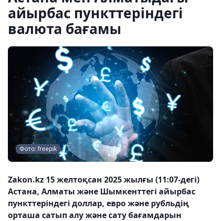
айырбас пункттеріндегі
валюта бағамы
Фото: freepik
Zakon.kz 15 желтоқсан 2025 жылғы (11:07-дегі)
Астана, Алматы және Шымкенттегі айырбас
пункттеріндегі доллар, евро және рубльдің
орташа сатып алу және сату бағамдарын