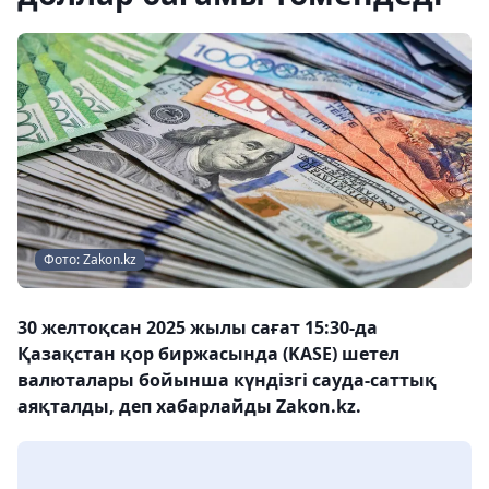
Фото: Zakon.kz
30 желтоқсан 2025 жылы сағат 15:30-да
Қазақстан қор биржасында (KASE) шетел
валюталары бойынша күндізгі сауда-саттық
аяқталды, деп хабарлайды Zakon.kz.