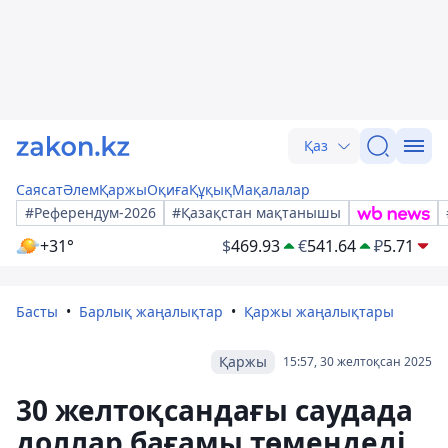
Қаз
Саясат
Әлем
Қаржы
Оқиға
Құқық
Мақалалар
#Референдум-2026
#Қазақстан мақтанышы
+31°
$
469.93
€
541.64
₽
5.71
Басты
Барлық жаңалықтар
Қаржы жаңалықтары
Қаржы
15:57, 30 желтоқсан 2025
30 желтоқсандағы саудада
доллар бағамы төмендеді