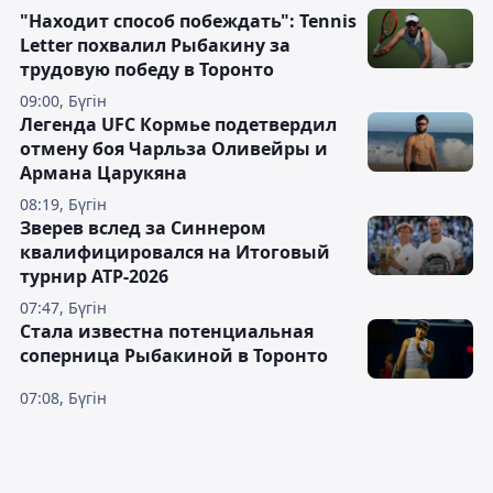
"Находит способ побеждать": Tennis
Letter похвалил Рыбакину за
трудовую победу в Торонто
09:00, Бүгін
Легенда UFC Кормье подетвердил
отмену боя Чарльза Оливейры и
Армана Царукяна
08:19, Бүгін
Зверев вслед за Синнером
квалифицировался на Итоговый
турнир ATP-2026
07:47, Бүгін
Cтала известна потенциальная
соперница Рыбакиной в Торонто
07:08, Бүгін