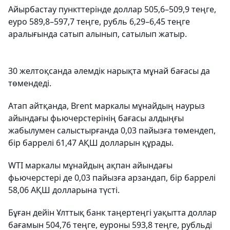
Айырбастау пункттерінде доллар 505,6–509,9 теңге,
еуро 589,8–597,7 теңге, рубль 6,29–6,45 теңге
аралығында сатып алынып, сатылып жатыр.
30 желтоқсанда әлемдік нарықта мұнай бағасы да
төмендеді.
Атап айтқанда, Brent маркалы мұнайдың наурыз
айындағы фьючерстерінің бағасы алдыңғы
жабылумен салыстырғанда 0,03 пайызға төмендеп,
бір баррелі 61,47 АҚШ долларын құрады.
WTI маркалы мұнайдың ақпан айындағы
фьючерстері де 0,03 пайызға арзандап, бір баррелі
58,06 АҚШ долларына түсті.
Бұған дейін Ұлттық банк таңертеңгі уақытта доллар
бағамын 504,76 теңге, еуроны 593,8 теңге, рубльді