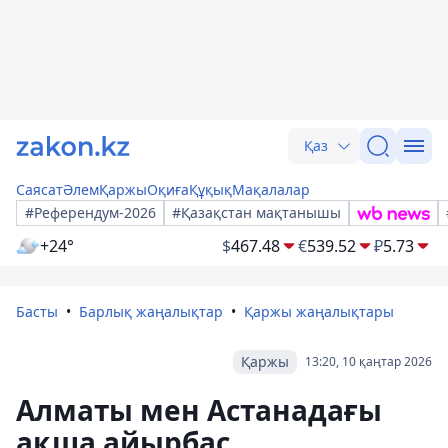
Қаз
Саясат
Әлем
Қаржы
Оқиға
Құқық
Мақалалар
#Референдум-2026
#Қазақстан мақтанышы
+24°
$
467.48
€
539.52
₽
5.73
Басты
Барлық жаңалықтар
Қаржы жаңалықтары
Қаржы
13:20, 10 қаңтар 2026
Алматы мен Астанадағы
ақша айырбас