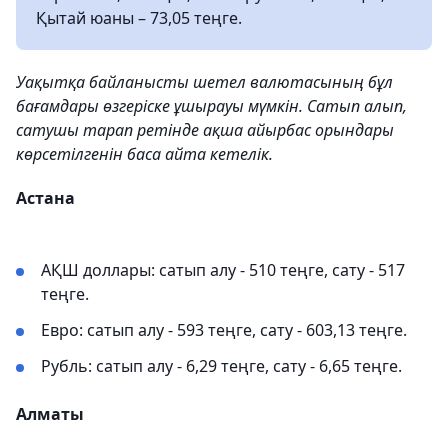
Қытай юаны – 73,05 теңге.
Уақытқа байланысты шетел валютасының бұл
бағамдары өзгеріске ұшырауы мүмкін. Сатып алып,
сатушы тарап ретінде ақша айырбас орындары
көрсетілгенін баса айта кетелік.
Астана
АҚШ доллары: сатып алу - 510 теңге, сату - 517
теңге.
Евро: сатып алу - 593 теңге, сату - 603,13 теңге.
Рубль: сатып алу - 6,29 теңге, сату - 6,65 теңге.
Алматы