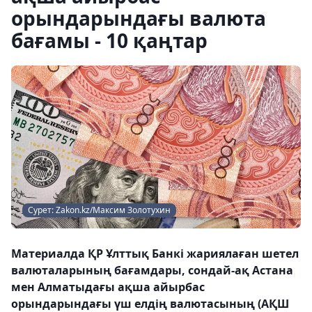
орындарындағы валюта
бағамы - 10 қаңтар
Сурет: Zakon.kz/Максим Золотухин
Материалда ҚР Ұлттық Банкі жариялаған шетел
валюталарының бағамдары, сондай-ақ Астана
мен Алматыдағы ақша айырбас
орындарындағы үш елдің валютасының (АҚШ