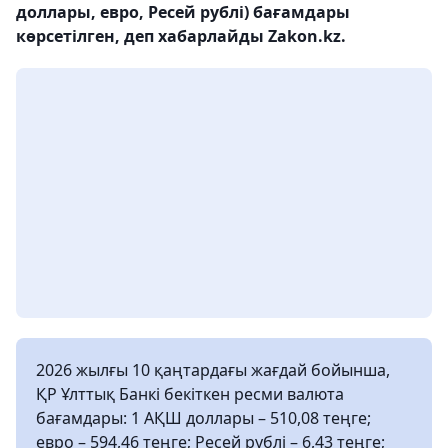
доллары, евро, Ресей рублі) бағамдары
көрсетілген, деп хабарлайды Zakon.kz.
2026 жылғы 10 қаңтардағы жағдай бойынша,
ҚР Ұлттық Банкі бекіткен ресми валюта
бағамдары: 1 АҚШ доллары – 510,08 теңге;
евро – 594,46 теңге; Ресей рублі – 6,43 теңге;