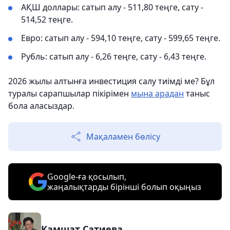
АҚШ доллары: сатып алу - 511,80 теңге, сату -
514,52 теңге.
Евро: сатып алу - 594,10 теңге, сату - 599,65 теңге.
Рубль: сатып алу - 6,26 теңге, сату - 6,43 теңге.
2026 жылы алтынға инвестиция салу тиімді ме? Бұл
туралы сарапшылар пікірімен
мына арадан
таныс
бола аласыздар.
Мақаламен бөлісу
Google-ға қосылып,
жаңалықтарды бірінші болып оқыңыз
Камшат Сатиева