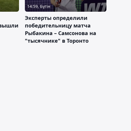
14:59, Бүгін
Эксперты определили
 вышли
победительницу матча
Рыбакина – Самсонова на
"тысячнике" в Торонто