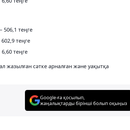
– 6,60 теңге
– 506,1 теңге
– 602,9 теңге
– 6,60 теңге
иал жазылған сәтке арналған және уақытқа
Google-ға қосылып,
жаңалықтарды бірінші болып оқыңыз