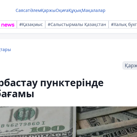
Саясат
Әлем
Қаржы
Оқиға
Құқық
Мақалалар
#Қазақмыс
#Салыстырмалы Қазақстан
#Халық бухг
қтары
Қар
бастау пунктерінде
бағамы