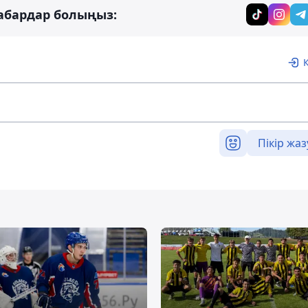
абардар болыңыз:
Пікір жаз