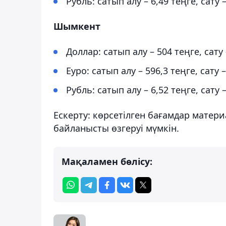
Рубль: сатып алу – 6,49 теңге, сату 
Шымкент
Доллар: сатып алу – 504 теңге, сату 
Еуро: сатып алу – 596,3 теңге, сату 
Рубль: сатып алу – 6,52 теңге, сату 
Ескерту: көрсетілген бағамдар матер
байланысты өзгеруі мүмкін.
Мақаламен бөлісу: