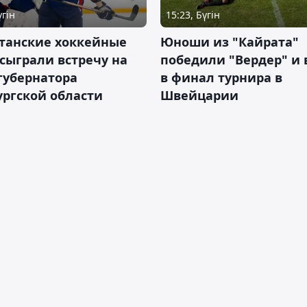
үгін
15:23, Бүгін
станские хоккейные
Юноши из "Кайрата"
сыграли встречу на
победили "Вердер" и
губернатора
в финал турнира в
ргской области
Швейцарии