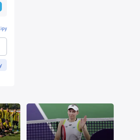
Кіру
у