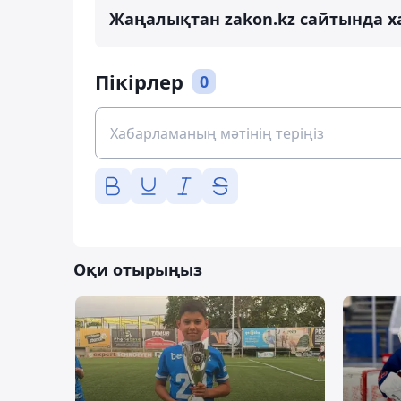
Жаңалықтан zakon.kz сайтында х
Пікірлер
0
Оқи отырыңыз