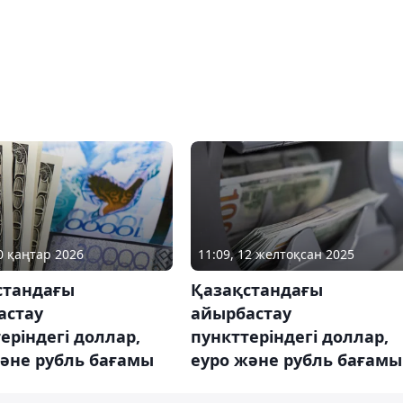
20 қаңтар 2026
11:09, 12 желтоқсан 2025
стандағы
Қазақстандағы
астау
айырбастау
еріндегі доллар,
пункттеріндегі доллар,
және рубль бағамы
еуро және рубль бағамы