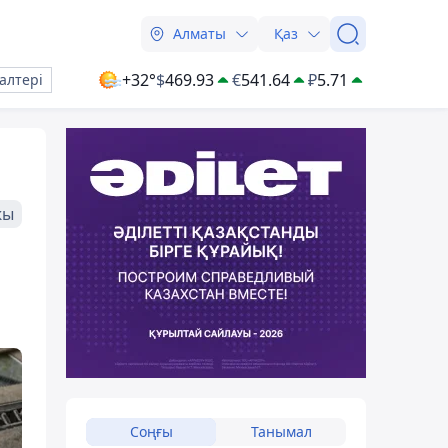
Алматы
Қаз
+32°
$
469.93
€
541.64
₽
5.71
алтері
жы
Соңғы
Танымал