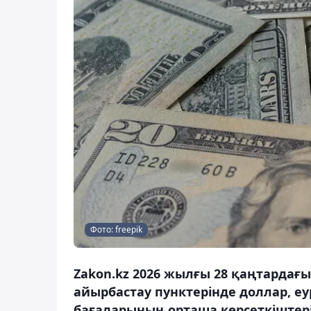
Фото: freepik
Zakon.kz 2026 жылғы 28 қаңтардағы
айырбастау пунктерінде доллар, еу
бағаларының орташа көрсеткіштер