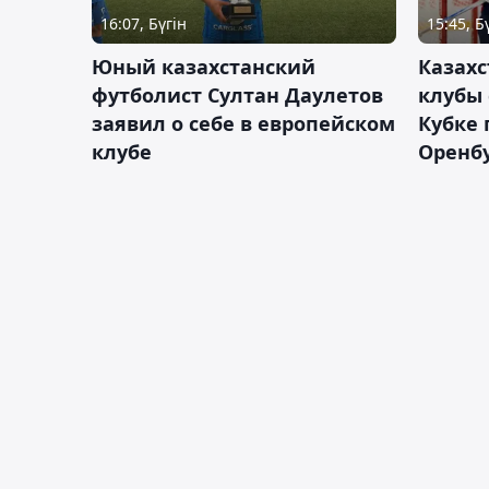
16:07, Бүгін
15:45, Б
Юный казахстанский
Казах
футболист Султан Даулетов
клубы 
заявил о себе в европейском
Кубке 
клубе
Оренбу