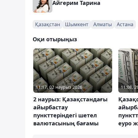
Айгерим Тарина
Қазақстан
Шымкент
Алматы
Астана
Оқи отырыңыз
11:17, 02 наурыз 2026
11:08, 
2 наурыз: Қазақстандағы
Қазақ
айырбастау
айырб
пункттеріндегі шетел
пунктт
валютасының бағамы
еуро 