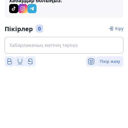
хабардар болыңыз:
Пікірлер
0
Кіру
Пікір жазу