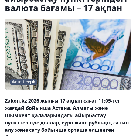
валюта бағамы – 17 ақпан
Фото: freepik
Zakon.kz 2026 жылғы 17 ақпан сағат 11:05-тегі
жағдай бойынша Астана, Алматы және
Шымкент қалаларындағы айырбастау
пункттерінде доллар, еуро және рубльдің сатып
алу және сату бойынша орташа өлшенген