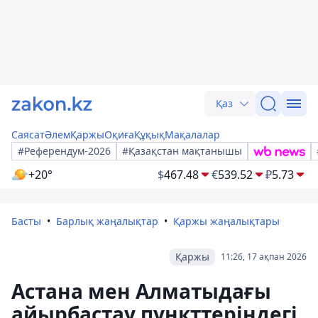
Қаз
Саясат
Әлем
Қаржы
Оқиға
Құқық
Мақалалар
#Референдум-2026
#Қазақстан мақтанышы
+20°
$
467.48
€
539.52
₽
5.73
Басты
Барлық жаңалықтар
Қаржы жаңалықтары
Қаржы
11:26, 17 ақпан 2026
Астана мен Алматыдағы
айырбастау пункттеріндегі