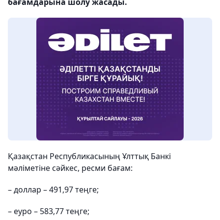
бағамдарына шолу жасады.
Қазақстан Республикасының Ұлттық Банкі
мәліметіне сәйкес, ресми бағам:
– доллар – 491,97 теңге;
– еуро – 583,77 теңге;