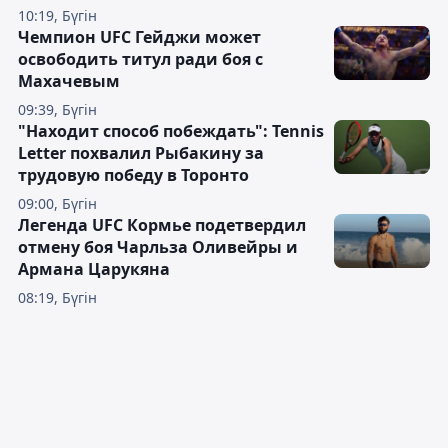
10:19, Бүгін
Чемпион UFC Гейджи может
освободить титул ради боя с
Махачевым
09:39, Бүгін
"Находит способ побеждать": Tennis
Letter похвалил Рыбакину за
трудовую победу в Торонто
09:00, Бүгін
Легенда UFC Кормье подетвердил
отмену боя Чарльза Оливейры и
Армана Царукяна
08:19, Бүгін