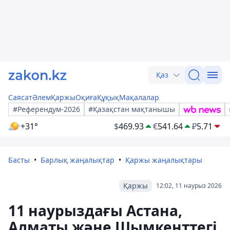
Қаз
Саясат
Әлем
Қаржы
Оқиға
Құқық
Мақалалар
#Референдум-2026
#Қазақстан мақтанышы
+31°
$
469.93
€
541.64
₽
5.71
Басты
Барлық жаңалықтар
Қаржы жаңалықтары
Қаржы
12:02, 11 наурыз 2026
11 наурыздағы Астана,
Алматы және Шымкенттегі