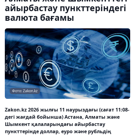
айырбастау пункттеріндегі
валюта бағамы
Фото: Zakon.kz
Zakon.kz 2026 жылғы 11 наурыздағы (сағат 11:08-
дегі жағдай бойынша) Астана, Алматы және
Шымкент қалаларындағы айырбастау
пункттерінде доллар, еуро және рубльдің