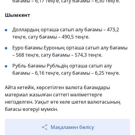
бағамы – 6,17 теңге, сату бағамы – 6,30 теңге.
Шымкент
Доллардың орташа сатып алу бағамы – 473,2
теңге, сату бағамы – 490,5 теңге.
Еуро бағамы Еуроның орташа сатып алу бағамы
– 568 теңге, сату бағамы – 574,3 теңге.
Рубль бағамы Рубльдің орташа сатып алу
бағамы – 6,16 теңге, сату бағамы – 6,25 теңге.
Айта кетейік, көрсетілген валюта бағамдары
материал жазылған сәттегі мәліметтерге
негізделген. Уақыт өте келе шетел валютасының
бағасы өзгеруі мүмкін.
Мақаламен бөлісу