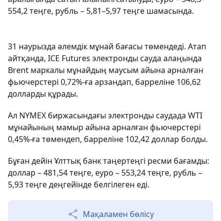
554,2 теңге, рубль – 5,81–5,97 теңге шамасында.
31 наурызда әлемдік мұнай бағасы төмендеді. Атап
айтқанда, ICE Futures электронды сауда алаңында
Brent маркалы мұнайдың маусым айына арналған
фьючерстері 0,72%-ға арзандап, барреліне 106,62
долларды құрады.
Ал NYMEX биржасындағы электронды саудада WTI
мұнайының мамыр айына арналған фьючерстері
0,45%-ға төмендеп, барреліне 102,42 доллар болды.
Бұған дейін Ұлттық банк таңертеңгі ресми бағамды:
доллар – 481,54 теңге, еуро – 553,24 теңге, рубль –
5,93 теңге деңгейінде белгілеген еді.
Мақаламен бөлісу