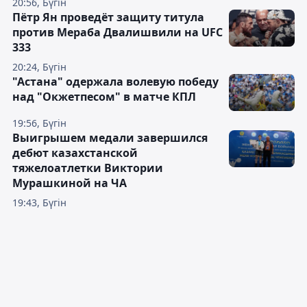
20:56, Бүгін
Пётр Ян проведёт защиту титула
против Мераба Двалишвили на UFC
333
20:24, Бүгін
"Астана" одержала волевую победу
над "Окжетпесом" в матче КПЛ
19:56, Бүгін
Выигрышем медали завершился
дебют казахстанской
тяжелоатлетки Виктории
Мурашкиной на ЧА
19:43, Бүгін