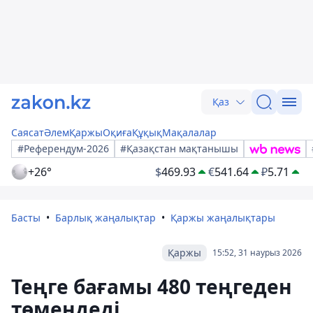
Қаз
Саясат
Әлем
Қаржы
Оқиға
Құқық
Мақалалар
#Референдум-2026
#Қазақстан мақтанышы
+26°
$
469.93
€
541.64
₽
5.71
Басты
Барлық жаңалықтар
Қаржы жаңалықтары
Қаржы
15:52, 31 наурыз 2026
Теңге бағамы 480 теңгеден
төмендеді