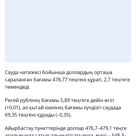
Сауда нәтижесі бойынша доллардың орташа
сараланған бағамы 478,77 теңгені құрап, 2,7 теңгеге
төмендеді.
Ресей рублінің бағамы 5,89 теңгеге дейін өсіп
(+0,01), ал қытай юанінің бағамы күндізгі саудада
69,35 теңгені құрады (–0,35).
Айырбастау пункттерінде доллар 476,7–479,1 теңге
аралығында сатып алынып/сатылуда, еуро – 548,3–