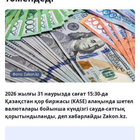
Фото: Zakon.kz
2026 жылғы 31 наурызда сағат 15:30-да
Қазақстан қор биржасы (KASE) алаңында шетел
валюталары бойынша күндізгі сауда-саттық
қорытындыланды, деп хабарлайды Zakon.kz.