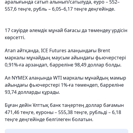
аралығында сатып алынып/сатылуда, еуро – 552–
557,6 теңге, рубль – 6,05–6,17 теңге деңгейінде.
17 сәуірде әлемдік мұнай бағасы да төмендеу үрдісін
көрсетті.
Атап айтқанда, ICE Futures алаңындағы Brent
маркалы мұнайдың маусым айындағы фьючерстері
0,91%-ға арзандап, барреліне 98,49 доллар болды.
Ал NYMEX алаңында WTI маркалы мұнайдың мамыр
айындағы фьючерстері 1%-ға төмендеп, барреліне
93,74 долларды құрады.
Бұған дейін Ұлттық банк таңертең доллар бағамын
471,46 теңге, еуроны – 555,38 теңге, рубльді – 6,18
теңге деңгейінде белгілеген болатын.