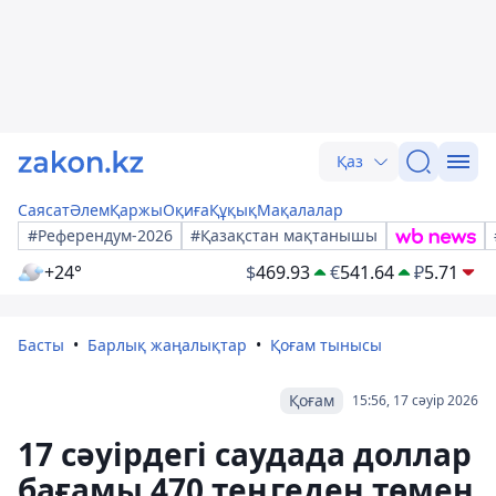
Қаз
Саясат
Әлем
Қаржы
Оқиға
Құқық
Мақалалар
#Референдум-2026
#Қазақстан мақтанышы
+24°
$
469.93
€
541.64
₽
5.71
Басты
Барлық жаңалықтар
Қоғам тынысы
Қоғам
15:56, 17 сәуір 2026
17 сәуірдегі саудада доллар
бағамы 470 теңгеден төмен