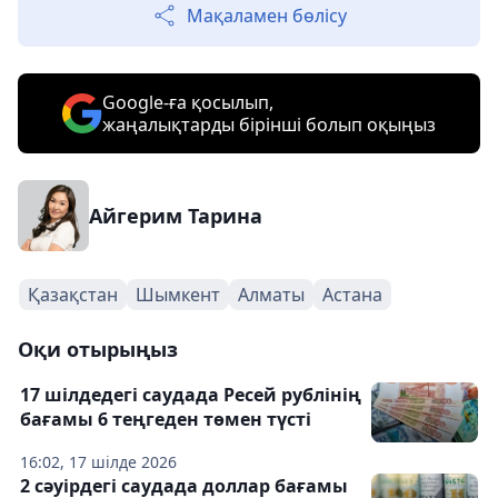
Мақаламен бөлісу
Google-ға қосылып,
жаңалықтарды бірінші болып оқыңыз
Айгерим Тарина
Қазақстан
Шымкент
Алматы
Астана
Оқи отырыңыз
17 шілдедегі саудада Ресей рублінің
бағамы 6 теңгеден төмен түсті
16:02, 17 шілде 2026
2 сәуірдегі саудада доллар бағамы