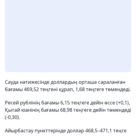
Сауда нәтижесінде доллардың орташа сараланған
бағамы 469,52 теңгені құрап, 1,68 теңгеге төмендеді.
Ресей рублінің бағамы 6,15 теңгеге дейін өссе (+0,1),
Қытай юанінің бағамы 68,98 теңгеге дейін төмендеді
(-0,30).
Айырбастау пункттерінде доллар 468,5–471,1 теңге