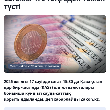
түсті
Фото: Zakon.kz/Максим Золотухин
2026 жылғы 17 сәуірде сағат 15:30-да Қазақстан
қор биржасында (KASE) шетел валюталары
бойынша күндізгі сауда-саттық
қорытындыланды, деп хабарлайды Zakon.kz.