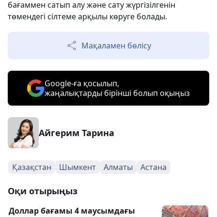
бағаммен сатып алу және сату жүргізілгенін
төмендегі сілтеме арқылы көруге болады.
Мақаламен бөлісу
Google-ға қосылып,
жаңалықтарды бірінші болып оқыңыз
Айгерим Тарина
Қазақстан
Шымкент
Алматы
Астана
Оқи отырыңыз
Доллар бағамы 4 маусымдағы