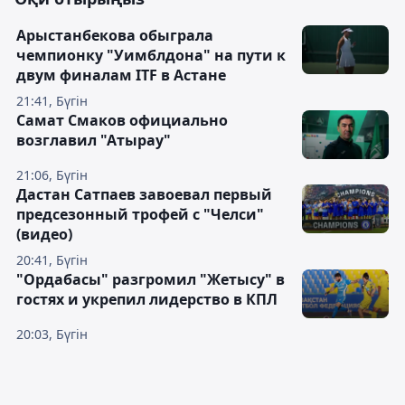
Арыстанбекова обыграла
чемпионку "Уимблдона" на пути к
двум финалам ITF в Астане
21:41, Бүгін
Самат Смаков официально
возглавил "Атырау"
21:06, Бүгін
Дастан Сатпаев завоевал первый
предсезонный трофей с "Челси"
(видео)
20:41, Бүгін
"Ордабасы" разгромил "Жетысу" в
гостях и укрепил лидерство в КПЛ
20:03, Бүгін