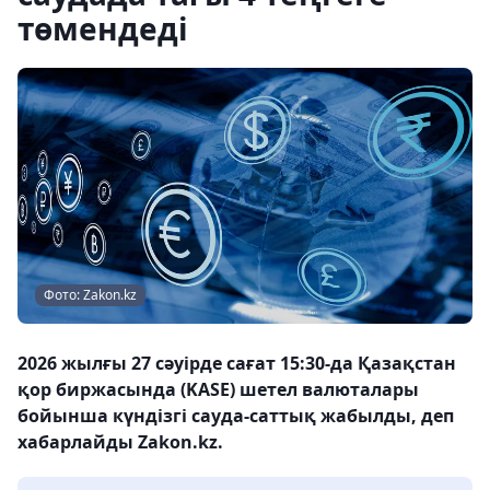
төмендеді
Фото: Zakon.kz
2026 жылғы 27 сәуірде сағат 15:30-да Қазақстан
қор биржасында (KASE) шетел валюталары
бойынша күндізгі сауда-саттық жабылды, деп
хабарлайды Zakon.kz.