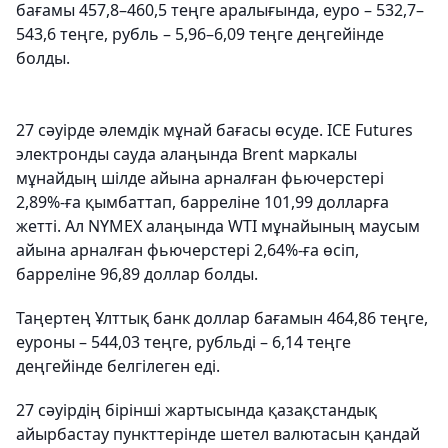
бағамы 457,8–460,5 теңге аралығында, еуро – 532,7–
543,6 теңге, рубль – 5,96–6,09 теңге деңгейінде
болды.
27 сәуірде әлемдік мұнай бағасы өсуде. ICE Futures
электронды сауда алаңында Brent маркалы
мұнайдың шілде айына арналған фьючерстері
2,89%-ға қымбаттап, барреліне 101,99 долларға
жетті. Ал NYMEX алаңында WTI мұнайының маусым
айына арналған фьючерстері 2,64%-ға өсіп,
барреліне 96,89 доллар болды.
Таңертең Ұлттық банк доллар бағамын 464,86 теңге,
еуроны – 544,03 теңге, рубльді – 6,14 теңге
деңгейінде белгілеген еді.
27 сәуірдің бірінші жартысында қазақстандық
айырбастау пункттерінде шетел валютасын қандай