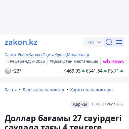
Қаз
Саясат
Әлем
Қаржы
Оқиға
Құқық
Мақалалар
#Референдум-2026
#Қазақстан мақтанышы
+23°
$
469.93
€
541.64
₽
5.71
Басты
Барлық жаңалықтар
Қаржы жаңалықтары
Қаржы
15:40, 27 сәуір 2026
Доллар бағамы 27 сәуірдегі
саудада тағы 4 теңгеге