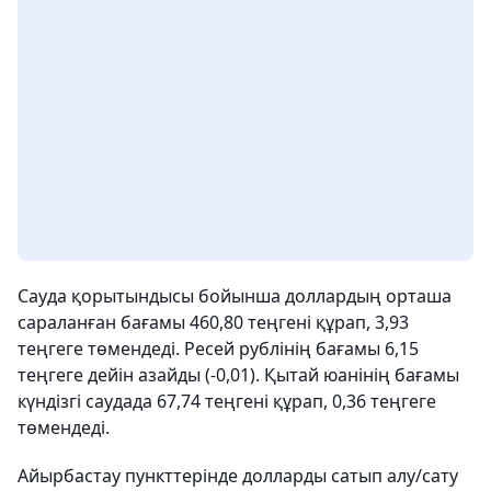
Сауда қорытындысы бойынша доллардың орташа
сараланған бағамы 460,80 теңгені құрап, 3,93
теңгеге төмендеді. Ресей рублінің бағамы 6,15
теңгеге дейін азайды (-0,01). Қытай юанінің бағамы
күндізгі саудада 67,74 теңгені құрап, 0,36 теңгеге
төмендеді.
Айырбастау пункттерінде долларды сатып алу/сату