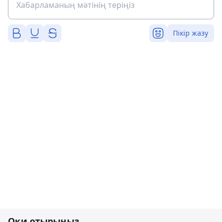
Пікір жазу
Оқи отырыңыз