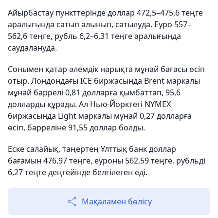
Айырбастау пункттерінде доллар 472,5–475,6 теңге
аралығында сатып алынып, сатылуда. Еуро 557–
562,6 теңге, рубль 6,2–6,31 теңге аралығында
саудалануда.
Сонымен қатар әлемдік нарықта мұнай бағасы өсіп
отыр. Лондондағы ICE биржасында Brent маркалы
мұнай баррелі 0,81 долларға қымбаттап, 95,6
долларды құрады. Ал Нью-Йорктегі NYMEX
биржасында Light маркалы мұнай 0,27 долларға
өсіп, барреліне 91,55 доллар болды.
Еске салайық, таңертең Ұлттық банк доллар
бағамын 476,97 теңге, еуроны 562,59 теңге, рубльді
6,27 теңге деңгейінде белгілеген еді.
Мақаламен бөлісу