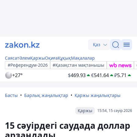
Қаз
Саясат
Әлем
Қаржы
Оқиға
Құқық
Мақалалар
#Референдум-2026
#Қазақстан мақтанышы
+27°
$
469.93
€
541.64
₽
5.71
Басты
Барлық жаңалықтар
Қаржы жаңалықтары
Қаржы
15:54, 15 сәуір 2026
15 сәуірдегі саудада доллар
арзандады