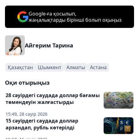
Google-ға қосылып,
жаңалықтарды бірінші болып оқыңыз
Айгерим Тарина
Қазақстан
Шымкент
Алматы
Астана
Оқи отырыңыз
28 сәуірдегі саудада доллар бағамы
төмендеуін жалғастырды
15:49, 28 сәуір 2026
15 сәуірдегі саудада доллар
арзандап, рубль көтерілді