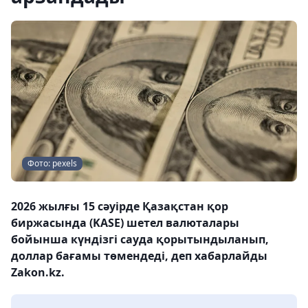
Фото: pexels
2026 жылғы 15 сәуірде Қазақстан қор
биржасында (KASE) шетел валюталары
бойынша күндізгі сауда қорытындыланып,
доллар бағамы төмендеді, деп хабарлайды
Zakon.kz.