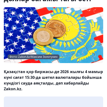
Фото: Zakon.kz/Максим Золотухин
Қазақстан қор биржасы-де 2026 жылғы 4 мамыр
күні сағат 15:30-да шетел валюталары бойынша
күндізгі сауда аяқталды, деп хабарлайды
Zakon.kz.