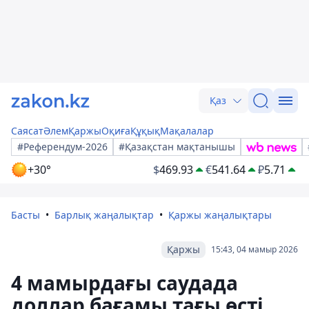
Қаз
Саясат
Әлем
Қаржы
Оқиға
Құқық
Мақалалар
#Референдум-2026
#Қазақстан мақтанышы
+30°
$
469.93
€
541.64
₽
5.71
Басты
Барлық жаңалықтар
Қаржы жаңалықтары
Қаржы
15:43, 04 мамыр 2026
4 мамырдағы саудада
доллар бағамы тағы өсті