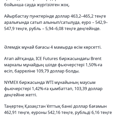
бойынша сауда жүргізілген жоқ.
Айырбастау пунктерінде доллар 463,2–465,2 теңге
аралығында сатып алынып/сатылуда, еуро – 542,9–
547,9 теңге, рубль – 5,94–6,08 теңге деңгейінде.
Әлемдік мұнай бағасы 4 мамырда өсім көрсетті.
Атап айтқанда, ICE Futures биржасындағы Brent
маркалы мұнайдың шілде фьючерстері 1,50%-ға
өсіп, барреліне 109,79 доллар болды.
NYMEX биржасында WTI мұнайының маусым
фьючерстері 1,42%-ға қымбаттап, 103,39 доллар
деңгейіне жетті.
Таңертең Қазақстан Ұлттық банкі доллар бағамын
462,91 теңге, еуроны 542,16 теңге, рубльді 6,16 теңге