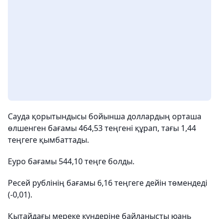
Сауда қорытындысы бойынша доллардың орташа
өлшенген бағамы 464,53 теңгені құрап, тағы 1,44
теңгеге қымбаттады.
Еуро бағамы 544,10 теңге болды.
Ресей рублінің бағамы 6,16 теңгеге дейін төмендеді
(-0,01).
Қытайдағы мереке күндеріне байланысты юань