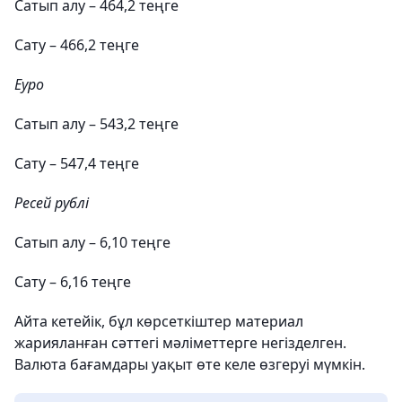
Сатып алу – 464,2 теңге
Сату – 466,2 теңге
Еуро
Сатып алу – 543,2 теңге
Сату – 547,4 теңге
Ресей рублі
Сатып алу – 6,10 теңге
Сату – 6,16 теңге
Айта кетейік, бұл көрсеткіштер материал
жарияланған сәттегі мәліметтерге негізделген.
Валюта бағамдары уақыт өте келе өзгеруі мүмкін.