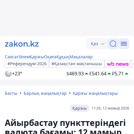
Қаз
Саясат
Әлем
Қаржы
Оқиға
Құқық
Мақалалар
#Референдум-2026
#Қазақстан мақтанышы
+23°
$
469.93
€
541.64
₽
5.71
Басты
Барлық жаңалықтар
Қаржы жаңалықтары
Қаржы
11:26, 12 мамыр 2026
Айырбастау пункттеріндегі
валюта бағамы: 12 мамыр