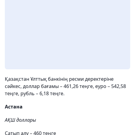
Қазақстан Ұлттық банкінің ресми деректеріне
сәйкес, доллар бағамы – 461,26 теңге, еуро – 542,58
теңге, рубль – 6,18 теңге.
Астана
АҚШ доллары
Сатып алу – 460 теңге