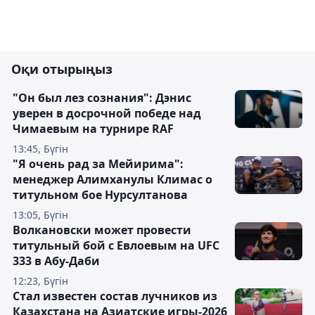
Оқи отырыңыз
"Он был лез сознания": Дэнис
уверен в досрочной победе над
Чимаевым на турнире RAF
13:45, Бүгін
"Я очень рад за Мейирима":
менеджер Алимханулы Климас о
титульном бое Нурсултанова
13:05, Бүгін
Волкановски может провести
титульный бой с Евлоевым на UFC
333 в Абу-Даби
12:23, Бүгін
Стал известен состав лучников из
Казахстана на Азиатские игры-2026