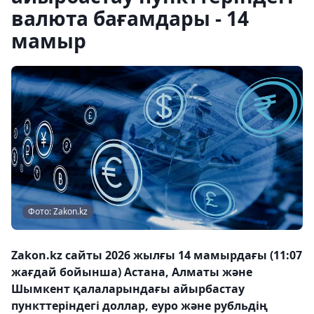
валюта бағамдары - 14
мамыр
Фото: Zakon.kz
Zakon.kz сайты 2026 жылғы 14 мамырдағы (11:07
жағдай бойынша) Астана, Алматы және
Шымкент қалаларындағы айырбастау
пункттеріндегі доллар, еуро және рубльдің