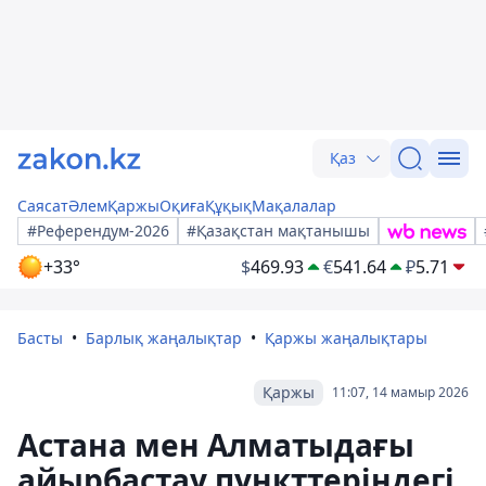
Қаз
Саясат
Әлем
Қаржы
Оқиға
Құқық
Мақалалар
#Референдум-2026
#Қазақстан мақтанышы
+33°
$
469.93
€
541.64
₽
5.71
Басты
Барлық жаңалықтар
Қаржы жаңалықтары
Қаржы
11:07, 14 мамыр 2026
Астана мен Алматыдағы
айырбастау пункттеріндегі