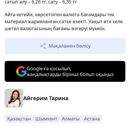
сатып алу – 6,26 тг, сату – 6,35 тг
Айта кетейік, көрсетілген валюта бағамдары тек
материал жарияланған сәтке өзекті. Уақыт өте келе
шетел валютасының бағамы өзгеруі мүмкін.
Мақаламен бөлісу
Google-ға қосылып,
жаңалықтарды бірінші болып оқыңыз
Айгерим Тарина
Қазақстан
Шымкент
Алматы
Астана