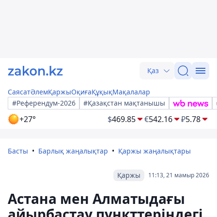
Қаз
Саясат
Әлем
Қаржы
Оқиға
Құқық
Мақалалар
#Референдум-2026
#Қазақстан мақтанышы
+27°
$
469.85
€
542.16
₽
5.78
Басты
Барлық жаңалықтар
Қаржы жаңалықтары
Қаржы
11:13, 21 мамыр 2026
Астана мен Алматыдағы
айырбастау пункттеріндегі