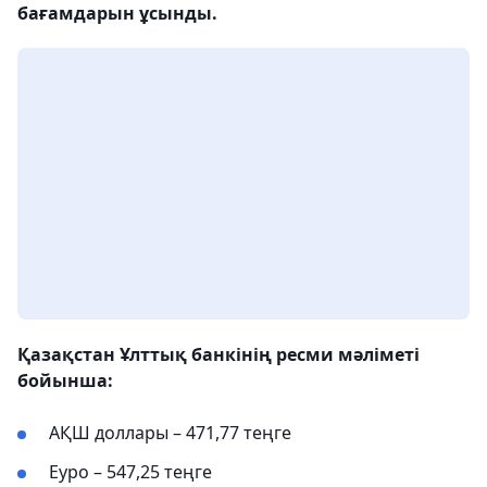
бағамдарын ұсынды.
Қазақстан Ұлттық банкінің ресми мәліметі
бойынша:
АҚШ доллары – 471,77 теңге
Еуро – 547,25 теңге