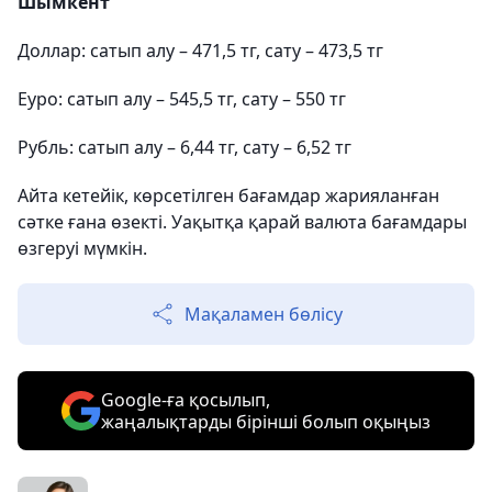
Шымкент
Доллар: сатып алу – 471,5 тг, сату – 473,5 тг
Еуро: сатып алу – 545,5 тг, сату – 550 тг
Рубль: сатып алу – 6,44 тг, сату – 6,52 тг
Айта кетейік, көрсетілген бағамдар жарияланған
сәтке ғана өзекті. Уақытқа қарай валюта бағамдары
өзгеруі мүмкін.
Мақаламен бөлісу
Google-ға қосылып,
жаңалықтарды бірінші болып оқыңыз