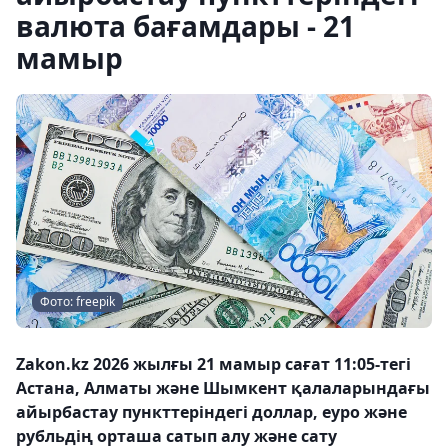
валюта бағамдары - 21
мамыр
Фото: freepik
Zakon.kz 2026 жылғы 21 мамыр сағат 11:05-тегі
Астана, Алматы және Шымкент қалаларындағы
айырбастау пункттеріндегі доллар, еуро және
рубльдің орташа сатып алу және сату