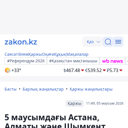
Қаз
Саясат
Әлем
Қаржы
Оқиға
Құқық
Мақалалар
#Референдум-2026
#Қазақстан мақтанышы
+33°
$
467.48
€
539.52
₽
5.73
Басты
Барлық жаңалықтар
Қаржы жаңалықтары
Қаржы
11:49, 05 маусым 2026
5 маусымдағы Астана,
Алматы және Шымкент