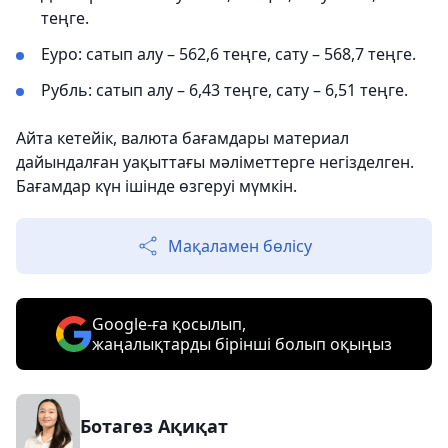
теңге.
Еуро: сатып алу – 562,6 теңге, сату – 568,7 теңге.
Рубль: сатып алу – 6,43 теңге, сату – 6,51 теңге.
Айта кетейік, валюта бағамдары материал
дайындалған уақыттағы мәліметтерге негізделген.
Бағамдар күн ішінде өзгеруі мүмкін.
Мақаламен бөлісу
Google-ға қосылып,
жаңалықтарды бірінші болып оқыңыз
Ботагөз Ақиқат