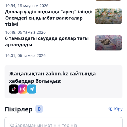
10:54, 18 маусым 2026
Доллар үздік ондыққа "әрең" ілінді:
Әлемдегі ең қымбат валюталар
тізімі
16:48, 06 тамыз 2026
6 тамыздағы саудада доллар тағы
арзандады
16:01, 06 тамыз 2026
Жаңалықтан zakon.kz сайтында
хабардар болыңыз:
Пікірлер
0
Кіру