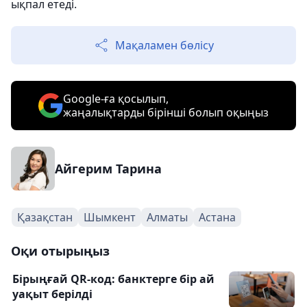
ықпал етеді.
Мақаламен бөлісу
Google-ға қосылып,
жаңалықтарды бірінші болып оқыңыз
Айгерим Тарина
Қазақстан
Шымкент
Алматы
Астана
Оқи отырыңыз
Бірыңғай QR-код: банктерге бір ай
уақыт берілді