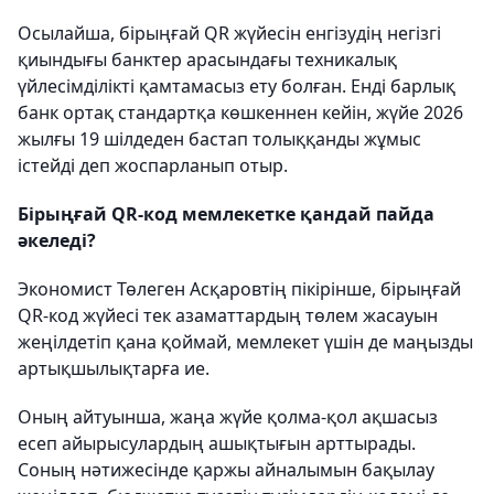
Осылайша, бірыңғай QR жүйесін енгізудің негізгі
қиындығы банктер арасындағы техникалық
үйлесімділікті қамтамасыз ету болған. Енді барлық
банк ортақ стандартқа көшкеннен кейін, жүйе 2026
жылғы 19 шілдеден бастап толыққанды жұмыс
істейді деп жоспарланып отыр.
Бірыңғай QR-код мемлекетке қандай пайда
әкеледі?
Экономист Төлеген Асқаровтің пікірінше, бірыңғай
QR-код жүйесі тек азаматтардың төлем жасауын
жеңілдетіп қана қоймай, мемлекет үшін де маңызды
артықшылықтарға ие.
Оның айтуынша, жаңа жүйе қолма-қол ақшасыз
есеп айырысулардың ашықтығын арттырады.
Соның нәтижесінде қаржы айналымын бақылау