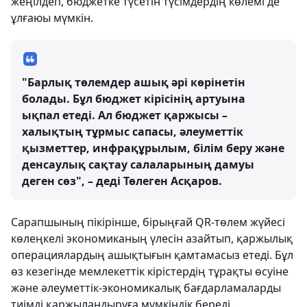
жеңілдеп, бюджетке түсетін түсімдердің көлемі де
ұлғаюы мүмкін.
"Барлық төлемдер ашық әрі көрінетін
болады. Бұл бюджет кірісінің артуына
ықпал етеді. Ал бюджет қаржысы –
халықтың тұрмыс сапасы, әлеуметтік
қызметтер, инфрақұрылым, білім беру және
денсаулық сақтау салаларының дамуы
деген сөз", – деді Төлеген Асқаров.
Сарапшының пікірінше, бірыңғай QR-төлем жүйесі
көлеңкелі экономиканың үлесін азайтып, қаржылық
операциялардың ашықтығын қамтамасыз етеді. Бұл
өз кезегінде мемлекеттік кірістердің тұрақты өсуіне
және әлеуметтік-экономикалық бағдарламаларды
тиімді қаржыландыруға мүмкіндік береді.