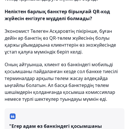
Неліктен барлық банктер бірыңғай QR-код
жүйесін енгізуге мүдделі болмады?
Экономист Төлеген Асқаровтің пікірінше, бұған
дейін әр банктің өз QR-төлем жүйесінің болуы
қаржы ұйымдарына клиенттерін өз экожүйесінде
ұстап қалуға мүмкіндік беріп келді.
Оның айтуынша, клиент өз банкіндегі мобильді
қосымшаны пайдаланған кезде сол банкке тиесілі
терминалдар арқылы төлем жасау әлдеқайда
ыңғайлы болатын. Ал басқа банктердің төлем
шешімдерін қолданғанда қосымша комиссиялар
немесе түрлі шектеулер туындауы мүмкін еді.
"Егер адам өз банкіндегі қосымшаны