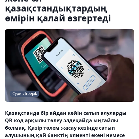
қазақстандықтардың
өмірін қалай өзгертеді
Сурет: freepik
Қазақстанда бір айдан кейін сатып алуларды
QR-код арқылы төлеу әлдеқайда ыңғайлы
болмақ. Қазір төлем жасау кезінде сатып
алушының қай банктің клиенті екені немесе