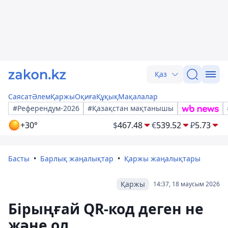
Қаз
Саясат
Әлем
Қаржы
Оқиға
Құқық
Мақалалар
#Референдум-2026
#Қазақстан мақтанышы
+30°
$
467.48
€
539.52
₽
5.73
Басты
Барлық жаңалықтар
Қаржы жаңалықтары
Қаржы
14:37, 18 маусым 2026
Бірыңғай QR-код деген не
және ол