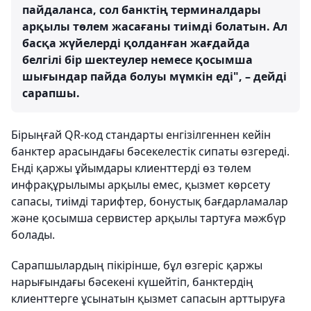
пайдаланса, сол банктің терминалдары
арқылы төлем жасағаны тиімді болатын. Ал
басқа жүйелерді қолданған жағдайда
белгілі бір шектеулер немесе қосымша
шығындар пайда болуы мүмкін еді", – дейді
сарапшы.
Бірыңғай QR-код стандарты енгізілгеннен кейін
банктер арасындағы бәсекелестік сипаты өзгереді.
Енді қаржы ұйымдары клиенттерді өз төлем
инфрақұрылымы арқылы емес, қызмет көрсету
сапасы, тиімді тарифтер, бонустық бағдарламалар
және қосымша сервистер арқылы тартуға мәжбүр
болады.
Сарапшылардың пікірінше, бұл өзгеріс қаржы
нарығындағы бәсекені күшейтіп, банктердің
клиенттерге ұсынатын қызмет сапасын арттыруға