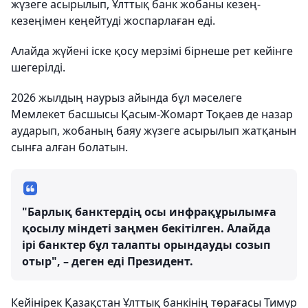
жүзеге асырылып, Ұлттық банк жобаны кезең-
кезеңімен кеңейтуді жоспарлаған еді.
Алайда жүйені іске қосу мерзімі бірнеше рет кейінге
шегерілді.
2026 жылдың наурыз айында бұл мәселеге
Мемлекет басшысы Қасым-Жомарт Тоқаев де назар
аударып, жобаның баяу жүзеге асырылып жатқанын
сынға алған болатын.
"Барлық банктердің осы инфрақұрылымға
қосылу міндеті заңмен бекітілген. Алайда
ірі банктер бұл талапты орындауды созып
отыр", – деген еді Президент.
Кейінірек Қазақстан Ұлттық банкінің төрағасы Тимур