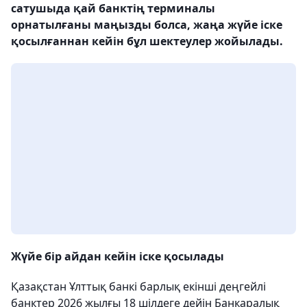
сатушыда қай банктің терминалы
орнатылғаны маңызды болса, жаңа жүйе іске
қосылғаннан кейін бұл шектеулер жойылады.
Жүйе бір айдан кейін іске қосылады
Қазақстан Ұлттық банкі барлық екінші деңгейлі
банктер 2026 жылғы 18 шілдеге дейін Банкаралық