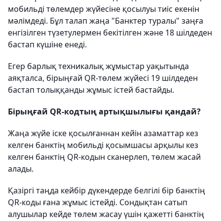
мобильді төлемдер жүйесіне қосылуы тиіс екенін
мәлімдеді. Бұл талап жаңа "Банктер туралы" заңға
енгізілген түзетулермен бекітілген және 18 шілдеден
бастап күшіне енеді.
Егер барлық техникалық жұмыстар уақытында
аяқталса, бірыңғай QR-төлем жүйесі 19 шілдеден
бастап толыққанды жұмыс істей бастайды.
Бірыңғай QR-кодтың артықшылығы қандай?
Жаңа жүйе іске қосылғаннан кейін азаматтар кез
келген банктің мобильді қосымшасы арқылы кез
келген банктің QR-кодын сканерлеп, төлем жасай
алады.
Қазіргі таңда кейбір дүкендерде белгілі бір банктің
QR-коды ғана жұмыс істейді. Сондықтан сатып
алушылар кейде төлем жасау үшін қажетті банктің