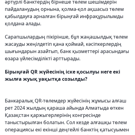
әртүрлі банктердің бірнеше төлем шешімдерін
пайдаланудың орнына, қолма-қол ақшасыз төлем
қабылдауға арналған бірыңғай инфрақұрылымды
қолдана алады.
Сарапшылардың пікірінше, бұл жаңашылдық төлем
жасауды жеңілдетіп қана қоймай, кәсіпкерлердің
шығындарын азайтып, банк қызметтері арасындағы
өзара үйлесімділікті арттырады.
Бірыңғай QR жүйесінің іске қосылуы неге екі
жылға жуық уақытқа созылды?
Банкаралық QR-төлемдер жүйесінің жұмысы алғаш
рет 2024 жылдың қараша айында Алматыда өткен
Қазақстан қаржыгерлерінің конгресінде
таныстырылған болатын. Сол кезде алғашқы төлем
операциясы екі екінші деңгейлі банктің қатысуымен