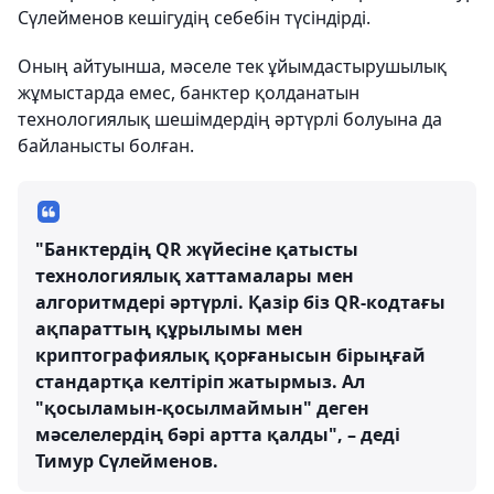
Сүлейменов кешігудің себебін түсіндірді.
Оның айтуынша, мәселе тек ұйымдастырушылық
жұмыстарда емес, банктер қолданатын
технологиялық шешімдердің әртүрлі болуына да
байланысты болған.
"Банктердің QR жүйесіне қатысты
технологиялық хаттамалары мен
алгоритмдері әртүрлі. Қазір біз QR-кодтағы
ақпараттың құрылымы мен
криптографиялық қорғанысын бірыңғай
стандартқа келтіріп жатырмыз. Ал
"қосыламын-қосылмаймын" деген
мәселелердің бәрі артта қалды", – деді
Тимур Сүлейменов.