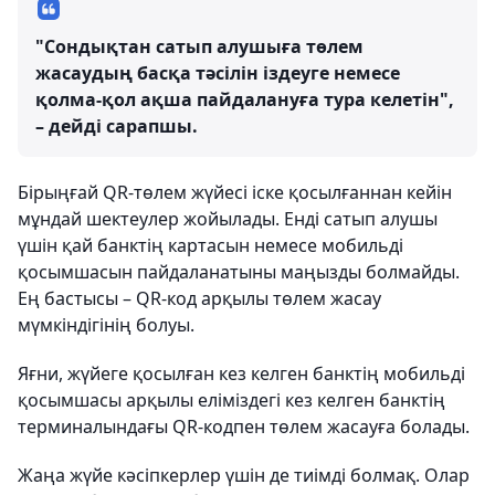
"Сондықтан сатып алушыға төлем
жасаудың басқа тәсілін іздеуге немесе
қолма-қол ақша пайдалануға тура келетін",
– дейді сарапшы.
Бірыңғай QR-төлем жүйесі іске қосылғаннан кейін
мұндай шектеулер жойылады. Енді сатып алушы
үшін қай банктің картасын немесе мобильді
қосымшасын пайдаланатыны маңызды болмайды.
Ең бастысы – QR-код арқылы төлем жасау
мүмкіндігінің болуы.
Яғни, жүйеге қосылған кез келген банктің мобильді
қосымшасы арқылы еліміздегі кез келген банктің
терминалындағы QR-кодпен төлем жасауға болады.
Жаңа жүйе кәсіпкерлер үшін де тиімді болмақ. Олар