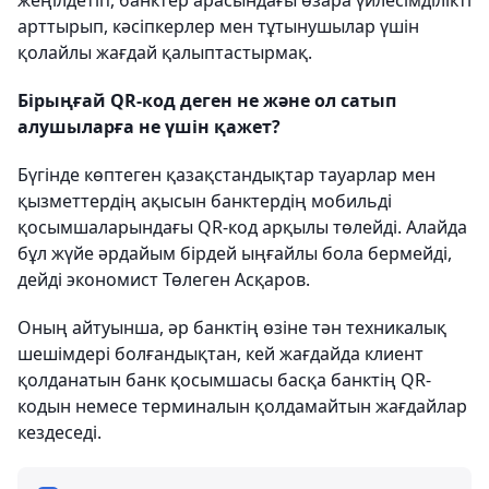
жеңілдетіп, банктер арасындағы өзара үйлесімділікті
арттырып, кәсіпкерлер мен тұтынушылар үшін
қолайлы жағдай қалыптастырмақ.
Бірыңғай QR-код деген не және ол сатып
алушыларға не үшін қажет?
Бүгінде көптеген қазақстандықтар тауарлар мен
қызметтердің ақысын банктердің мобильді
қосымшаларындағы QR-код арқылы төлейді. Алайда
бұл жүйе әрдайым бірдей ыңғайлы бола бермейді,
дейді экономист Төлеген Асқаров.
Оның айтуынша, әр банктің өзіне тән техникалық
шешімдері болғандықтан, кей жағдайда клиент
қолданатын банк қосымшасы басқа банктің QR-
кодын немесе терминалын қолдамайтын жағдайлар
кездеседі.