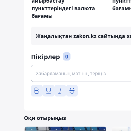
айырбастау
пунктт
пункттеріндегі валюта
бағамы
бағамы
Жаңалықтан zakon.kz сайтында х
Пікірлер
0
Оқи отырыңыз