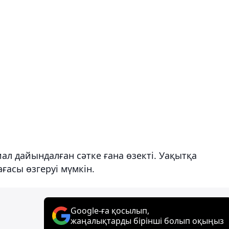
ал дайындалған сәтке ғана өзекті. Уақытқа
асы өзгеруі мүмкін.
Google-ға қосылып,
жаңалықтарды бірінші болып оқыңыз