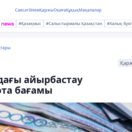
Саясат
Әлем
Қаржы
Оқиға
Құқық
Мақалалар
#Қазақмыс
#Салыстырмалы Қазақстан
#Халық бухг
қтары
Қар
дағы айырбастау
юта бағамы