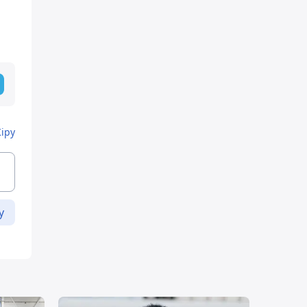
Кіру
у