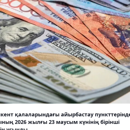
мкент қалаларындағы айырбастау пункттерінд
ның 2026 жылғы 23 маусым күнінің бірінші
ін ұсынды.