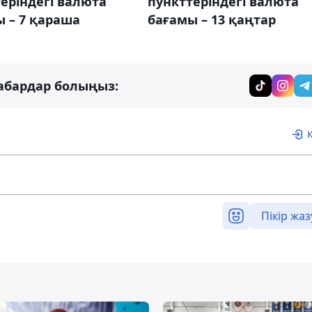
еріндегі валюта
пункттеріндегі валюта
 – 7 қараша
бағамы – 13 қаңтар
абардар болыңыз:
Пікір жаз