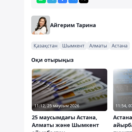
Айгерим Тарина
Қазақстан
Шымкент
Алматы
Астана
Оқи отырыңыз
11:12, 25 маусым 2026
11:54, 
25 маусымдағы Астана,
Астан
Алматы және Шымкент
айырб