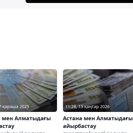
07 қараша 2025
11:28, 13 қаңтар 2026
а мен Алматыдағы
Астана мен Алматыдағы
астау
айырбастау