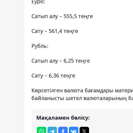
Еуро:
Сатып алу – 555,5 теңге
Сату – 561,4 теңге
Рубль:
Сатып алу – 6,25 теңге
Сату – 6,36 теңге
Көрсетілген валюта бағамдары матери
байланысты шетел валюталарының бағ
Мақаламен бөлісу: