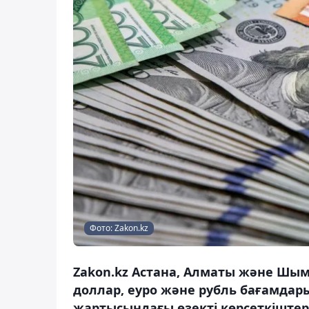
Фото: Zakon.kz
Zakon.kz Астана, Алматы және Шы
доллар, еуро және рубль бағамдары
жартысындағы өзекті көрсеткіштер