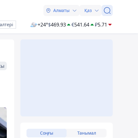
Алматы
Қаз
+24°
$
469.93
€
541.64
₽
5.71
алтері
жы
Соңғы
Танымал