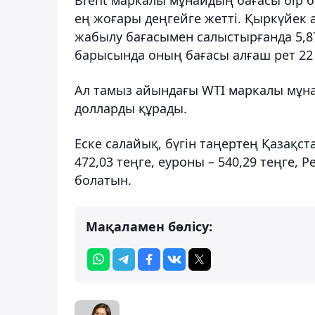
ең жоғары деңгейге жетті. Қыркүйек
жабылу бағасымен салыстырғанда 5,87 
барысында оның бағасы алғаш рет 22 
Ал тамыз айындағы WTI маркалы мұна
долларды құрады.
Еске салайық, бүгін таңертең Қазақ
472,03 теңге, еуроны – 540,29 теңге, Р
болатын.
Мақаламен бөлісу: