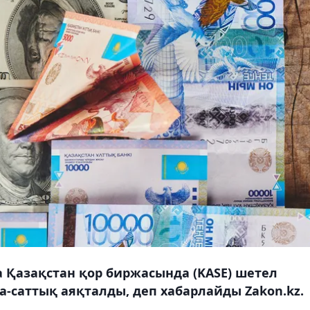
да Қазақстан қор биржасында (KASE) шетел
а-саттық аяқталды, деп хабарлайды Zakon.kz.