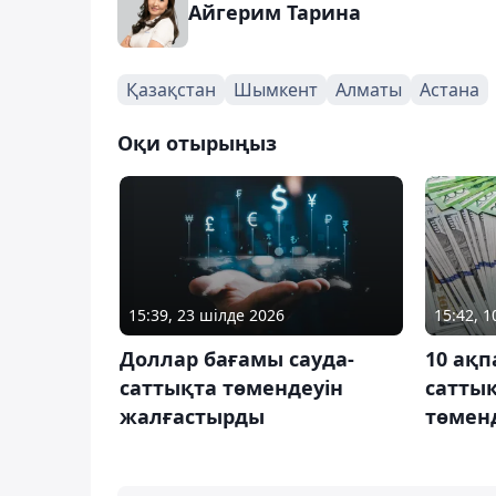
Айгерим Тарина
Қазақстан
Шымкент
Алматы
Астана
Оқи отырыңыз
15:39, 23 шілде 2026
15:42, 
Доллар бағамы сауда-
10 ақп
саттықта төмендеуін
сатты
жалғастырды
төмен