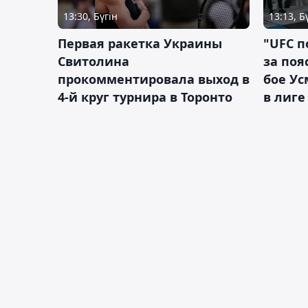
13:30, Бүгін
13:13, Б
Первая ракетка Украины
"UFC п
Свитолина
за поя
прокомментировала выход в
бое У
4-й круг турнира в Торонто
в лиге