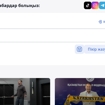
абардар болыңыз:
Пікір жаз