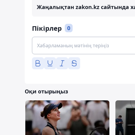
Жаңалықтан zakon.kz сайтында х
Пікірлер
0
Оқи отырыңыз