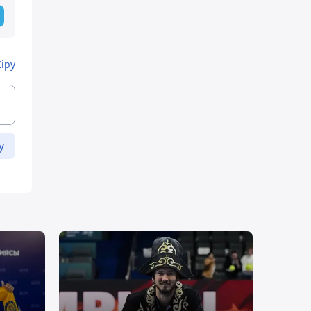
Кіру
у