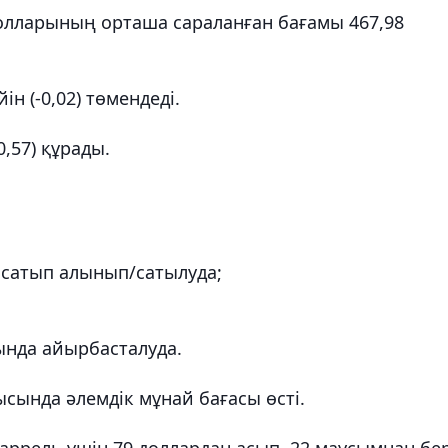
ларының орташа сараланған бағамы 467,98
ін (-0,02) төмендеді.
0,57) құрады.
 сатып алынып/сатылуда;
ғында айырбасталуда.
ысында әлемдік мұнай бағасы өсті.
аррель үшін 79 доллардан асып, 22 маусымнан бер