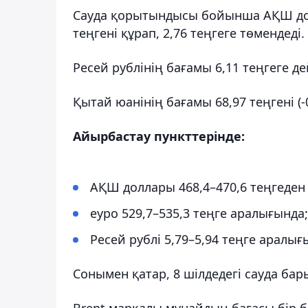
Сауда қорытындысы бойынша АҚШ дол
теңгені құрап, 2,76 теңгеге төмендеді.
Ресей рублінің бағамы 6,11 теңгеге дей
Қытай юанінің бағамы 68,97 теңгені (-
Айырбастау пункттерінде:
АҚШ доллары 468,4–470,6 теңгеден
еуро 529,7–535,3 теңге аралығында;
Ресей рублі 5,79–5,94 теңге аралы
Сонымен қатар, 8 шілдедегі сауда бар
Brent маркалы мұнайдың бағасы бір б