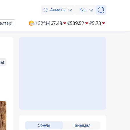
Алматы
Қаз
+32°
$
467.48
€
539.52
₽
5.73
алтері
жы
Соңғы
Танымал