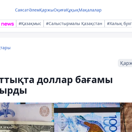
Саясат
Әлем
Қаржы
Оқиға
Құқық
Мақалалар
#Қазақмыс
#Салыстырмалы Қазақстан
#Халық бухг
қтары
Қар
саттықта доллар бағамы
тырды