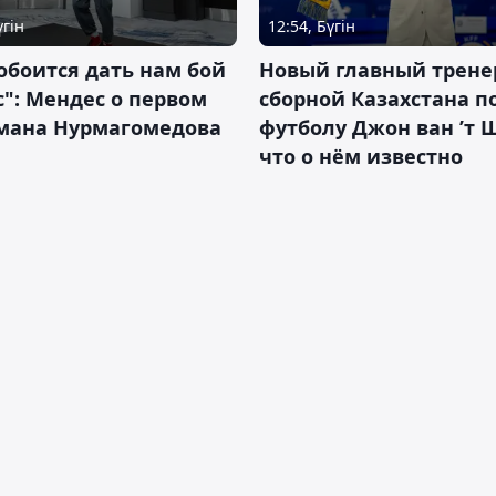
үгін
12:54, Бүгін
обоится дать нам бой
Новый главный трене
с": Мендес о первом
сборной Казахстана п
смана Нурмагомедова
футболу Джон ван ’т 
что о нём известно