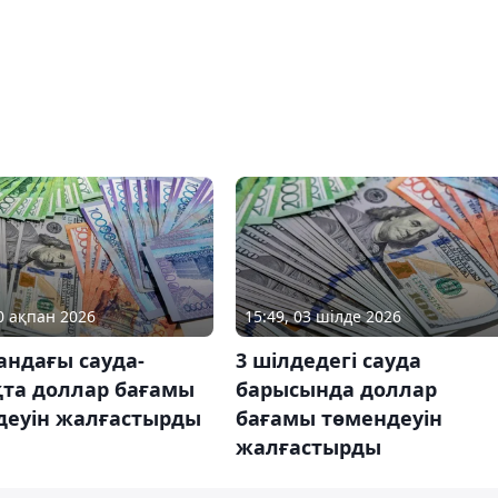
10 ақпан 2026
15:49, 03 шілде 2026
андағы сауда-
3 шілдедегі сауда
қта доллар бағамы
барысында доллар
деуін жалғастырды
бағамы төмендеуін
жалғастырды