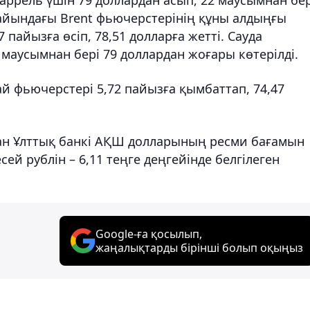
 айындағы Brent фьючерстерінің құны алдыңғы
пайызға өсіп, 78,51 долларға жетті. Сауда
маусымнан бері 79 доллардан жоғары көтерілді.
й фьючерстері 5,72 пайызға қымбаттап, 74,47
стан Ұлттық банкі АҚШ долларының ресми бағамын
есей рублін – 6,11 теңге деңгейінде белгілеген
Google-ға қосылып,
жаңалықтарды бірінші болып оқыңыз