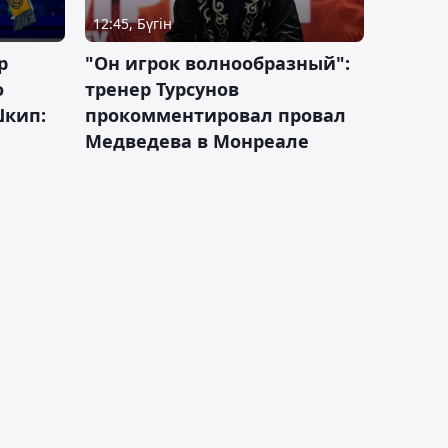
12:45, Бүгін
р
"Он игрок волнообразный":
о
тренер Турсунов
Шкип:
прокомментировал провал
Медведева в Монреале