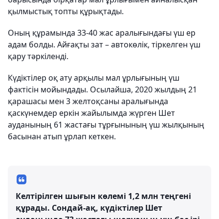
қылмыстық топты құрықтады.
Оның құрамында 33-40 жас аралығындағы үш ер
адам болды. Айғақты зат – автокөлік, тіркелген үш
қару тәркіленді.
Күдіктілер оқ ату арқылы мал ұрлығының үш
фактісін мойындады. Осылайша, 2020 жылдың 21
қарашасы мен 3 желтоқсаны аралығында
қаскүнемдер еркін жайылымда жүрген Шет
ауданының 61 жастағы тұрғынының үш жылқының
басынан атып ұрлап кеткен.
Келтірілген шығын көлемі 1,2 млн теңгені
құрады. Сондай-ақ, күдіктілер Шет