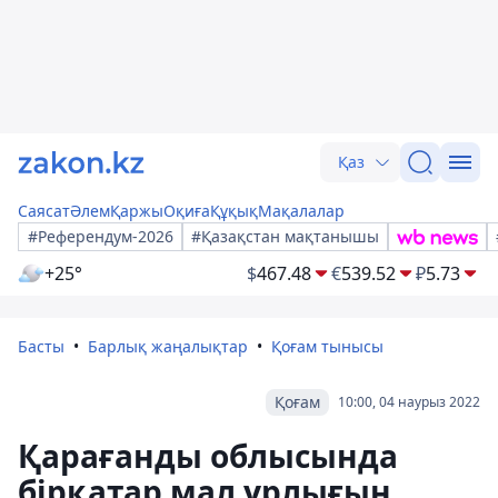
Қаз
Саясат
Әлем
Қаржы
Оқиға
Құқық
Мақалалар
#Референдум-2026
#Қазақстан мақтанышы
+25°
$
467.48
€
539.52
₽
5.73
Басты
Барлық жаңалықтар
Қоғам тынысы
Қоғам
10:00, 04 наурыз 2022
Қарағанды ​​облысында
бірқатар мал ұрлығын