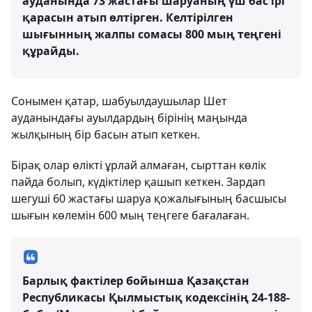
ауданында 73 жастағы шаруаның үш бас ірі
қарасын атып өлтірген. Келтірілген
шығынның жалпы сомасы 800 мың теңгені
құрайды.
Сонымен қатар, шабуылдаушылар Шет
ауданындағы ауылдардың бірінің маңында
жылқының бір басын атып кеткен.
Бірақ олар өлікті ұрлай алмаған, сырттан көлік
пайда болып, күдіктілер қашып кеткен. Зардап
шегуші 60 жастағы шаруа қожалығының басшысы
шығын көлемін 600 мың теңгеге бағалаған.
Барлық фактілер бойынша Қазақстан
Республикасы Қылмыстық кодексінің 24-188-