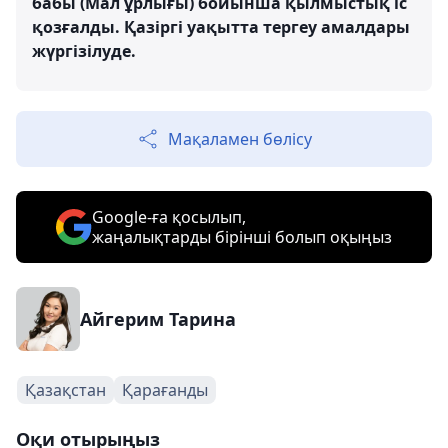
бабы (Мал ұрлығы) бойынша қылмыстық іс
қозғалды. Қазіргі уақытта тергеу амалдары
жүргізілуде.
Мақаламен бөлісу
Google-ға қосылып,
жаңалықтарды бірінші болып оқыңыз
Айгерим Тарина
Қазақстан
Қарағанды
Оқи отырыңыз