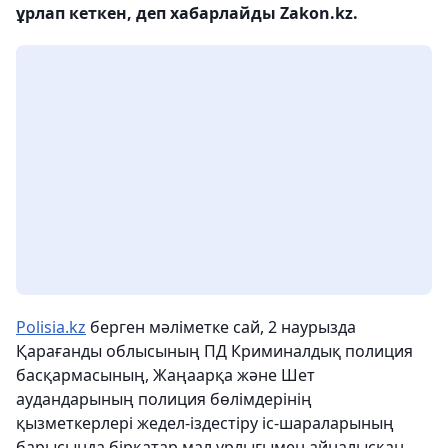
ұрлап кеткен, деп хабарлайды Zakon.kz.
Polisia.kz
берген мәліметке сай, 2 наурызда
Қарағанды ​​облысының ПД Криминалдық полиция
басқармасының, Жаңаарқа және Шет
аудандарының полиция бөлімдерінің
қызметкерлері жедел-іздестіру іс-шараларының
барысында бірқатар мал ұрлығымен айналысқан