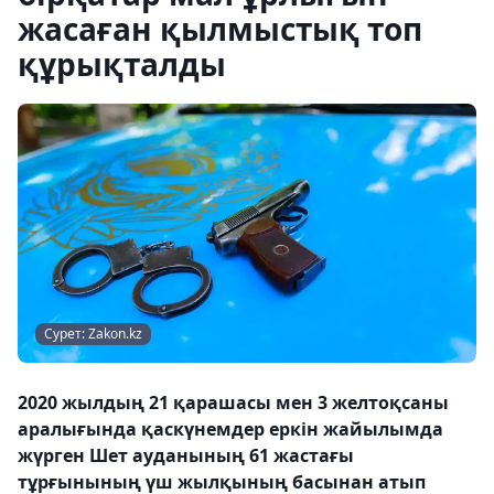
жасаған қылмыстық топ
құрықталды
Сурет: Zakon.kz
2020 жылдың 21 қарашасы мен 3 желтоқсаны
аралығында қаскүнемдер еркін жайылымда
жүрген Шет ауданының 61 жастағы
тұрғынының үш жылқының басынан атып