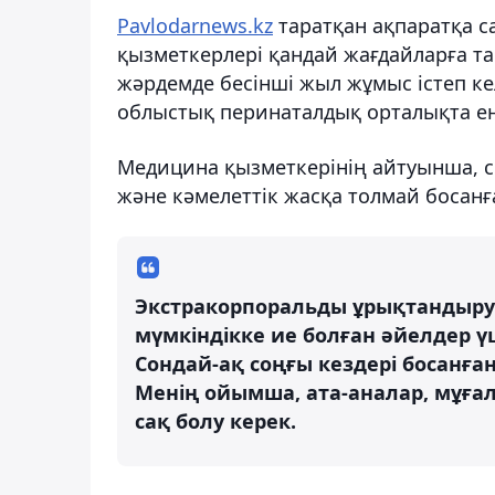
Рavlodarnews.kz
таратқан ақпаратқа с
қызметкерлері қандай жағдайларға та
жәрдемде бесінші жыл жұмыс істеп кел
облыстық перинаталдық орталықта ең
Медицина қызметкерінің айтуынша, с
және кәмелеттік жасқа толмай босанғ
Экстракорпоральды ұрықтандыруға
мүмкіндікке ие болған әйелдер үш
Сондай-ақ соңғы кездері босанға
Менің ойымша, ата-аналар, мұға
сақ болу керек.