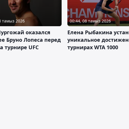
08 тамыз 2026
00:44, 08 тамыз 2026
Нургожай оказался
Елена Рыбакина уста
е Бруно Лопеса перед
уникальное достижен
а турнире UFC
турнирах WTA 1000