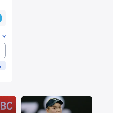
Кіру
у