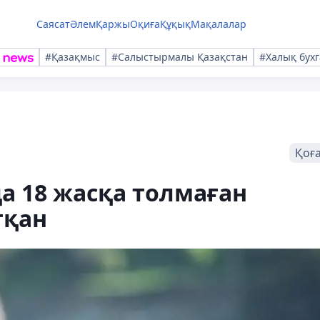
Саясат
Әлем
Қаржы
Оқиға
Құқық
Мақалалар
#Қазақмыс
#Салыстырмалы Қазақстан
#Халық бухг
Қоғ
а 18 жасқа толмаған
тқан