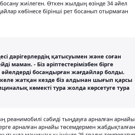
 босану жиілеген. Өткен жылдың өзінде 34 әйел
дайлар көбінесе бірінші рет босанып отырмаған
цесі дәрігерлердің қатысуымен және соған
ді маман. - Біз әріптестерімізбен бірге
 әйелдерді босандырған жағдайлар болды.
 әкеле жатқан кезде біз алдынан шығып қарсы
циналық көмекті тура жолда көрсетуге тура
ң реанимобилі сәбиді тыңдауға арналған арнайы
ерге арналған арнайы төсемдермен жабдықталған
ақытында машинаның ішінде 25 градус температу