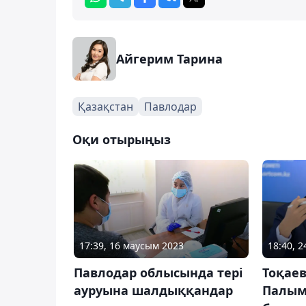
Айгерим Тарина
Қазақстан
Павлодар
Оқи отырыңыз
17:39, 16 маусым 2023
18:40, 
Павлодар облысында тері
Тоқаев
ауруына шалдыққандар
Палым