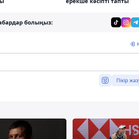
ерекше кәсіпті тапты
ты
абардар болыңыз:
Пікір жаз