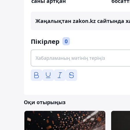
саны артқан
босат
Жаңалықтан zakon.kz сайтында х
Пікірлер
0
Оқи отырыңыз