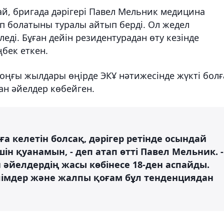
ай, бригада дәрігері Павел Мельник медицина
п болатыны туралы айтып берді. Ол жедел
еді. Бұған дейін резидентурадан өту кезінде
бек еткен.
оңғы жылдары өңірде ЭКҰ нәтижесінде жүкті болғ
ан әйелдер көбейген.
 келетін болсақ, дәрігер ретінде осындай
ін қуанамын, - деп атап өтті Павел Мельник. -
н әйелдердің жасы көбінесе 18-ден аспайды.
лімдер және жалпы қоғам бұл тенденциядан