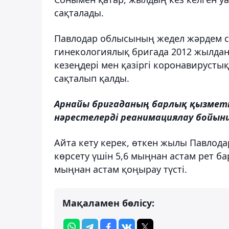
сақталады.
Павлодар облысының жедел жәрдем с
гинекологиялық бригада 2012 жылдан 
кезеңдері мен қазіргі коронавируст
сақталып қалды.
Арнайы бригаданың барлық қызметк
нәрестелерді реанимациялау бойынш
Айта кету керек, өткен жылы Павлода
көрсету үшін 5,6 мыңнан астам рет ба
мыңнан астам қоңырау түсті.
Мақаламен бөлісу: