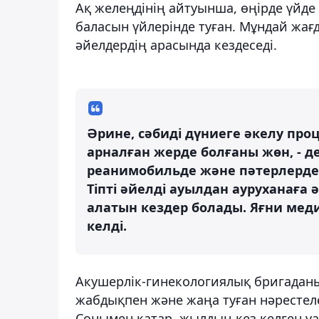
Ақ желеңдінің айтуынша, өңірде үйде
баласын үйлерінде туған. Мұндай жағ
әйелдердің арасында кездеседі.
Әрине, сәбиді дүниеге әкелу про
арналған жерде болғаны жөн, - дей
реанимобильде және пәтерлерде
Тіпті әйелді ауылдан ауруханаға
алатын кездер болады. Яғни меди
келді.
Акушерлік-гинекологиялық бригаданы
жабдықпен және жаңа туған нәрестел
Сонымен қатар, жылдың кез келген у