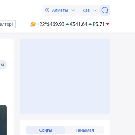
Алматы
Қаз
+22°
$
469.93
€
541.64
₽
5.71
алтері
ам
Соңғы
Танымал