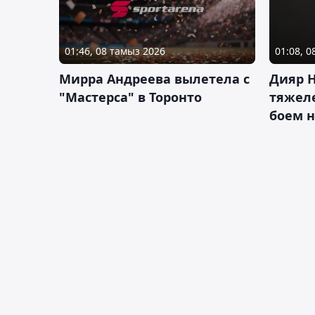
01:46, 08 тамыз 2026
01:08, 
Мирра Андреева вылетела с
Дияр 
"Мастерса" в Торонто
тяжеле
боем н