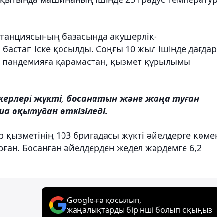
танциясының базасында акушерлік-
бастап іске қосылды. Соңғы 10 жыл ішінде дағда
ық пандемияға қарамастан, қызмет құрылымы
ерлері жүкті, босанатын және жаңа туған
а оқытудан өткізіледі.
р қызметінің 103 бригадасы жүкті әйелдерге көме
рған. Босанған әйелдерден жедел жәрдемге 6,2
Google-ға қосылып,
жаңалықтарды бірінші болып оқыңыз