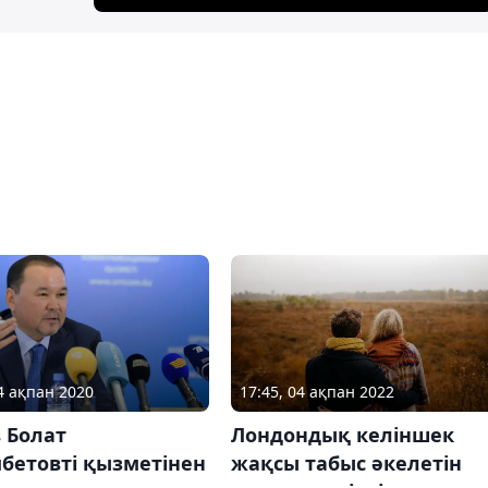
17:45, 04 ақпан 2022
24 ақпан 2020
Лондондық келіншек
 Болат
жақсы табыс әкелетін
бетовті қызметінен