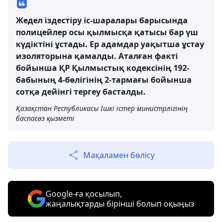
Жедел іздестіру іс-шаралары барысында
полицейлер осы қылмысқа қатысы бар үш
күдіктіні ұстады. Ер адамдар уақытша ұстау
изоляторына қамалды. Аталған факті
бойынша ҚР Қылмыстық кодексінің 192-
бабының 4-бөлігінің 2-тармағы бойынша
сотқа дейінгі тергеу басталды.
Қазақстан Республикасы Ішкі істер министрлігінің
баспасөз қызметі
Мақаламен бөлісу
Google-ға қосылып,
жаңалықтарды бірінші болып оқыңыз