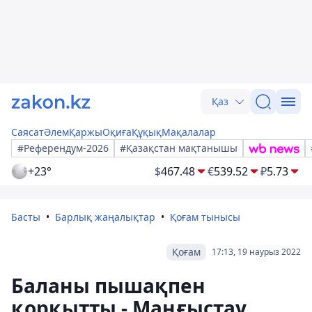
Қаз
Саясат
Әлем
Қаржы
Оқиға
Құқық
Мақалалар
#Референдум-2026
#Қазақстан мақтанышы
+23°
$
467.48
€
539.52
₽
5.73
Басты
Барлық жаңалықтар
Қоғам тынысы
Қоғам
17:13, 19 наурыз 2022
Баланы пышақпен
қорқытты - Маңғыстау