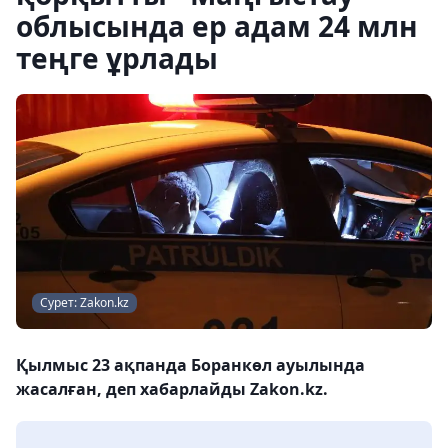
облысында ер адам 24 млн
теңге ұрлады
Сурет: Zakon.kz
Қылмыс 23 ақпанда Боранкөл ауылында
жасалған, деп хабарлайды Zakon.kz.