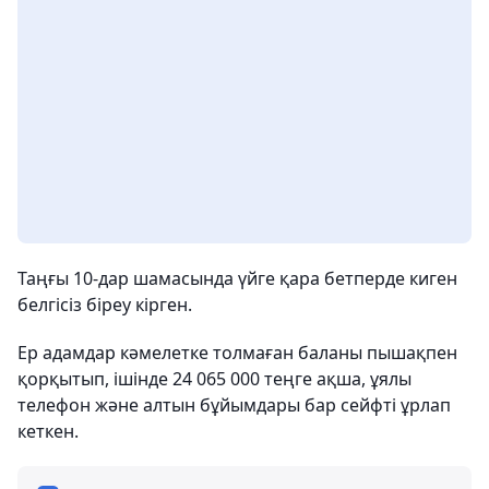
Таңғы 10-дар шамасында үйге қара бетперде киген
белгісіз біреу кірген.
Ер адамдар кәмелетке толмаған баланы пышақпен
қорқытып, ішінде 24 065 000 теңге ақша, ұялы
телефон және алтын бұйымдары бар сейфті ұрлап
кеткен.