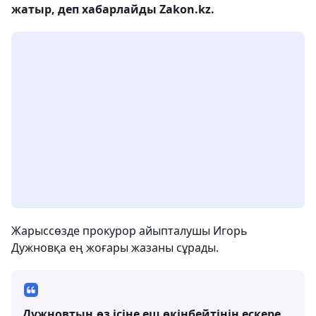
жатыр, деп хабарлайды Zakon.kz.
Жарыссөзде прокурор айыпталушы Игорь
Дужновқа ең жоғары жазаны сұрады.
Дужновтың өз ісіне еш өкінбейтінін ескере