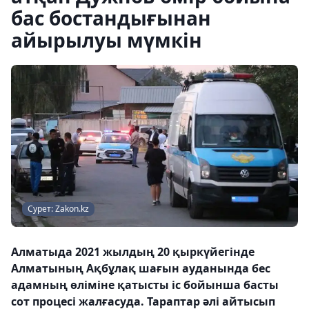
бас бостандығынан
айырылуы мүмкін
Сурет: Zakon.kz
Алматыда 2021 жылдың 20 қыркүйегінде
Алматының Ақбұлақ шағын ауданында бес
адамның өліміне қатысты іс бойынша басты
сот процесі жалғасуда. Тараптар әлі айтысып