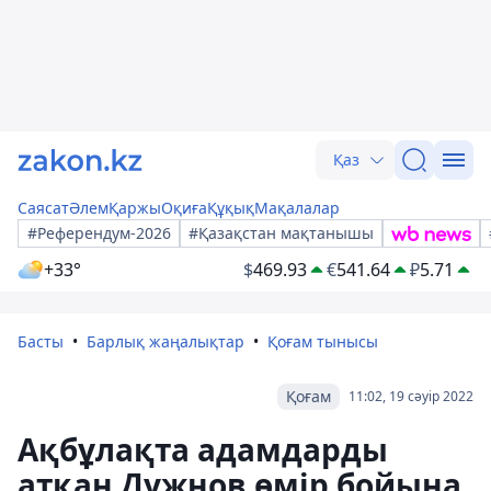
Қаз
Саясат
Әлем
Қаржы
Оқиға
Құқық
Мақалалар
#Референдум-2026
#Қазақстан мақтанышы
+33°
$
469.93
€
541.64
₽
5.71
Басты
Барлық жаңалықтар
Қоғам тынысы
Қоғам
11:02, 19 сәуір 2022
Ақбұлақта адамдарды
атқан Дужнов өмір бойына