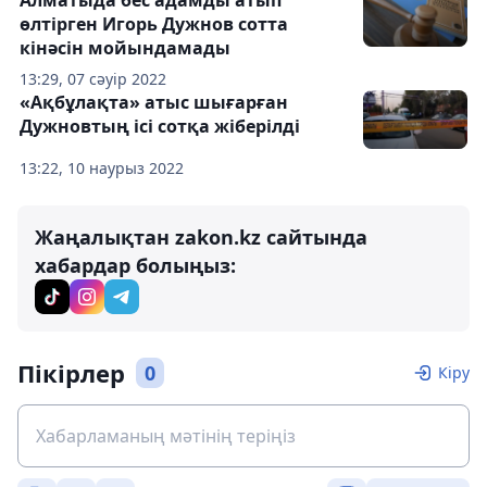
өлтірген Игорь Дужнов сотта
кінәсін мойындамады
13:29, 07 сәуір 2022
«Ақбұлақта» атыс шығарған
Дужновтың ісі сотқа жіберілді
13:22, 10 наурыз 2022
Жаңалықтан zakon.kz сайтында
хабардар болыңыз:
Пікірлер
0
Кіру