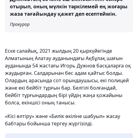
отырып, оның мүлкін тәркілемей ең жоғары
жаза тағайындау қажет деп есептеймін.
Прокурор
Еске салайық, 2021 жылдың 20 қыркүйегінде
Алматының Алатау ауданындағы Ақбұлақ шағын
ауданында 54 жастағы Игорь Дужнов басқаларға оқ
жаудырған. Салдарынан бес адам қайтыс болды.
Олардың арасында сот орындаушысы, екі полицей
және екі бейбіт тұрғын бар. Белгілі болғандай,
бейбіт тұрғындардың бірі үйдің жаңа қожайыны
болса, екіншісі оның танысы.
«Кісі өлтіру» және «Билік өкіліне шабуыл» жасау
бабтары бойынша тергеу жүргізілді.