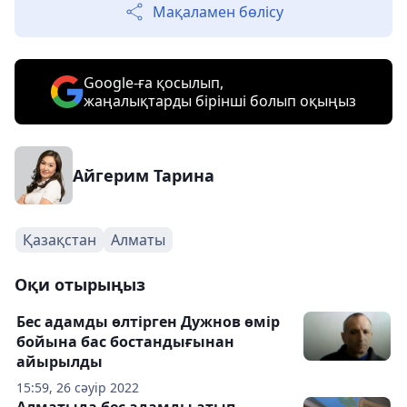
Мақаламен бөлісу
Google-ға қосылып,
жаңалықтарды бірінші болып оқыңыз
Айгерим Тарина
Қазақстан
Алматы
Оқи отырыңыз
Бес адамды өлтірген Дужнов өмір
бойына бас бостандығынан
айырылды
15:59, 26 сәуір 2022
Алматыда бес адамды атып