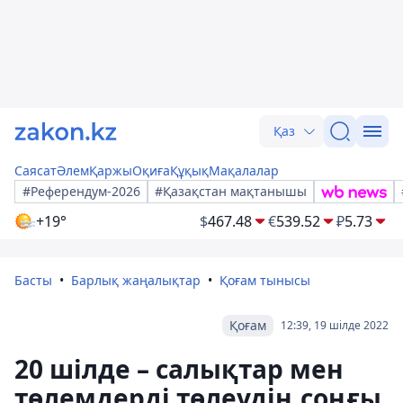
Қаз
Саясат
Әлем
Қаржы
Оқиға
Құқық
Мақалалар
#Референдум-2026
#Қазақстан мақтанышы
+19°
$
467.48
€
539.52
₽
5.73
Басты
Барлық жаңалықтар
Қоғам тынысы
Қоғам
12:39, 19 шілде 2022
20 шілде – салықтар мен
төлемдерді төлеудің соңғы