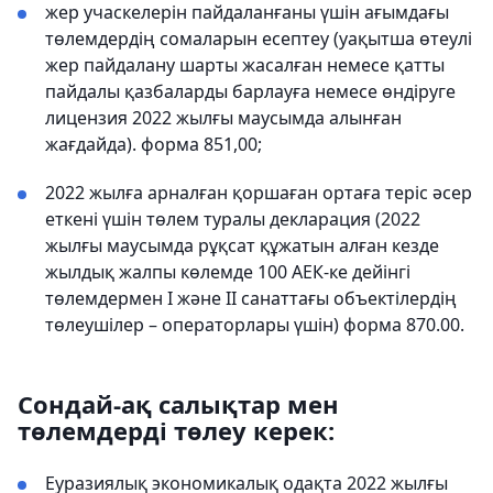
жер учаскелерін пайдаланғаны үшін ағымдағы
төлемдердің сомаларын есептеу (уақытша өтеулі
жер пайдалану шарты жасалған немесе қатты
пайдалы қазбаларды барлауға немесе өндіруге
лицензия 2022 жылғы маусымда алынған
жағдайда). форма 851,00;
2022 жылға арналған қоршаған ортаға теріс әсер
еткені үшін төлем туралы декларация (2022
жылғы маусымда рұқсат құжатын алған кезде
жылдық жалпы көлемде 100 АЕК-ке дейінгі
төлемдермен I және II санаттағы объектілердің
төлеушілер – операторлары үшін) форма 870.00.
Сондай-ақ салықтар мен
төлемдерді төлеу керек:
Еуразиялық экономикалық одақта 2022 жылғы