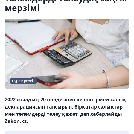
мерзімі
Сурет: pexels
2022 жылдың 20 шілдесінен кешіктірмей салық
декларациясын тапсырып, бірқатар салықтар
мен төлемдерді төлеу қажет, деп хабарлайды
Zakon.kz.