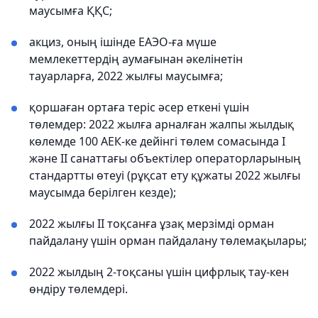
маусымға ҚҚС;
акциз, оның ішінде ЕАЭО-ға мүше
мемлекеттердің аумағынан әкелінетін
тауарларға, 2022 жылғы маусымға;
қоршаған ортаға теріс әсер еткені үшін
төлемдер: 2022 жылға арналған жалпы жылдық
көлемде 100 АЕК-ке дейінгі төлем сомасында I
және II санаттағы объектілер операторларының
стандартты өтеуі (рұқсат ету құжаты 2022 жылғы
маусымда берілген кезде);
2022 жылғы II тоқсанға ұзақ мерзімді орман
пайдалану үшін орман пайдалану төлемақылары;
2022 жылдың 2-тоқсаны үшін цифрлық тау-кен
өндіру төлемдері.