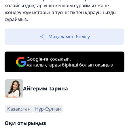
қолайсыздықтар үшін кешірім сұраймыз және
жөндеу жұмыстарына түсіністікпен қарауыңызды
сұраймыз.
Мақаламен бөлісу
Google-ға қосылып,
жаңалықтарды бірінші болып оқыңыз
Айгерим Тарина
Қазақстан
Нұр-Сұлтан
Оқи отырыңыз