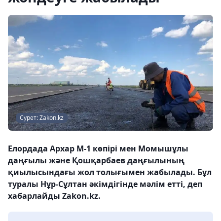
Сурет: Zakon.kz
Елордада Архар М-1 көпірі мен Момышұлы
даңғылы және Қошқарбаев даңғылының
қиылысындағы жол толығымен жабылады. Бұл
туралы Нұр-Сұлтан әкімдігінде мәлім етті, деп
хабарлайды Zakon.kz.