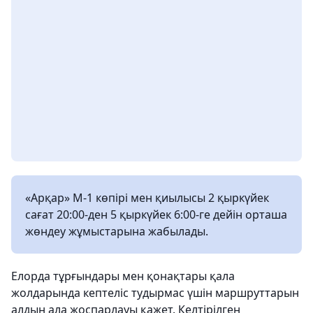
«Арқар» М-1 көпірі мен қиылысы 2 қыркүйек
сағат 20:00-ден 5 қыркүйек 6:00-ге дейін орташа
жөндеу жұмыстарына жабылады.
Елорда тұрғындары мен қонақтары қала
жолдарында кептеліс тудырмас үшін маршруттарын
алдын ала жоспарлауы қажет. Келтірілген