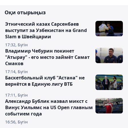
Оқи отырыңыз
Этнический казах Сарсенбаев
выступит за Узбекистан на Grand
Slam в Швейцарии
17:32, Бүгін
Владимир Чебурин покинет
"Атырау" - его место займёт Самат
Смаков
17:14, Бүгін
Баскетбольный клуб "Астана" не
вернётся в Единую лигу ВТБ
17:11, Бүгін
Александр Бублик назвал микст с
Винус Уильямс на US Open главным
событием года
16:56, Бүгін