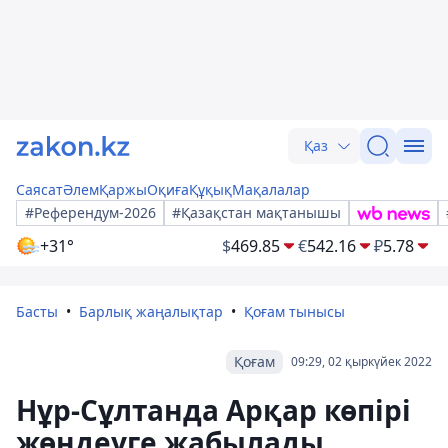
Қаз
Саясат
Әлем
Қаржы
Оқиға
Құқық
Мақалалар
#Референдум-2026
#Қазақстан мақтанышы
+31°
$
469.85
€
542.16
₽
5.78
Басты
Барлық жаңалықтар
Қоғам тынысы
Қоғам
09:29, 02 қыркүйек 2022
Нұр-Сұлтанда Арқар көпірі
жөндеуге жабылады