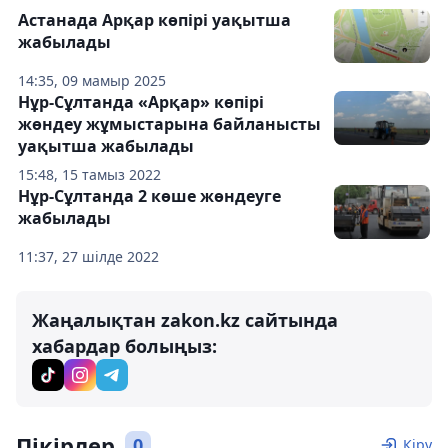
Астанада Арқар көпірі уақытша
жабылады
14:35, 09 мамыр 2025
Нұр-Сұлтанда «Арқар» көпірі
жөндеу жұмыстарына байланысты
уақытша жабылады
15:48, 15 тамыз 2022
Нұр-Сұлтанда 2 көше жөндеуге
жабылады
11:37, 27 шілде 2022
Жаңалықтан zakon.kz сайтында
хабардар болыңыз:
Пікірлер
0
Кіру