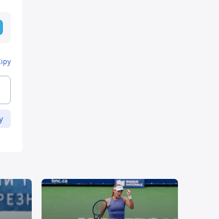
Кіру
у