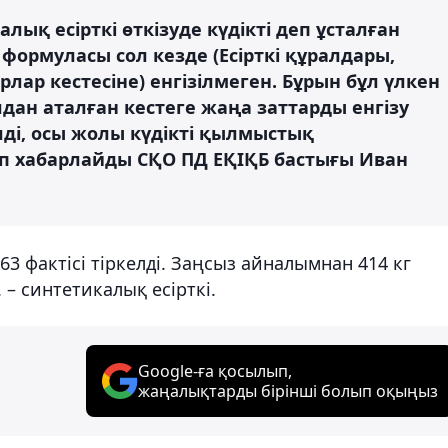
ық есірткі өткізуде күдікті деп ұсталған
формуласы сол кезде (Есірткі құралдары,
лар кестесіне) енгізілмеген. Бұрын бұл үлкен
дан аталған кестеге жаңа заттарды енгізу
ді, осы жолы күдікті қылмыстық
еп хабарлайды СҚО ПД ЕҚІҚБ бастығы Иван
63 фактісі тіркелді. Заңсыз айналымнан 414 кг
. – синтетикалық есірткі.
Google-ға қосылып,
жаңалықтарды бірінші болып оқыңыз