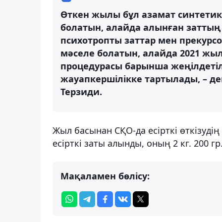
Өткен жылы бұл азамат синтетикал
болатын, алайда алынған заттың 
психотропты заттар мен прекурсор
мәселе болатын, алайда 2021 жыл
процедурасы барынша жеңілдетіл
жауапкершілікке тартылады, – д
Терзиди.
Жыл басынан СҚО-да есірткі өткізудің 
есірткі заты алынды, оның 2 кг. 200 гр
Мақаламен бөлісу: