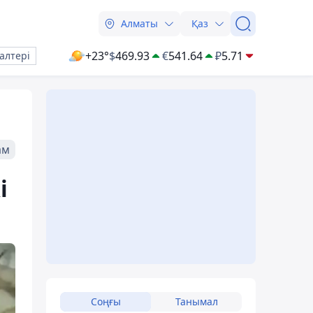
Алматы
Қаз
+23°
$
469.93
€
541.64
₽
5.71
алтері
ам
і
Соңғы
Танымал