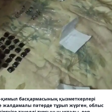
іс-қимыл басқармасының қызметкерлері
 жалдамалы пәтерде тұрып жүрген, облыс
ірткіге тәуелді тұрғынын ұстады, деп