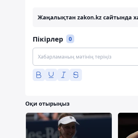
Жаңалықтан zakon.kz сайтында х
Пікірлер
0
Оқи отырыңыз