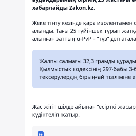
хабарлайды Zakon.kz.
Жеке тінту кезінде қара изолентамен 
алынды. Тағы 25 түйіншек тұрып жат
алынған заттың α-PvP – “тұз” деп атал
Жалпы салмағы 32,3 грамды құрады, 
Қылмыстық кодексінің 297-бабы 3-б
тексерулердің бірыңғай тізіліміне ен
Жас жігіт шілде айынан “есірткі жас
күдіктеліп жатыр.