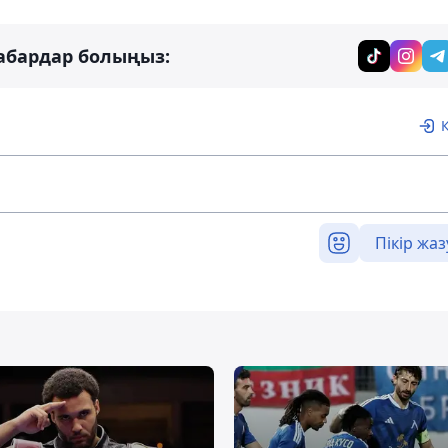
абардар болыңыз:
Пікір жаз