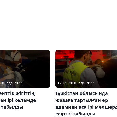
09 шілде 2022
12:11, 08 шілде 2022
ттік жігіттің
Түркістан облысында
нен ірі көлемде
жазаға тартылған ер
і табылды
адамнан аса ірі мөлшер
есірткі табылды