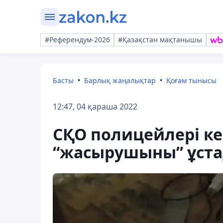
#Референдум-2026
#Қазақстан мақтанышы
Басты
Барлық жаңалықтар
Қоғам тынысы
12:47, 04 қараша 2022
СҚО полицейлері ке
“жасырушыны” ұст