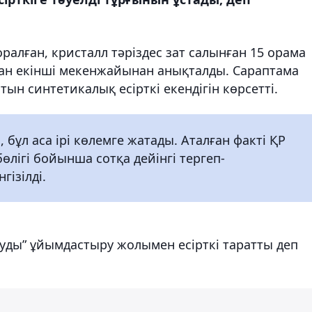
оралған, кристалл тәріздес зат салынған 15 орама
қан екінші мекенжайынан анықталды. Сараптама
атын синтетикалық есірткі екендігін көрсетті.
бұл аса ірі көлемге жатады. Аталған факті ҚР
өлігі бойынша сотқа дейінгі тергеп-
гізілді.
ыруды” ұйымдастыру жолымен есірткі таратты деп