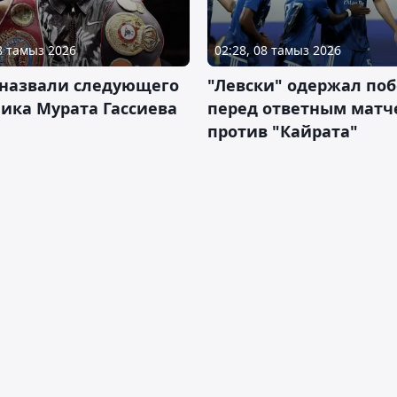
08 тамыз 2026
02:28, 08 тамыз 2026
 назвали следующего
"Левски" одержал поб
ика Мурата Гассиева
перед ответным матч
против "Кайрата"