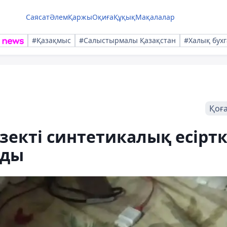
Саясат
Әлем
Қаржы
Оқиға
Құқық
Мақалалар
#Қазақмыс
#Салыстырмалы Қазақстан
#Халық бухг
Қоғ
зекті синтетикалық есіртк
ады