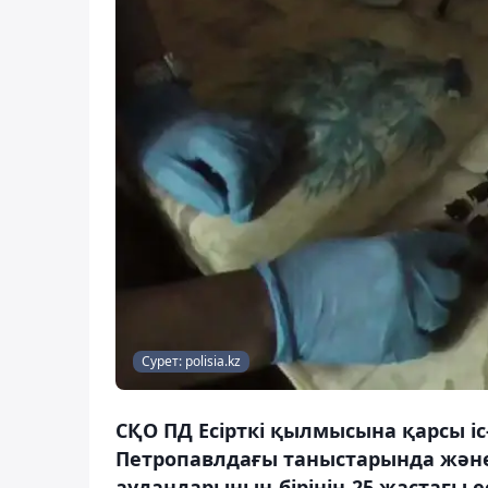
Сурет: polisia.kz
СҚО ПД Есірткі қылмысына қарсы 
Петропавлдағы таныстарында және
аудандарының бірінің 25 жастағы ес