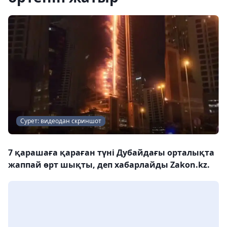
Сурет: видеодан скриншот
7 қарашаға қараған түні Дубайдағы орталықта
жаппай өрт шықты, деп хабарлайды Zakon.kz.