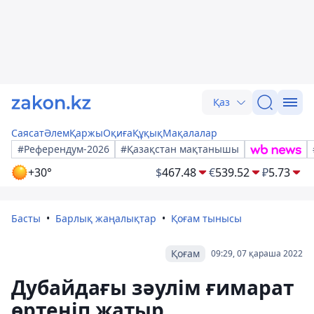
Қаз
Саясат
Әлем
Қаржы
Оқиға
Құқық
Мақалалар
#Референдум-2026
#Қазақстан мақтанышы
+30°
$
467.48
€
539.52
₽
5.73
Басты
Барлық жаңалықтар
Қоғам тынысы
Қоғам
09:29, 07 қараша 2022
Дубайдағы зәулім ғимарат
өртеніп жатыр