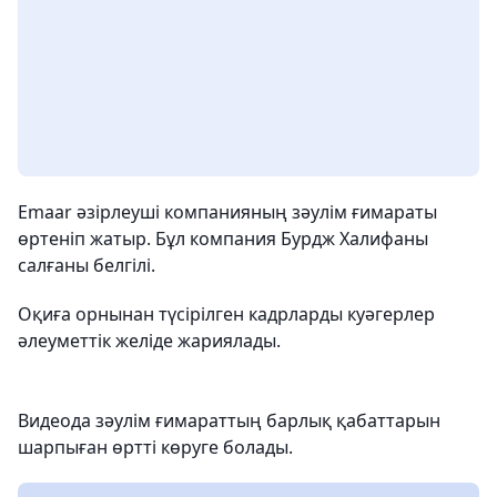
Emaar әзірлеуші ​​компанияның зәулім ғимараты
өртеніп жатыр. Бұл компания Бурдж Халифаны
салғаны белгілі.
Оқиға орнынан түсірілген кадрларды куәгерлер
әлеуметтік желіде жариялады.
Видеода зәулім ғимараттың барлық қабаттарын
шарпыған өртті көруге болады.